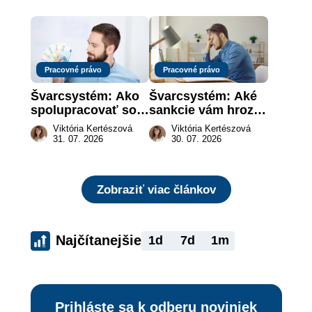
záujme dieťaťa
za vás
Pracovné právo
Pracovné právo
Švarcsystém: Ako 
Švarcsystém: Aké 
spolupracovať so 
sankcie vám hrozia 
živnostníkom 
a prečo nestačí 
Viktória Kertészová
Viktória Kertészová
legálne a bez 
zaplatiť pokutu?
31. 07. 2026
30. 07. 2026
rizika?
Zobraziť viac článkov
Najčítanejšie
1d
7d
1m
Prihláste sa k odberu noviniek