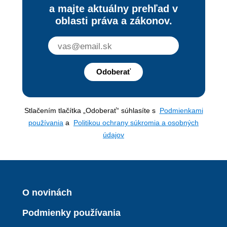
a majte aktuálny prehľad v
oblasti práva a zákonov.
Odoberať
Stlačením tlačítka „Odoberať“ súhlasíte s
Podmienkami
používania
a
Politikou ochrany súkromia a osobných
údajov
O novinách
Podmienky používania