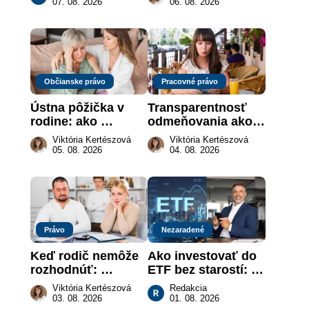
sa naozaj 
môže darca žiadať 
07. 08. 2026
06. 08. 2026
nachádzajú?
dar späť
Občianske právo
Pracovné právo
Ústna pôžička v 
Transparentnosť 
rodine: ako 
odmeňovania ako 
vymôcť peniaze, 
právna povinnosť: 
Viktória Kertészová
Viktória Kertészová
keď na papieri nie 
revolúcia na 
05. 08. 2026
04. 08. 2026
je takmer nič
slovenskom trhu 
práce
Právo
Nezaradené
Keď rodič nemôže 
Ako investovať do 
rozhodnúť: 
ETF bez starostí: 
nahradenie prejavu 
Investičné plány, 
Viktória Kertészová
Redakcia
vôle súdom v 
ktoré urobia prácu 
03. 08. 2026
01. 08. 2026