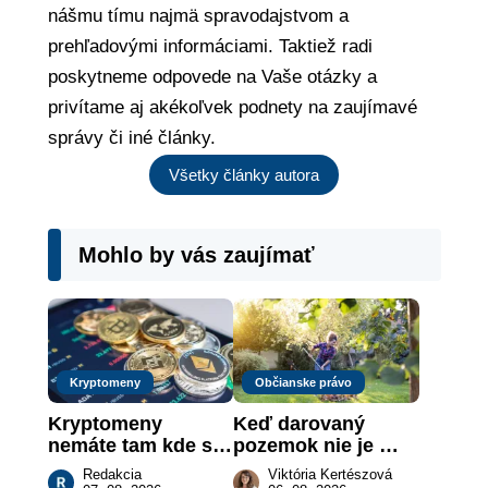
nášmu tímu najmä spravodajstvom a
prehľadovými informáciami. Taktiež radi
poskytneme odpovede na Vaše otázky a
privítame aj akékoľvek podnety na zaujímavé
správy či iné články.
Všetky články autora
Mohlo by vás zaujímať
Kryptomeny
Občianske právo
Kryptomeny 
Keď darovaný 
nemáte tam kde si 
pozemok nie je 
myslíte: Viete, kde 
„hotová vec“: kedy 
Redakcia
Viktória Kertészová