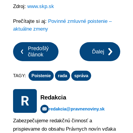
Zdroj:
www.skp.sk
Prečítajte si aj:
Povinné zmluvné poistenie –
aktuálne zmeny
Predošlý
Ďalej
článok
TAGY:
Poistenie
rada
správa
Redakcia
redakcia@pravnenoviny.sk
Zabezpečujeme redakčnú činnosť a
prispievame do obsahu Právnych novín vďaka