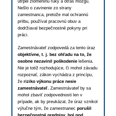
utrpel zlomeninu ruky a otras mozgu.
Nešlo o zavinenie zo strany
zamestnanca, pretože mal ochrannú
prilbu, používal pracovnú obuv a
dodržiaval bezpečnostné pokyny pri
práci.
Zamestnávateľ zodpovedá za tento úraz
objektívne, t. j. bez ohľadu na to, že
osobne nezavinil poškodenie
lešenia.
Nie je totiž rozhodujúce, či mohol závadu
rozpoznať, zákon vychádza z princípu,
že
riziko výkonu práce nesie
zamestnávateľ.
Zamestnávateľ by sa
mohol zbaviť zodpovednosti len v
prípade, ak by preukázal, že úraz vznikol
výlučne tým, že zamestnanec
porušil
bezpečnostné predpisy, bol pod