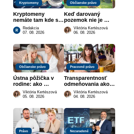
Kryptomeny
Občianske právo
Kryptomeny 
Keď darovaný 
nemáte tam kde si 
pozemok nie je 
myslíte: Viete, kde 
„hotová vec“: kedy 
Redakcia
Viktória Kertészová
sa naozaj 
môže darca žiadať 
07. 08. 2026
06. 08. 2026
nachádzajú?
dar späť
Občianske právo
Pracovné právo
Ústna pôžička v 
Transparentnosť 
rodine: ako 
odmeňovania ako 
vymôcť peniaze, 
právna povinnosť: 
Viktória Kertészová
Viktória Kertészová
keď na papieri nie 
revolúcia na 
05. 08. 2026
04. 08. 2026
je takmer nič
slovenskom trhu 
práce
Právo
Nezaradené