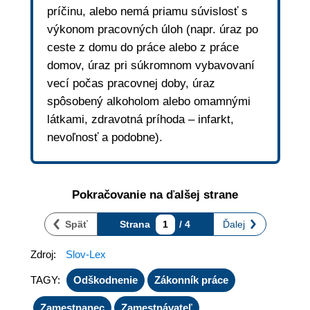
príčinu, alebo nemá priamu súvislosť s
výkonom pracovných úloh (napr. úraz po
ceste z domu do práce alebo z práce
domov, úraz pri súkromnom vybavovaní
vecí počas pracovnej doby, úraz
spôsobený alkoholom alebo omamnými
látkami, zdravotná príhoda – infarkt,
nevoľnosť a podobne).
Pokračovanie na ďalšej strane
Späť
Strana
1
/ 4
Ďalej
Zdroj:
Slov-Lex
TAGY:
Odškodnenie
Zákonník práce
Zamestnanec
Zamestnávateľ