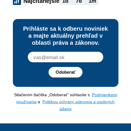
Najčítanejšie
1d
7d
1m
Prihláste sa k odberu noviniek
a majte aktuálny prehľad v
oblasti práva a zákonov.
Odoberať
Stlačením tlačítka „Odoberať“ súhlasíte s
Podmienkami
používania
a
Politikou ochrany súkromia a osobných
údajov