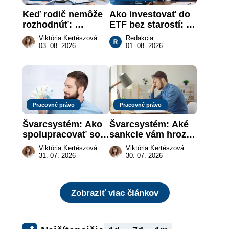
Keď rodič nemôže 
Ako investovať do 
rozhodnúť: 
ETF bez starostí: 
nahradenie prejavu 
Investičné plány, 
Viktória Kertészová
Redakcia
vôle súdom v 
ktoré urobia prácu 
03. 08. 2026
01. 08. 2026
záujme dieťaťa
za vás
Pracovné právo
Pracovné právo
Švarcsystém: Ako 
Švarcsystém: Aké 
spolupracovať so 
sankcie vám hrozia 
živnostníkom 
a prečo nestačí 
Viktória Kertészová
Viktória Kertészová
legálne a bez 
zaplatiť pokutu?
31. 07. 2026
30. 07. 2026
rizika?
Zobraziť viac článkov