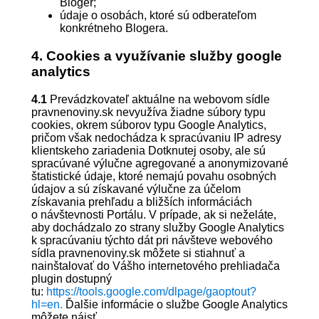
Bloger;
údaje o osobách, ktoré sú odberateľom
konkrétneho Blogera.
4. Cookies a využívanie služby google
analytics
4.1
Prevádzkovateľ aktuálne na webovom sídle
pravnenoviny.sk nevyužíva žiadne súbory typu
cookies, okrem súborov typu Google Analytics,
pričom však nedochádza k spracúvaniu IP adresy
klientskeho zariadenia Dotknutej osoby, ale sú
spracúvané výlučne agregované a anonymizované
štatistické údaje, ktoré nemajú povahu osobných
údajov a sú získavané výlučne za účelom
získavania prehľadu a bližších informáciách
o návštevnosti Portálu. V prípade, ak si neželáte,
aby dochádzalo zo strany služby Google Analytics
k spracúvaniu týchto dát pri návšteve webového
sídla pravnenoviny.sk môžete si stiahnuť a
nainštalovať do Vášho internetového prehliadača
plugin dostupný
tu:
https://tools.google.com/dlpage/gaoptout?
hl=en.
Ďalšie informácie o službe Google Analytics
môžete nájsť