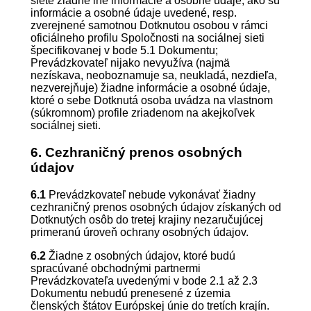
siete žiadne iné informácie a osobné údaje, ako sú
informácie a osobné údaje uvedené, resp.
zverejnené samotnou Dotknutou osobou v rámci
oficiálneho profilu Spoločnosti na sociálnej sieti
špecifikovanej v bode 5.1 Dokumentu;
Prevádzkovateľ nijako nevyužíva (najmä
nezískava, neoboznamuje sa, neukladá, nezdieľa,
nezverejňuje) žiadne informácie a osobné údaje,
ktoré o sebe Dotknutá osoba uvádza na vlastnom
(súkromnom) profile zriadenom na akejkoľvek
sociálnej sieti.
6. Cezhraničný prenos osobných
údajov
6.1
Prevádzkovateľ nebude vykonávať žiadny
cezhraničný prenos osobných údajov získaných od
Dotknutých osôb do tretej krajiny nezaručujúcej
primeranú úroveň ochrany osobných údajov.
6.2
Žiadne z osobných údajov, ktoré budú
spracúvané obchodnými partnermi
Prevádzkovateľa uvedenými v bode 2.1 až 2.3
Dokumentu nebudú prenesené z územia
členských štátov Európskej únie do tretích krajín.