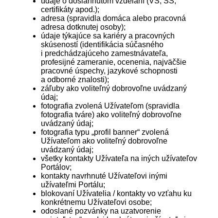
údaje o dosiahnutom vzdelaní (VŠ, SŠ,
certifikáty apod.);
adresa (spravidla domáca alebo pracovná
adresa dotknutej osoby);
údaje týkajúce sa kariéry a pracovných
skúseností (identifikácia súčasného
i predchádzajúceho zamestnávateľa,
profesijné zameranie, ocenenia, najväčšie
pracovné úspechy, jazykové schopnosti
a odborné znalosti);
záľuby ako voliteľný dobrovoľne uvádzaný
údaj;
fotografia zvolená Užívateľom (spravidla
fotografia tváre) ako voliteľný dobrovoľne
uvádzaný údaj;
fotografia typu „profil banner“ zvolená
Užívateľom ako voliteľný dobrovoľne
uvádzaný údaj;
všetky kontakty Užívateľa na iných užívateľov
Portálov;
kontakty navrhnuté Užívateľovi inými
užívateľmi Portálu;
blokovaní Užívatelia / kontakty vo vzťahu ku
konkrétnemu Užívateľovi osobe;
odoslané pozvánky na uzatvorenie