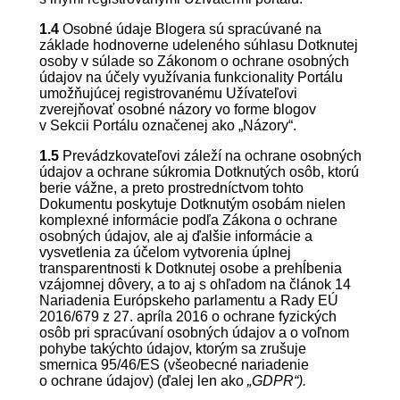
1.4
Osobné údaje Blogera sú spracúvané na
základe hodnoverne udeleného súhlasu Dotknutej
osoby v súlade so Zákonom o ochrane osobných
údajov na účely využívania funkcionality Portálu
umožňujúcej registrovanému Užívateľovi
zverejňovať osobné názory vo forme blogov
v Sekcii Portálu označenej ako „Názory“.
1.5
Prevádzkovateľovi záleží na ochrane osobných
údajov a ochrane súkromia Dotknutých osôb, ktorú
berie vážne, a preto prostredníctvom tohto
Dokumentu poskytuje Dotknutým osobám nielen
komplexné informácie podľa Zákona o ochrane
osobných údajov, ale aj ďalšie informácie a
vysvetlenia za účelom vytvorenia úplnej
transparentnosti k Dotknutej osobe a prehĺbenia
vzájomnej dôvery, a to aj s ohľadom na článok 14
Nariadenia Európskeho parlamentu a Rady EÚ
2016/679 z 27. apríla 2016 o ochrane fyzických
osôb pri spracúvaní osobných údajov a o voľnom
pohybe takýchto údajov, ktorým sa zrušuje
smernica 95/46/ES (všeobecné nariadenie
o ochrane údajov) (ďalej len ako
„GDPR“).