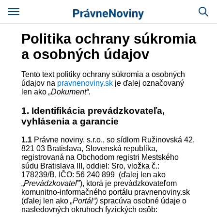
Politika ochrany súkromia
a osobných údajov
Tento text politiky ochrany súkromia a osobných
údajov na
pravnenoviny.sk
je ďalej označovaný
len ako
„Dokument“.
1. Identifikácia prevádzkovateľa,
vyhlásenia a garancie
1.1
Právne noviny, s.r.o., so sídlom Ružinovská 42,
821 03 Bratislava, Slovenská republika,
registrovaná na Obchodom registri Mestského
súdu Bratislava III, oddiel: Sro, vložka č.:
178239/B, IČO: 56 240 899 (ďalej len ako
„
Prevádzkovateľ
”), ktorá je prevádzkovateľom
komunitno-informačného portálu pravnenoviny.sk
(ďalej len ako
„Portál“)
spracúva osobné údaje o
nasledovných okruhoch fyzických osôb: