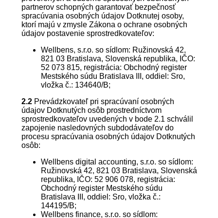
partnerov schopných garantovať bezpečnosť
spracúvania osobných údajov Dotknutej osoby,
ktorí majú v zmysle Zákona o ochrane osobných
údajov postavenie sprostredkovateľov:
Wellbens, s.r.o. so sídlom: Ružinovská 42,
821 03 Bratislava, Slovenská republika, IČO:
52 073 815, registrácia: Obchodný register
Mestského súdu Bratislava III, oddiel: Sro,
vložka č.: 134640/B;
2.2
Prevádzkovateľ pri spracúvaní osobných
údajov Dotknutých osôb prostredníctvom
sprostredkovateľov uvedených v bode 2.1 schválil
zapojenie nasledovných subdodávateľov do
procesu spracúvania osobných údajov Dotknutých
osôb:
Wellbens digital accounting, s.r.o. so sídlom:
Ružinovská 42, 821 03 Bratislava, Slovenská
republika, IČO:
52 906 078
, registrácia:
Obchodný register Mestského súdu
Bratislava III, oddiel: Sro, vložka č.:
144195
/B;
Wellbens finance, s.r.o. so sídlom: