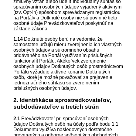
zmluvný vzťah alebo udeliť individuálny súhlas so
spracúvaním osobných údajov vyjadrený aktívnym
(tzv. Opt-In) spôsobom sprevádzaným registráciou
na Portály a Dotknuté osoby nie sú povinné tieto
osobné údaje Prevádzkovateľovi poskytnúť na
základe zákona.
1.14
Dotknuté osoby berú na vedomie, že
samostatne určujú mieru zverejnenia ich vlastných
osobných údajov a súkromného obsahu
pridávaného na Portál využívaním príslušných
funkcionalít Portálu. Akékoľvek zverejnenie
osobných údajov Dotknutých osôb prostredníctvom
Portálu vyžaduje aktívne konanie Dotknutých
osôb, ktoré je možné považovať za prejavenie
jednoznačného súhlasu so zverejnením
príslušných osobných údajov.
2. Identifikácia sprostredkovateľov,
subdodávateľov a tretích strán
2.1
Prevádzkovateľ pri spracúvaní osobných
údajov Dotknutých osôb na účely podľa bodu 1.1
Dokumentu využíva nasledovných dostatočne
preverených a odborne spôsobilých obchodných