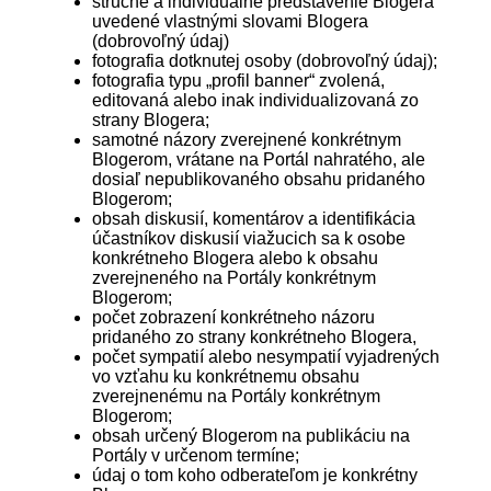
stručné a individuálne predstavenie Blogera
uvedené vlastnými slovami Blogera
(dobrovoľný údaj)
fotografia dotknutej osoby (dobrovoľný údaj);
fotografia typu „profil banner“ zvolená,
editovaná alebo inak individualizovaná zo
strany Blogera;
samotné názory zverejnené konkrétnym
Blogerom, vrátane na Portál nahratého, ale
dosiaľ nepublikovaného obsahu pridaného
Blogerom;
obsah diskusií, komentárov a identifikácia
účastníkov diskusií viažucich sa k osobe
konkrétneho Blogera alebo k obsahu
zverejneného na Portály konkrétnym
Blogerom;
počet zobrazení konkrétneho názoru
pridaného zo strany konkrétneho Blogera,
počet sympatií alebo nesympatií vyjadrených
vo vzťahu ku konkrétnemu obsahu
zverejnenému na Portály konkrétnym
Blogerom;
obsah určený Blogerom na publikáciu na
Portály v určenom termíne;
údaj o tom koho odberateľom je konkrétny