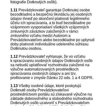
fotografie Dotknutých osôb).
1.11
Prevádzkovateľ garantuje Dotknutej osobe
bezodkladnú a bezpečnú likvidáciu jej osobných
údajov ihneď po skončení platnosti legitímneho
účelu ich spracúvania, a to buď bezodkladne po
vzájomnom vysporiadaní všetkých vzájomných
zmluvných záväzkov založených v rámci
zmluvného vzťahu medzi Autorom a
Prevádzkovateľom alebo bezodkladne po uplynutí
doby platnosti individuálne udeleného súhlasu
Dotknutou osobou.
1.12
Prevádzkovateľ vyhlasuje, že vo vzťahu
k spracúvaniu osobných údajov Dotknutých osôb
sa nebudú uplatňovať rozhodnutia založené na
výlučne automatizovaných prostriedkoch
spracúvania osobných údajov a ani tzv.
profilovanie v zmysle článku 22 ods. 1 a 4 GDPR.
1.13
Všetky osobné údaje, ktoré poskytujú
Dotknuté osoby Prevádzkovateľovi
prostredníctvom portálu sú získavané výlučne na
základe dobrovoľného a slobodného rozhodnutia
Dotknutých osôb uzatvoriť s Prevádzkovateľom