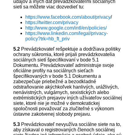
údajov a iných dát prevádzkovateľmi sociálnych
sietí sa môžete viac dozvedieť tu:
https://www.facebook.com/about/privacy
/
https://twitter.com/privacy
http://www.google.com/intl/en/policies/
https://www.linkedin.com/legal/privacy-
policy?trk=hb_ft_priv
5.2
Prevádzkovateľ rešpektuje a dodržiava politiky
ochrany súkromia, ktoré prijali prevádzkovatelia
sociálnych sietí špecifikovaní v bode 5.1
Dokumentu. Prevádzkovateľ administruje svoje
oficiálne profily na sociálnych sieťach
špecifikovaných v bode 5.1 Dokumentu a
zabezpečuje priebežné a bezodkladné
odstraňovanie akýchkoľvek hanlivých, urážlivých,
nenávistných, vulgárnych, sexistických alebo
extrémistických prejavov iných užívateľov sociálnej
siete, ktoré nie je možné v demokratickej
spoločnosti považovať za zlučiteľné s výkonom
ústavne zakotvenej slobody prejavu.
5.3
Prevádzkovateľ nevyužíva sociálne siete na to,
aby získaval o registrovaných členoch sociálnej