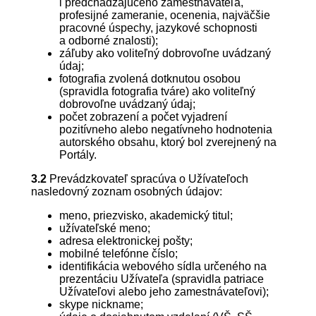
i predchádzajúceho zamestnávateľa,
profesijné zameranie, ocenenia, najväčšie
pracovné úspechy, jazykové schopnosti
a odborné znalosti);
záľuby ako voliteľný dobrovoľne uvádzaný
údaj;
fotografia zvolená dotknutou osobou
(spravidla fotografia tváre) ako voliteľný
dobrovoľne uvádzaný údaj;
počet zobrazení a počet vyjadrení
pozitívneho alebo negatívneho hodnotenia
autorského obsahu, ktorý bol zverejnený na
Portály.
3.2
Prevádzkovateľ spracúva o Užívateľoch
nasledovný zoznam osobných údajov:
meno, priezvisko, akademický titul;
užívateľské meno;
adresa elektronickej pošty;
mobilné telefónne číslo;
identifikácia webového sídla určeného na
prezentáciu Užívateľa (spravidla patriace
Užívateľovi alebo jeho zamestnávateľovi);
skype nickname;