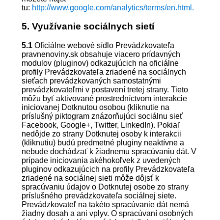
tu:
http://www.google.com/analytics/terms/en.html.
5. Využívanie sociálnych sietí
5.1
Oficiálne webové sídlo Prevádzkovateľa
pravnenoviny.sk obsahuje viacero prídavných
modulov (pluginov) odkazujúcich na oficiálne
profily Prevádzkovateľa zriadené na sociálnych
sieťach prevádzkovaných samostatnými
prevádzkovateľmi v postavení tretej strany. Tieto
môžu byť aktivované prostredníctvom interakcie
iniciovanej Dotknutou osobou (kliknutie na
príslušný piktogram znázorňujúci sociálnu sieť
Facebook, Google+, Twitter, LinkedIn). Pokiaľ
nedôjde zo strany Dotknutej osoby k interakcii
(kliknutiu) budú predmetné pluginy neaktívne a
nebude dochádzať k žiadnemu spracúvaniu dát. V
prípade iniciovania akéhokoľvek z uvedených
pluginov odkazujúcich na profily Prevádzkovateľa
zriadené na sociálnej sieti môže dôjsť k
spracúvaniu údajov o Dotknutej osobe zo strany
príslušného prevádzkovateľa sociálnej siete.
Prevádzkovateľ na takéto spracúvanie dát nemá
žiadny dosah a ani vplyv. O spracúvaní osobných