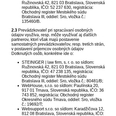
Ružinovská 42, 821 03 Bratislava, Slovenská
republika, IČO:
52 237 630
, registrácia:
Obchodný register Mestského súdu
Bratislava III, oddiel: Sro, vložka č.:
135460
/B.
2.3
Prevádzkovateľ pri spracúvaní osobných
údajov využíva, resp. môže využívať aj ďalších
partnerov, ktorí však majú postavenie
samostatných prevádzkovateľov, resp. tretích strán,
v postavení príjemcov osobných údajov
Dotknutých osôb, konkrétne ide o:
STEINIGER | law firm, s. r. o. so sídlom:
Ružinovská 42, 821 03 Bratislava, Slovenská
republika, IČO: 47 238 135, registrácia:
Obchodný register Mestského súdu
Bratislava III, oddiel: Sro, vložka č.: 80481/B;
WebHouse, s.r.o. so sídlom: Paulínska 20,
917 01 Trnava, Slovenská republika, IČO: 36
743 852, registrácia: Obchodný register
Okresného súdu Trnava, oddiel: Sro, vložka
č.: 19692/T;
Websupport s.r.o. so sídlom: Karadžičova 12,
812 08 Bratislava, Slovenská republika, IČO: