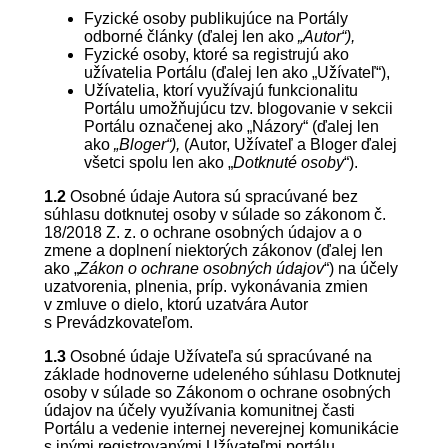
Fyzické osoby publikujúce na Portály
odborné články (ďalej len ako
„Autor“),
Fyzické osoby, ktoré sa registrujú ako
užívatelia Portálu (ďalej len ako „Užívateľ“),
Užívatelia, ktorí využívajú funkcionalitu
Portálu umožňujúcu tzv. blogovanie v sekcii
Portálu označenej ako „Názory“ (ďalej len
ako
„Bloger“),
(Autor, Užívateľ a Bloger ďalej
všetci spolu len ako „
Dotknuté osoby
“).
1.2
Osobné údaje Autora sú spracúvané bez
súhlasu dotknutej osoby v súlade so zákonom č.
18/2018 Z. z. o ochrane osobných údajov a o
zmene a doplnení niektorých zákonov (ďalej len
ako „
Zákon o ochrane osobných údajov
“) na účely
uzatvorenia, plnenia, príp. vykonávania zmien
v zmluve o dielo, ktorú uzatvára Autor
s Prevádzkovateľom.
1.3
Osobné údaje Užívateľa sú spracúvané na
základe hodnoverne udeleného súhlasu Dotknutej
osoby v súlade so Zákonom o ochrane osobných
údajov na účely využívania komunitnej časti
Portálu a vedenie internej neverejnej komunikácie
s inými registrovanými Užívateľmi portálu.