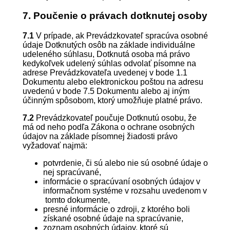
7. Poučenie o právach dotknutej osoby
7.1
V prípade, ak Prevádzkovateľ spracúva osobné
údaje Dotknutých osôb na základe individuálne
udeleného súhlasu, Dotknutá osoba má právo
kedykoľvek udelený súhlas odvolať písomne na
adrese Prevádzkovateľa uvedenej v bode 1.1
Dokumentu alebo elektronickou poštou na adresu
uvedenú v bode 7.5 Dokumentu alebo aj iným
účinným spôsobom, ktorý umožňuje platné právo.
7.2
Prevádzkovateľ poučuje Dotknutú osobu, že
má od neho podľa Zákona o ochrane osobných
údajov na základe písomnej žiadosti právo
vyžadovať najmä:
potvrdenie, či sú alebo nie sú osobné údaje o
nej spracúvané,
informácie o spracúvaní osobných údajov v
informačnom systéme v rozsahu uvedenom v
tomto dokumente,
presné informácie o zdroji, z ktorého boli
získané osobné údaje na spracúvanie,
zoznam osobných údajov, ktoré sú