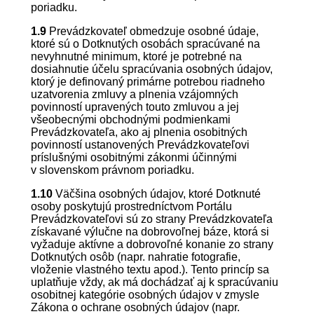
poriadku.
1.9
Prevádzkovateľ obmedzuje osobné údaje,
ktoré sú o Dotknutých osobách spracúvané na
nevyhnutné minimum, ktoré je potrebné na
dosiahnutie účelu spracúvania osobných údajov,
ktorý je definovaný primárne potrebou riadneho
uzatvorenia zmluvy a plnenia vzájomných
povinností upravených touto zmluvou a jej
všeobecnými obchodnými podmienkami
Prevádzkovateľa, ako aj plnenia osobitných
povinností ustanovených Prevádzkovateľovi
príslušnými osobitnými zákonmi účinnými
v slovenskom právnom poriadku.
1.10
Väčšina osobných údajov, ktoré Dotknuté
osoby poskytujú prostredníctvom Portálu
Prevádzkovateľovi sú zo strany Prevádzkovateľa
získavané výlučne na dobrovoľnej báze, ktorá si
vyžaduje aktívne a dobrovoľné konanie zo strany
Dotknutých osôb (napr. nahratie fotografie,
vloženie vlastného textu apod.). Tento princíp sa
uplatňuje vždy, ak má dochádzať aj k spracúvaniu
osobitnej kategórie osobných údajov v zmysle
Zákona o ochrane osobných údajov (napr.