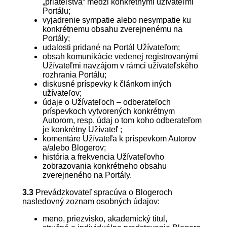
„priateľstva“ medzi konkrétnymi užívateľmi
Portálu;
vyjadrenie sympatie alebo nesympatie ku
konkrétnemu obsahu zverejnenému na
Portály;
udalosti pridané na Portál Užívateľom;
obsah komunikácie vedenej registrovanými
Užívateľmi navzájom v rámci užívateľského
rozhrania Portálu;
diskusné príspevky k článkom iných
užívateľov;
údaje o Užívateľoch – odberateľoch
príspevkoch vytvorených konkrétnym
Autorom, resp. údaj o tom koho odberateľom
je konkrétny Užívateľ ;
komentáre Užívateľa k príspevkom Autorov
a/alebo Blogerov;
história a frekvencia Užívateľovho
zobrazovania konkrétneho obsahu
zverejneného na Portály.
3.3
Prevádzkovateľ spracúva o Blogeroch
nasledovný zoznam osobných údajov:
meno, priezvisko, akademický titul,