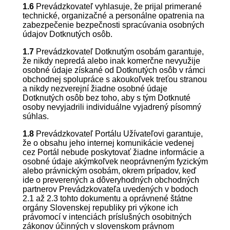
1.6
Prevádzkovateľ vyhlasuje, že prijal primerané
technické, organizačné a personálne opatrenia na
zabezpečenie bezpečnosti spracúvania osobných
údajov Dotknutých osôb.
1.7
Prevádzkovateľ Dotknutým osobám garantuje,
že nikdy nepredá alebo inak komerčne nevyužije
osobné údaje získané od Dotknutých osôb v rámci
obchodnej spolupráce s akoukoľvek treťou stranou
a nikdy nezverejní žiadne osobné údaje
Dotknutých osôb bez toho, aby s tým Dotknuté
osoby nevyjadrili individuálne vyjadrený písomný
súhlas.
1.8
Prevádzkovateľ Portálu Užívateľovi garantuje,
že o obsahu jeho internej komunikácie vedenej
cez Portál nebude poskytovať žiadne informácie a
osobné údaje akýmkoľvek neoprávneným fyzickým
alebo právnickým osobám, okrem prípadov, keď
ide o preverených a dôveryhodných obchodných
partnerov Prevádzkovateľa uvedených v bodoch
2.1 až 2.3 tohto dokumentu a oprávnené štátne
orgány Slovenskej republiky pri výkone ich
právomocí v intenciách príslušných osobitných
zákonov účinných v slovenskom právnom