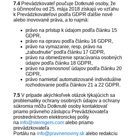
7.4
Prevádzkovateľ poučuje Dotknuté osoby, že
s účinnosťou od 25. mája 2018 získajú vo vzťahu
k Prevádzkovateľovi podľa GDPR ďalšie nové
alebo inovované práva, a to najmä:
právo na prístup k údajom podľa článku 15
GDPR,
právo na opravu podľa článku 16 GDPR,
právo na vymazanie, resp. právo na
„zabudnutie“ podľa článku 17 GDPR,
právo na obmedzenie spracúvania osobných
údajov podľa článku 18 GDPR,
právo na prenosnosť údajov podľa článku 20
GDPR,
právo namietať automatizované individuálne
rozhodovanie podľa článkov 21 a 22 GDPR.
7.5
V prípade akýchkoľvek otázok týkajúcich sa
problematiky ochrany osobných údajov a ochrany
súkromia môžu Dotknuté osoby kontaktovať
priamo právneho zástupcu Prevádzkovateľa
prostredníctvom elektronickej pošty
na
info@steinigers.com
alebo priamo
prevádzkovateľa
Portálu na
info@pravnenoviny.sk
alebo redakciu