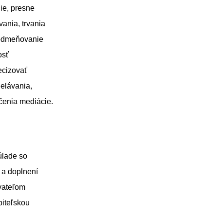
cie, presne
ania, trvania
ť odmeňovanie
osť
ecizovať
elávania,
čenia mediácie.
úlade so
 a doplnení
vateľom
biteľskou