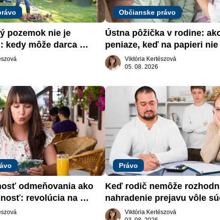
právo
Občianske právo
 pozemok nie je 
Ústna pôžička v rodine: ak
: kedy môže darca 
peniaze, keď na papieri nie 
päť
nič
tészová
Viktória Kertészová
05. 08. 2026
rávo
Právo
nosť odmeňovania ako 
Keď rodič nemôže rozhodnú
nosť: revolúcia na 
nahradenie prejavu vôle sú
trhu práce
záujme dieťaťa
tészová
Viktória Kertészová
03. 08. 2026