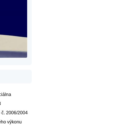
ciálna
3
) č. 2006/2004
ého výkonu