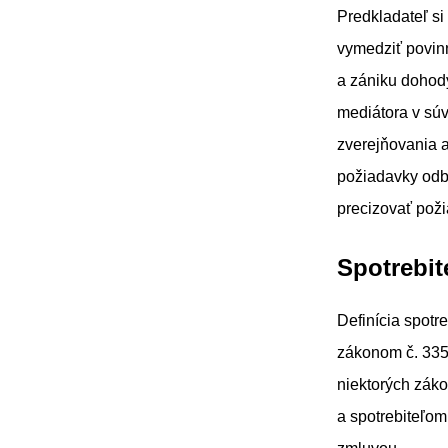
Predkladateľ si
vymedziť povinn
a zániku dohody
mediátora v súv
zverejňovania 
požiadavky odbo
precizovať pož
Spotrebit
Definícia spotr
zákonom č. 335
niektorých zák
a spotrebiteľom