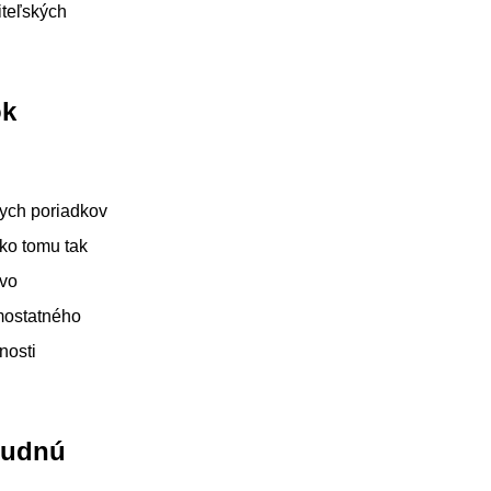
iteľských
ok
ych poriadkov
ko tomu tak
tvo
amostatného
nosti
budnú