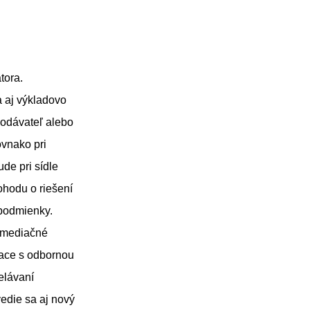
tora.
a aj výkladovo
dodávateľ alebo
ovnako pri
de pri sídle
ohodu o riešení
 podmienky.
i mediačné
iace s odbornou
elávaní
edie sa aj nový