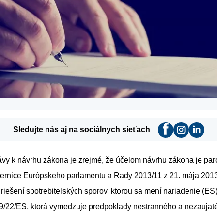
Sledujte nás aj na sociálnych sieťach
vy k návrhu zákona je zrejmé, že účelom návrhu zákona je par
mernice Európskeho parlamentu a Rady 2013/11 z 21. mája 201
 riešení spotrebiteľských sporov, ktorou sa mení nariadenie (ES
9/22/ES, ktorá vymedzuje predpoklady nestranného a nezaujat