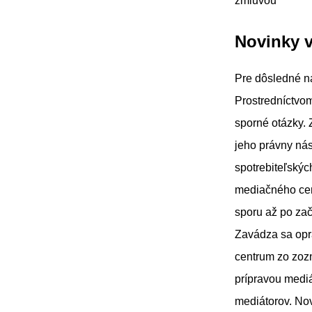
zmluvou
Novinky v
Pre dôsledné na
Prostredníctvom
sporné otázky. 
jeho právny nás
spotrebiteľskýc
mediačného cen
sporu až po zač
Zavádza sa oprá
centrum zo zoz
prípravou medi
mediátorov. Nov