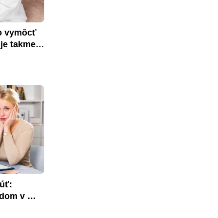
o vymôcť 
je takmer 
ť: 
dom v 