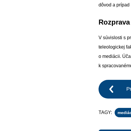
dôvod a prípad
Rozprava 
V súvislosti s
teleologickej f
o mediácii. Úča
k spracovaném
P
TAGY:
mediác