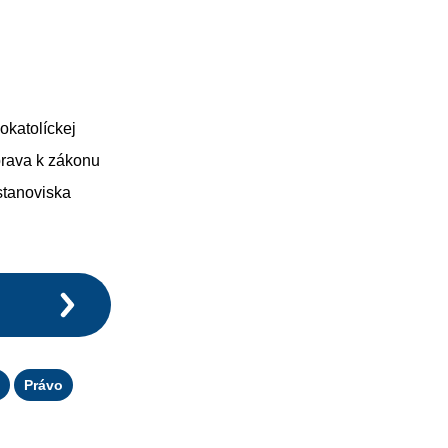
okatolíckej
prava k zákonu
stanoviska
Právo