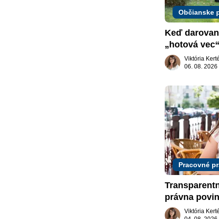
Občianske 
Keď darovaný
„hotová vec“
žiadať dar s
Viktória Ker
06. 08. 2026
Pracovné p
Transparent
právna povin
slovenskom 
Viktória Ker
04. 08. 2026