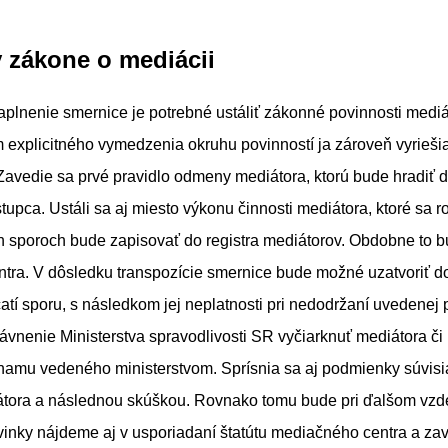
 zákone o mediácii
plnenie smernice je potrebné ustáliť zákonné povinnosti mediá
 explicitného vymedzenia okruhu povinností ja zároveň vyrieši
Zavedie sa prvé pravidlo odmeny mediátora, ktorú bude hradiť 
tupca. Ustáli sa aj miesto výkonu činnosti mediátora, ktoré sa r
h sporoch bude zapisovať do registra mediátorov. Obdobne to bu
tra. V dôsledku transpozície smernice bude možné uzatvoriť d
atí sporu, s následkom jej neplatnosti pri nedodržaní uvedenej
vnenie Ministerstva spravodlivosti SR vyčiarknuť mediátora č
namu vedeného ministerstvom. Sprísnia sa aj podmienky súvis
átora a následnou skúškou. Rovnako tomu bude pri ďalšom vzd
inky nájdeme aj v usporiadaní štatútu mediačného centra a zav