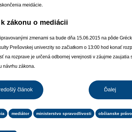
 skončenia meidácie.
k zákonu o mediácii
 pripravovanými zmenami sa bude dňa 15.06.2015 na pôde Gréck
akulty Prešovskej univerzity so začiatkom o 13:00 hod konať roz
sť na rozprave je určená odbornej verejnosti v záujme zaujatia 
u návrhu zákona.
redošlý článok
Ďalej
ia
mediátor
ministerstvo spravodlivosti
občianske právo