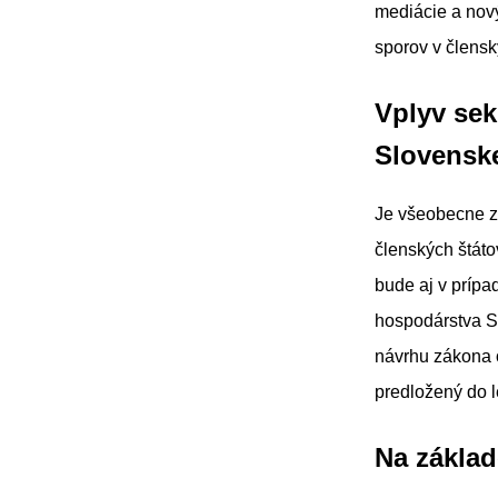
mediácie a nový
sporov v člensk
Vplyv se
Slovenske
Je všeobecne z
členských štát
bude aj v prípa
hospodárstva SR
návrhu zákona o
predložený do l
Na základ