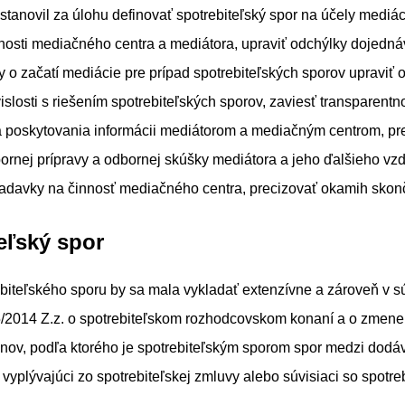
 stanovil za úlohu definovať spotrebiteľský spor na účely mediá
osti mediačného centra a mediátora, upraviť odchýlky dojednáv
 o začatí mediácie pre prípad spotrebiteľských sporov upravi
islosti s riešením spotrebiteľských sporov, zaviesť transparentn
a poskytovania informácii mediátorom a mediačným centrom, pr
rnej prípravy a odbornej skúšky mediátora a jeho ďalšieho vzd
iadavky na činnosť mediačného centra, precizovať okamih skon
eľský spor
ebiteľského sporu by sa mala vykladať extenzívne a zároveň v s
/2014 Z.z. o spotrebiteľskom rozhodcovskom konaní a o zmene
onov, podľa ktorého je spotrebiteľským sporom spor medzi dodá
 vyplývajúci zo spotrebiteľskej zmluvy alebo súvisiaci so spotre