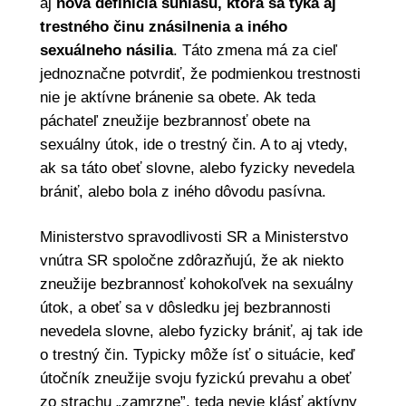
aj
nová definícia súhlasu, ktorá sa týka aj
trestného činu znásilnenia a iného
sexuálneho násilia
. Táto zmena má za cieľ
jednoznačne potvrdiť, že podmienkou trestnosti
nie je aktívne bránenie sa obete. Ak teda
páchateľ zneužije bezbrannosť obete na
sexuálny útok, ide o trestný čin. A to aj vtedy,
ak sa táto obeť slovne, alebo fyzicky nevedela
brániť, alebo bola z iného dôvodu pasívna.
Ministerstvo spravodlivosti SR a Ministerstvo
vnútra SR spoločne zdôrazňujú, že ak niekto
zneužije bezbrannosť kohokoľvek na sexuálny
útok, a obeť sa v dôsledku jej bezbrannosti
nevedela slovne, alebo fyzicky brániť, aj tak ide
o trestný čin. Typicky môže ísť o situácie, keď
útočník zneužije svoju fyzickú prevahu a obeť
zo strachu „zamrzne”, teda nevie klásť aktívny