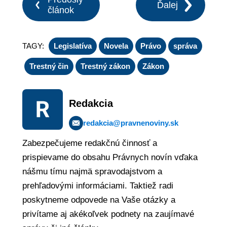
Ďalej
článok
TAGY:
Legislatíva
Novela
Právo
správa
Trestný čin
Trestný zákon
Zákon
Redakcia
redakcia@pravnenoviny.sk
Zabezpečujeme redakčnú činnosť a
prispievame do obsahu Právnych novín vďaka
nášmu tímu najmä spravodajstvom a
prehľadovými informáciami. Taktiež radi
poskytneme odpovede na Vaše otázky a
privítame aj akékoľvek podnety na zaujímavé