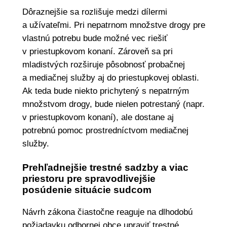
Dôraznejšie sa rozlišuje medzi dílermi
a užívateľmi. Pri nepatrnom množstve drogy pre
vlastnú potrebu bude možné vec riešiť
v priestupkovom konaní. Zároveň sa pri
mladistvých rozširuje pôsobnosť probačnej
a mediačnej služby aj do priestupkovej oblasti.
Ak teda bude niekto prichytený s nepatrným
množstvom drogy, bude nielen potrestaný (napr.
v priestupkovom konaní), ale dostane aj
potrebnú pomoc prostredníctvom mediačnej
služby.
Prehľadnejšie trestné sadzby a viac
priestoru pre spravodlivejšie
posúdenie situácie sudcom
Návrh zákona čiastočne reaguje na dlhodobú
požiadavku odbornej obce upraviť trestné