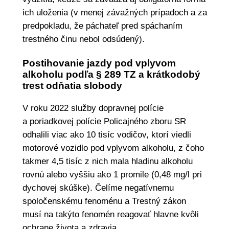
ich uloženia (v menej závažných prípadoch a za
predpokladu, že páchateľ pred spáchaním
trestného činu nebol odsúdený).
Postihovanie jazdy pod vplyvom
alkoholu podľa § 289 TZ a krátkodobý
trest odňatia slobody
V roku 2022 služby dopravnej polície
a poriadkovej polície Policajného zboru SR
odhalili viac ako 10 tisíc vodičov, ktorí viedli
motorové vozidlo pod vplyvom alkoholu, z čoho
takmer 4,5 tisíc z nich mala hladinu alkoholu
rovnú alebo vyššiu ako 1 promile (0,48 mg/l pri
dychovej skúške). Čelíme negatívnemu
spoločenskému fenoménu a Trestný zákon
musí na takýto fenomén reagovať hlavne kvôli
ochrane života a zdravia.