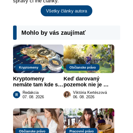
správy či iné články.
Všetky články autora
Mohlo by vás zaujímať
Kryptomeny
Občianske právo
Kryptomeny 
Keď darovaný 
nemáte tam kde si 
pozemok nie je 
myslíte: Viete, kde 
„hotová vec“: kedy 
Redakcia
Viktória Kertészová
sa naozaj 
môže darca žiadať 
07. 08. 2026
06. 08. 2026
nachádzajú?
dar späť
Občianske právo
Pracovné právo