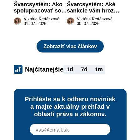
Švarcsystém: Ako 
Švarcsystém: Aké 
spolupracovať so 
sankcie vám hrozia 
živnostníkom 
a prečo nestačí 
Viktória Kertészová
Viktória Kertészová
legálne a bez 
zaplatiť pokutu?
31. 07. 2026
30. 07. 2026
rizika?
Zobraziť viac článkov
Najčítanejšie
1d
7d
1m
Prihláste sa k odberu noviniek
a majte aktuálny prehľad v
oblasti práva a zákonov.