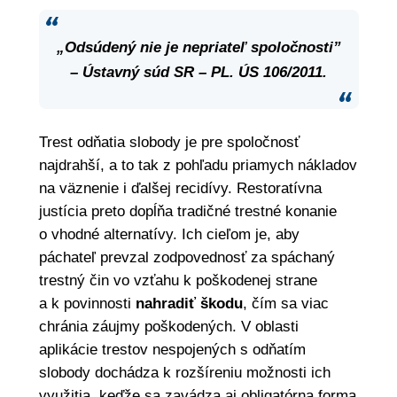
„Odsúdený nie je nepriateľ spoločnosti”
– Ústavný súd SR – PL. ÚS 106/2011.
Trest odňatia slobody je pre spoločnosť
najdrahší, a to tak z pohľadu priamych nákladov
na väznenie i ďalšej recidívy. Restoratívna
justícia preto dopĺňa tradičné trestné konanie
o vhodné alternatívy. Ich cieľom je, aby
páchateľ prevzal zodpovednosť za spáchaný
trestný čin vo vzťahu k poškodenej strane
a k povinnosti
nahradiť škodu
, čím sa viac
chránia záujmy poškodených. V oblasti
aplikácie trestov nespojených s odňatím
slobody dochádza k rozšíreniu možnosti ich
využitia, keďže sa zavádza aj obligatórna forma