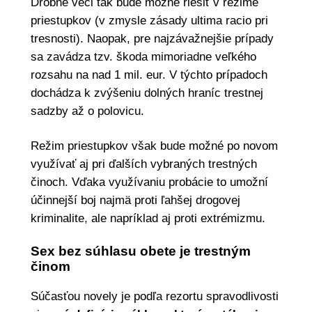
Drobné veci tak bude možné riešiť v režime
priestupkov (v zmysle zásady ultima racio pri
tresnosti). Naopak, pre najzávažnejšie prípady
sa zavádza tzv. škoda mimoriadne veľkého
rozsahu na nad 1 mil. eur. V týchto prípadoch
dochádza k zvýšeniu dolných hraníc trestnej
sadzby až o polovicu.
Režim priestupkov však bude možné po novom
využívať aj pri ďalších vybraných trestných
činoch. Vďaka využívaniu probácie to umožní
účinnejší boj najmä proti ľahšej drogovej
kriminalite, ale napríklad aj proti extrémizmu.
Sex bez súhlasu obete je trestným
činom
Súčasťou novely je podľa rezortu spravodlivosti