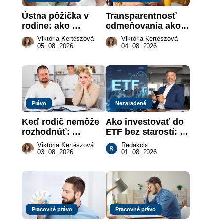
Ústna pôžička v 
Transparentnosť 
rodine: ako 
odmeňovania ako 
vymôcť peniaze, 
právna povinnosť: 
Viktória Kertészová
Viktória Kertészová
keď na papieri nie 
revolúcia na 
05. 08. 2026
04. 08. 2026
je takmer nič
slovenskom trhu 
práce
Právo
Nezaradené
Keď rodič nemôže 
Ako investovať do 
rozhodnúť: 
ETF bez starostí: 
nahradenie prejavu 
Investičné plány, 
Viktória Kertészová
Redakcia
vôle súdom v 
ktoré urobia prácu 
03. 08. 2026
01. 08. 2026
záujme dieťaťa
za vás
Pracovné právo
Pracovné právo