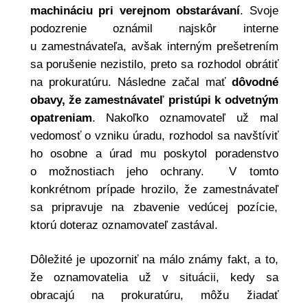
machináciu pri verejnom obstarávaní
. Svoje
podozrenie oznámil najskôr interne
u zamestnávateľa, avšak interným prešetrením
sa porušenie nezistilo, preto sa rozhodol obrátiť
na prokuratúru. Následne začal mať
dôvodné
obavy, že zamestnávateľ pristúpi k odvetným
opatreniam
. Nakoľko oznamovateľ už mal
vedomosť o vzniku úradu, rozhodol sa navštíviť
ho osobne a úrad mu poskytol poradenstvo
o možnostiach jeho ochrany. V tomto
konkrétnom prípade hrozilo, že zamestnávateľ
sa pripravuje na zbavenie vedúcej pozície,
ktorú doteraz oznamovateľ zastával.
Dôležité je upozorniť na málo známy fakt, a to,
že oznamovatelia už v situácii, kedy sa
obracajú na prokuratúru, môžu žiadať