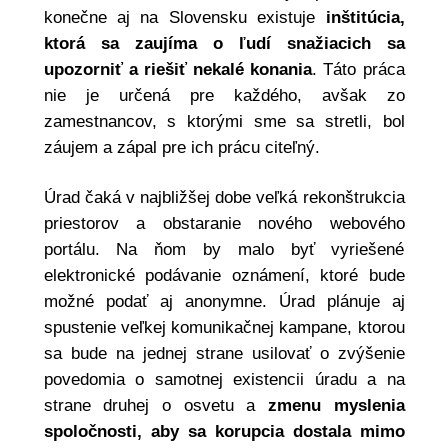
konečne aj na Slovensku existuje
inštitúcia,
ktorá sa zaujíma o ľudí snažiacich sa
upozorniť a riešiť nekalé konania
. Táto práca
nie je určená pre každého, avšak zo
zamestnancov, s ktorými sme sa stretli, bol
záujem a zápal pre ich prácu citeľný.
Úrad čaká v najbližšej dobe veľká rekonštrukcia
priestorov a obstaranie nového webového
portálu. Na ňom by malo byť vyriešené
elektronické podávanie oznámení, ktoré bude
možné podať aj anonymne. Úrad plánuje aj
spustenie veľkej komunikačnej kampane, ktorou
sa bude na jednej strane usilovať o zvýšenie
povedomia o samotnej existencii úradu a na
strane druhej o osvetu a
zmenu myslenia
spoločnosti, aby sa korupcia dostala mimo