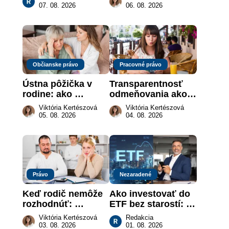
sa naozaj 
môže darca žiadať 
07. 08. 2026
06. 08. 2026
nachádzajú?
dar späť
Občianske právo
Pracovné právo
Ústna pôžička v 
Transparentnosť 
rodine: ako 
odmeňovania ako 
vymôcť peniaze, 
právna povinnosť: 
Viktória Kertészová
Viktória Kertészová
keď na papieri nie 
revolúcia na 
05. 08. 2026
04. 08. 2026
je takmer nič
slovenskom trhu 
práce
Právo
Nezaradené
Keď rodič nemôže 
Ako investovať do 
rozhodnúť: 
ETF bez starostí: 
nahradenie prejavu 
Investičné plány, 
Viktória Kertészová
Redakcia
vôle súdom v 
ktoré urobia prácu 
03. 08. 2026
01. 08. 2026