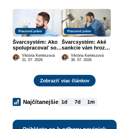
záujme dieťaťa
za vás
Pracovné právo
Pracovné právo
Švarcsystém: Ako 
Švarcsystém: Aké 
spolupracovať so 
sankcie vám hrozia 
živnostníkom 
a prečo nestačí 
Viktória Kertészová
Viktória Kertészová
legálne a bez 
zaplatiť pokutu?
31. 07. 2026
30. 07. 2026
rizika?
Zobraziť viac článkov
Najčítanejšie
1d
7d
1m