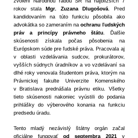
zvolení Národnou radou SR na najbližších 7
rokov stala
Mgr. Zuzana Dlugošová
. Pred
kandidovaním na túto funkciu pôsobila ako
advokátka so zameraním na
ochranu ľudských
práv a princípy právneho štátu
. Ďalšie
skúsenosti získala počas pôsobenia na
Európskom súde pre ľudské práva. Pracovala aj
v oblasti vzdelávania sudcov, prokurátorov,
vyšších súdnych úradníkov a vo vzdelávaní sa
dlhé roky venovala študentom práva, ktorým na
Právnickej fakulte Univerzite Komenského
v Bratislava prednášala právnu etiku. Všetky
tieto skúsenosti nakoniec vyústili do podania
prihlášky do výberového konania na funkciu
predsedu úradu.
Tento mladý nezávislý štátny orgán začal
oficiálne fungovať
od septembra 2021
v