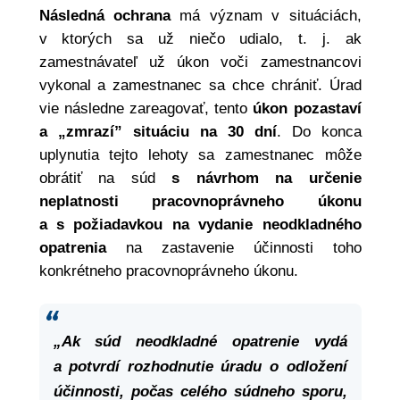
Následná ochrana
má význam v situáciách,
v ktorých sa už niečo udialo, t. j. ak
zamestnávateľ už úkon voči zamestnancovi
vykonal a zamestnanec sa chce chrániť. Úrad
vie následne zareagovať, tento
úkon pozastaví
a „zmrazí” situáciu na 30 dní
. Do konca
uplynutia tejto lehoty sa zamestnanec môže
obrátiť na súd
s návrhom na určenie
neplatnosti pracovnoprávneho úkonu
a s požiadavkou na vydanie neodkladného
opatrenia
na zastavenie účinnosti toho
konkrétneho pracovnoprávneho úkonu.
„Ak súd neodkladné opatrenie vydá
a potvrdí rozhodnutie úradu o odložení
účinnosti, počas celého súdneho sporu,