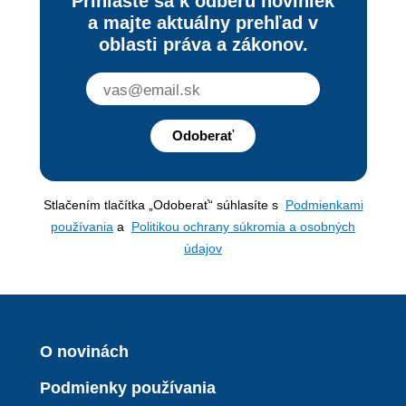
Prihláste sa k odberu noviniek
a majte aktuálny prehľad v
oblasti práva a zákonov.
Odoberať
Stlačením tlačítka „Odoberať“ súhlasíte s
Podmienkami
používania
a
Politikou ochrany súkromia a osobných
údajov
O novinách
Podmienky používania