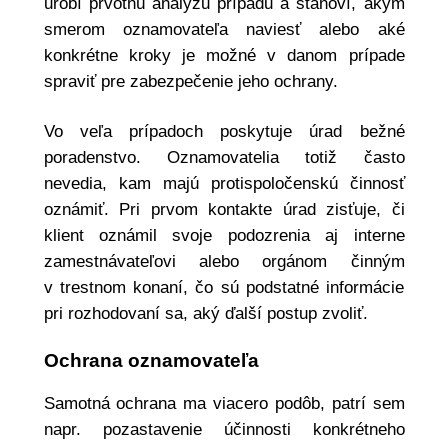
urobí prvotnú analýzu prípadu a stanoví, akým
smerom oznamovateľa naviesť alebo aké
konkrétne kroky je možné v danom prípade
spraviť pre zabezpečenie jeho ochrany.
Vo veľa prípadoch poskytuje úrad bežné
poradenstvo. Oznamovatelia totiž často
nevedia, kam majú protispoločenskú činnosť
oznámiť. Pri prvom kontakte úrad zisťuje, či
klient oznámil svoje podozrenia aj interne
zamestnávateľovi alebo orgánom činným
v trestnom konaní, čo sú podstatné informácie
pri rozhodovaní sa, aký ďalší postup zvoliť.
Ochrana oznamovateľa
Samotná ochrana ma viacero podôb, patrí sem
napr. pozastavenie účinnosti konkrétneho