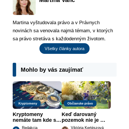
Martina Vanc
Martina vyštudovala právo a v Právnych
novinách sa venovala najmä témam, v ktorých
sa právo stretáva s každodenným životom.
Všetky články autora
Mohlo by vás zaujímať
Kryptomeny
Občianske právo
Kryptomeny 
Keď darovaný 
nemáte tam kde si 
pozemok nie je 
myslíte: Viete, kde 
„hotová vec“: kedy 
Redakcia
Viktória Kertészová