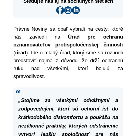
Sledujte nás aj na sociálnych sieťach
Právne Noviny sa opäť vybrali na cesty, ktoré
nás zaviedli na
Úrad pre ochranu
oznamovateľov protispoločenskej činnosti
(
úrad
). Ide o mladý úrad, ktorý sme sa rozhodli
predstaviť najmä z dôvodu, že drží ochrannú
ruku nad všetkými, ktorí bojujú za
spravodlivosť.
„Stojíme za všetkými odvážnymi a
zodpovednými, ktorí sú ochotní ísť do
krátkodobého diskomfortu a poukážu na
nezákonné praktiky, ktorých odstránenie
vytvorí lepšiu spoločnosť pre nás