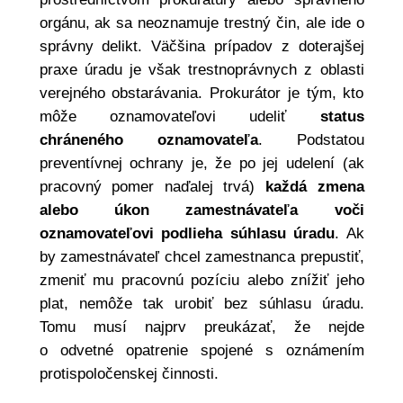
orgánu, ak sa neoznamuje trestný čin, ale ide o
správny delikt. Väčšina prípadov z doterajšej
praxe úradu je však trestnoprávnych z oblasti
verejného obstarávania. Prokurátor je tým, kto
môže oznamovateľovi udeliť
status
chráneného oznamovateľa
. Podstatou
preventívnej ochrany je, že po jej udelení (ak
pracovný pomer naďalej trvá)
každá zmena
alebo úkon zamestnávateľa voči
oznamovateľovi podlieha súhlasu úradu
. Ak
by zamestnávateľ chcel zamestnanca prepustiť,
zmeniť mu pracovnú pozíciu alebo znížiť jeho
plat, nemôže tak urobiť bez súhlasu úradu.
Tomu musí najprv preukázať, že nejde
o odvetné opatrenie spojené s oznámením
protispoločenskej činnosti.