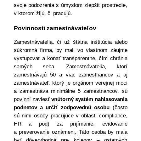
svoje podozrenia s úmyslom zlepšiť prostredie,
v ktorom žijú, či pracujú.
Povinnosti zamestnávateľov
Zamestnávatelia, či už štátna inštitúcia alebo
súkromná firma, by mali vo vlastnom záujme
vystupovať a konať transparentne, čím chránia
samých seba. Zamestnávatelia, ktorí
zamestnávajú 50 a viac zamestnancov a aj
zamestnávateľ, ktorý je orgánom verejnej moci
a zamestnáva minimálne 5 zamestnancov, sú
povinní zaviesť
vnútorný systém nahlasovania
podnetov a určiť zodpovednú osobu
(často
sú nimi osoby pracujúce v oblasti compliance,
HR a pod) za prijímanie, evidovanie
a preverovanie oznámení. Táto osoba by mala
byť dôveryhodná pre kolegov – ostatných