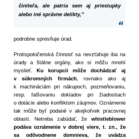
činiteľa, ale patria sem aj priestupky
alebo iné správne delikty,”
podrobne spresňuje úrad.
Protispoločenská činnosť sa nevzťahuje iba na
úrady a štátne orgány, ako si môžu mnohí
myslieť.
Ku korupcii môže dochádzať aj
v súkromných firmách
, rovnako ako aj
k machináciám pri nákupoch, pozmeňovaniu,
resp. falšovaniu dokladov pri žiadostiach
o dotácie alebo konfliktom záujmov. Oznámenie
tak môže byť podané v akejkoľvek pracovnej
oblasti. Netreba zabúdať, že
whistleblower
podáva oznámenie v dobrej viere, t. zn., že
sa odôvodnene domnieva, že uvádza