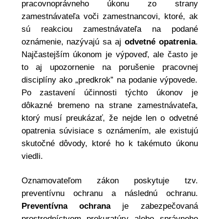
pracovnoprávneho úkonu zo strany
zamestnávateľa voči zamestnancovi, ktoré, ak
sú reakciou zamestnávateľa na podané
oznámenie, nazývajú sa aj
odvetné opatrenia
.
Najčastejším úkonom je výpoveď, ale často je
to aj upozornenie na porušenie pracovnej
disciplíny ako „predkrok” na podanie výpovede.
Po zastavení účinnosti týchto úkonov je
dôkazné bremeno na strane zamestnávateľa,
ktorý musí preukázať, že nejde len o odvetné
opatrenia súvisiace s oznámením, ale existujú
skutočné dôvody, ktoré ho k takémuto úkonu
viedli.
Oznamovateľom zákon poskytuje tzv.
preventívnu ochranu a následnú ochranu.
Preventívna ochrana
je zabezpečovaná
prostredníctvom prokuratúry alebo správneho