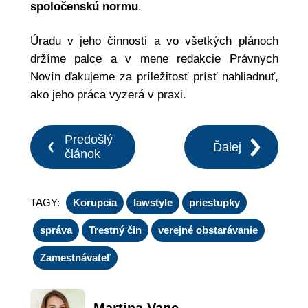
spoločenskú normu
.
Úradu v jeho činnosti a vo všetkých plánoch
držíme palce a v mene redakcie Právnych
Novín ďakujeme za príležitosť prísť nahliadnuť,
ako jeho práca vyzerá v praxi.
Predošlý
Ďalej
článok
TAGY:
Korupcia
lawstyle
priestupky
správa
Trestný čin
verejné obstarávanie
Zamestnávateľ