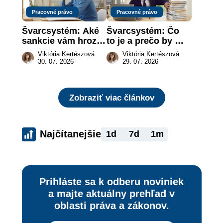
Pracovné právo
Pracovné právo
Švarcsystém: Aké 
Švarcsystém: Čo 
sankcie vám hrozia 
to je a prečo by 
a prečo nestačí 
vás to malo 
Viktória Kertészová
Viktória Kertészová
zaplatiť pokutu?
zaujímať
30. 07. 2026
29. 07. 2026
Zobraziť viac článkov
Najčítanejšie
1d
7d
1m
Prihláste sa k odberu noviniek
a majte aktuálny prehľad v
oblasti práva a zákonov.