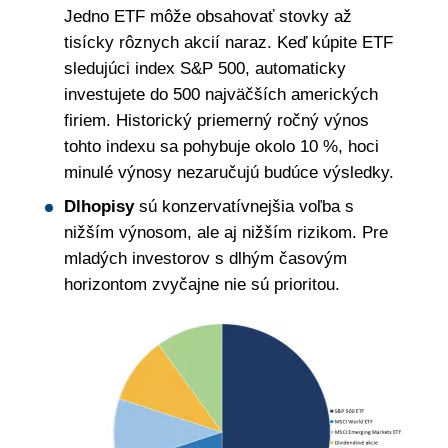
Jedno ETF môže obsahovať stovky až
tisícky rôznych akcií naraz. Keď kúpite ETF
sledujúci index S&P 500, automaticky
investujete do 500 najväčších amerických
firiem. Historický priemerný ročný výnos
tohto indexu sa pohybuje okolo 10 %, hoci
minulé výnosy nezaručujú budúce výsledky.
Dlhopisy
sú konzervatívnejšia voľba s
nižším výnosom, ale aj nižším rizikom. Pre
mladých investorov s dlhým časovým
horizontom zvyčajne nie sú prioritou.