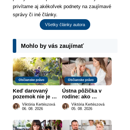
privítame aj akékoľvek podnety na zaujímavé
správy či iné články.
Všetky články autora
Mohlo by vás zaujímať
Občianske právo
Občianske právo
Keď darovaný 
Ústna pôžička v 
pozemok nie je 
rodine: ako 
„hotová vec“: kedy 
vymôcť peniaze, 
Viktória Kertészová
Viktória Kertészová
môže darca žiadať 
keď na papieri nie 
06. 08. 2026
05. 08. 2026
dar späť
je takmer nič