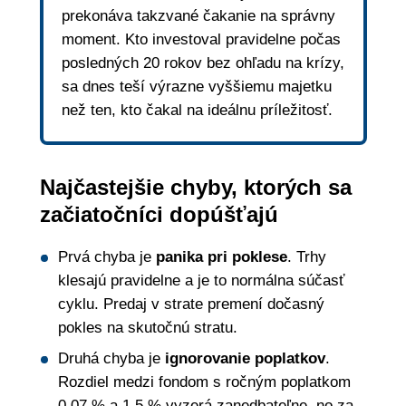
prekonáva takzvané čakanie na správny
moment. Kto investoval pravidelne počas
posledných 20 rokov bez ohľadu na krízy,
sa dnes teší výrazne vyššiemu majetku
než ten, kto čakal na ideálnu príležitosť.
Najčastejšie chyby, ktorých sa
začiatočníci dopúšťajú
Prvá chyba je
panika pri poklese
. Trhy
klesajú pravidelne a je to normálna súčasť
cyklu. Predaj v strate premení dočasný
pokles na skutočnú stratu.
Druhá chyba je
ignorovanie poplatkov
.
Rozdiel medzi fondom s ročným poplatkom
0,07 % a 1,5 % vyzerá zanedbateľne, no za