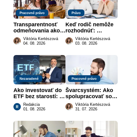
Pracovné právo
Právo
Transparentnosť 
Keď rodič nemôže 
odmeňovania ako 
rozhodnúť: 
právna povinnosť: 
nahradenie prejavu 
Viktória Kertészová
Viktória Kertészová
revolúcia na 
vôle súdom v 
04. 08. 2026
03. 08. 2026
slovenskom trhu 
záujme dieťaťa
práce
Nezaradené
Pracovné právo
Ako investovať do 
Švarcsystém: Ako 
ETF bez starostí: 
spolupracovať so 
Investičné plány, 
živnostníkom 
Redakcia
Viktória Kertészová
ktoré urobia prácu 
legálne a bez 
01. 08. 2026
31. 07. 2026
za vás
rizika?