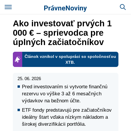
Ako investovať prvých 1
000 € – sprievodca pre
úplných začiatočníkov
Článok vznikol v spolupráci so spoločnosťou
XTB.
25. 06. 2026
Pred investovaním si vytvorte finančnú
rezervu vo výške 3 až 6 mesačných
výdavkov na bežnom účte.
ETF fondy predstavujú pre začiatočníkov
ideálny štart vďaka nízkym nákladom a
širokej diverzifikácii portfólia.