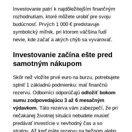
Investovanie patrí k najdôležitejším finančným
rozhodnutiam, ktoré môžete urobiť pre svoju
budúcnosť. Prvých 1 000 € predstavuje
symbolický míľnik, pri ktorom väčšina ľudí
nevie, kde začať a akých chýb sa vyvarovať.
Investovanie začína ešte pred
samotným nákupom
Skôr než vložíte prvé euro na burzu, potrebujete
splniť 1 základnú podmienku: mať finančnú
rezervu. Odborníci odporúčajú
odložiť bokom
sumu zodpovedajúcu 3 až 6 mesačným
výdavkom
. Táto rezerva vám zabezpečí, že pri
nečakanej životnej situácii nebudete musieť
predávať investície v nevhodný čas a so
stratou. Až keď máte rezervu na bežnom alebo