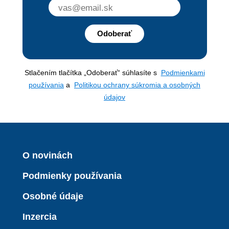
Odoberať
Stlačením tlačítka „Odoberať“ súhlasíte s
Podmienkami
používania
a
Politikou ochrany súkromia a osobných
údajov
O novinách
Podmienky používania
Osobné údaje
Inzercia