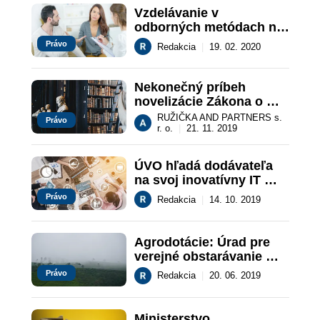
Vzdelávanie v 
odborných metódach na 
uľahčenie riešenia 
Právo
Redakcia
|
19. 02. 2020
konfliktných situácií v 
rodine
Nekonečný príbeh 
novelizácie Zákona o 
verejnom obstarávaní
RUŽIČKA AND PARTNERS s.
Právo
r. o.
|
21. 11. 2019
ÚVO hľadá dodávateľa 
na svoj inovatívny IT 
projekt
Právo
Redakcia
|
14. 10. 2019
Agrodotácie: Úrad pre 
verejné obstarávanie 
našiel v piatich 
Právo
Redakcia
|
20. 06. 2019
verejných 
obstarávaniach 34 
porušení zákona
Ministerstvo 