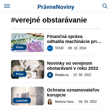
#verejné obstarávanie
Finančná správa 
odhalila machinácie pri 
verejnom obstarávaní
Právo
TASR
|
08. 10. 2024
Novinky vo verejnom 
obstarávaní v roku 2022
Právo
Redakcia
|
22. 04. 2022
Ochrana oznamovateľov 
korupcie
Lawstyle
Martina Vanc
|
04. 03. 2022