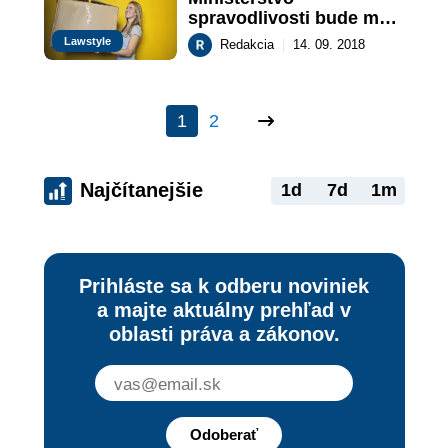
spravodlivosti bude mať 
nové sídlo
Lawstyle
Redakcia
|
14. 09. 2018
1
2
Najčítanejšie
1d
7d
1m
Prihláste sa k odberu noviniek
a majte aktuálny prehľad v
oblasti práva a zákonov.
Odoberať