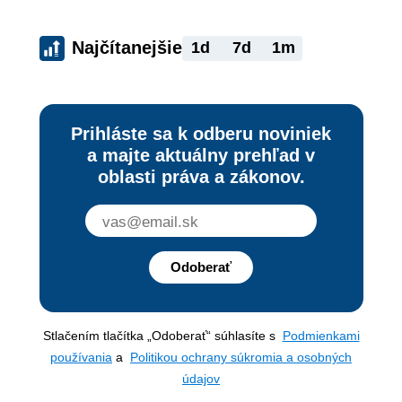
Najčítanejšie
1d
7d
1m
Prihláste sa k odberu noviniek
a majte aktuálny prehľad v
oblasti práva a zákonov.
Odoberať
Stlačením tlačítka „Odoberať“ súhlasíte s
Podmienkami
používania
a
Politikou ochrany súkromia a osobných
údajov