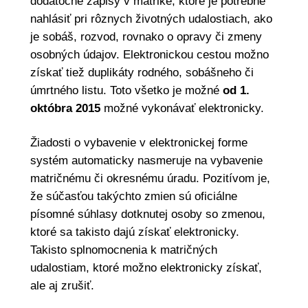
dodatočné zápisy v matrike, ktoré je potrebné
nahlásiť pri rôznych životných udalostiach, ako
je sobáš, rozvod, rovnako o opravy či zmeny
osobných údajov. Elektronickou cestou možno
získať tiež duplikáty rodného, sobášneho či
úmrtného listu. Toto všetko je možné
od 1.
októbra 2015
možné vykonávať elektronicky.
Žiadosti o vybavenie v elektronickej forme
systém automaticky nasmeruje na vybavenie
matričnému či okresnému úradu. Pozitívom je,
že súčasťou takýchto zmien sú oficiálne
písomné súhlasy dotknutej osoby so zmenou,
ktoré sa takisto dajú získať elektronicky.
Takisto splnomocnenia k matričných
udalostiam, ktoré možno elektronicky získať,
ale aj zrušiť.