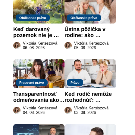
Občianske právo
Občianske právo
Keď darovaný 
Ústna pôžička v 
pozemok nie je 
rodine: ako 
„hotová vec“: kedy 
vymôcť peniaze, 
Viktória Kertészová
Viktória Kertészová
môže darca žiadať 
keď na papieri nie 
06. 08. 2026
05. 08. 2026
dar späť
je takmer nič
Pracovné právo
Právo
Transparentnosť 
Keď rodič nemôže 
odmeňovania ako 
rozhodnúť: 
právna povinnosť: 
nahradenie prejavu 
Viktória Kertészová
Viktória Kertészová
revolúcia na 
vôle súdom v 
04. 08. 2026
03. 08. 2026
slovenskom trhu 
záujme dieťaťa
práce