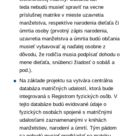
teda nebudú musieť spraviť na vecne
príslušnej matrike v mieste uzavretia
manželstva, respektíve narodenia dieťaťa či
úmrtia osoby (prvotný zápis narodenia,
uzavretia manželstva a úmrtia budú občania
musieť vybavovať aj naďalej osobne z
dôvodu, že rodičia musia podpísať dohodu o
mene dieťaťa, snúbenci žiadosť o sobáš a
pod.).
Na základe projektu sa vytvára centrálna
databáza matričných udalostí, ktorá bude
integrovaná s Registrom fyzických osôb. V
tejto databáze budú evidované údaje o
fyzických osobách spojené s matričnými
udalosťami zaznamenanými v knihách
manželstiev, narodení a úmrtí. Tým pádom
sa nebudú musieť predkladať na matriku