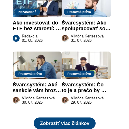
Nezaradené
Pracovné právo
Ako investovať do 
Švarcsystém: Ako 
ETF bez starostí: 
spolupracovať so 
Investičné plány, 
živnostníkom 
Redakcia
Viktória Kertészová
ktoré urobia prácu 
legálne a bez 
01. 08. 2026
31. 07. 2026
za vás
rizika?
Pracovné právo
Pracovné právo
Švarcsystém: Aké 
Švarcsystém: Čo 
sankcie vám hrozia 
to je a prečo by 
a prečo nestačí 
vás to malo 
Viktória Kertészová
Viktória Kertészová
zaplatiť pokutu?
zaujímať
30. 07. 2026
29. 07. 2026
Zobraziť viac článkov