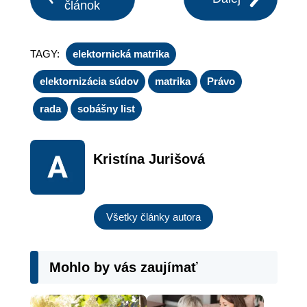
článok
TAGY:
elektornická matrika
elektornizácia súdov
matrika
Právo
rada
sobášny list
Kristína Jurišová
Všetky články autora
Mohlo by vás zaujímať