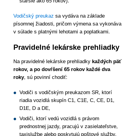
staršie ako 65 rokov).
Vodičský preukaz
sa vydáva na základe
písomnej žiadosti, pričom výmena sa vykonáva
v súlade s platnými lehotami a poplatkami.
Pravidelné lekárske prehliadky
Na pravidelné lekárske prehliadky
každých päť
rokov, a po dovŕšení 65 rokov každé dva
roky
, sú povinní chodiť:
Vodiči s vodičským preukazom SR, ktorí
riadia vozidlá skupín C1, C1E, C, CE, D1,
D1E, D a DE,
Vodiči, ktorí vedú vozidlá s právom
prednostnej jazdy, pracujú v zasielateľstve,
taxislužbe alebo poskytujú poštové služby.