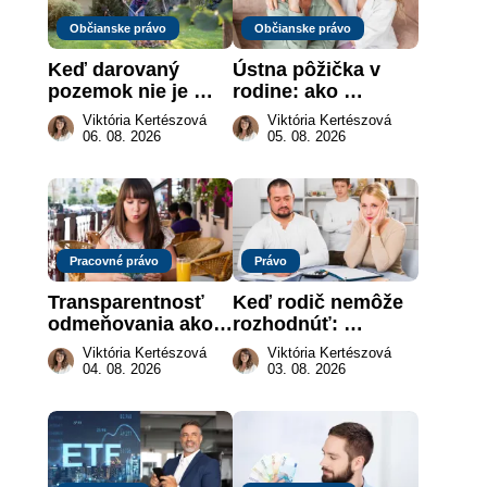
Občianske právo
Občianske právo
Keď darovaný 
Ústna pôžička v 
pozemok nie je 
rodine: ako 
„hotová vec“: kedy 
vymôcť peniaze, 
Viktória Kertészová
Viktória Kertészová
môže darca žiadať 
keď na papieri nie 
06. 08. 2026
05. 08. 2026
dar späť
je takmer nič
Pracovné právo
Právo
Transparentnosť 
Keď rodič nemôže 
odmeňovania ako 
rozhodnúť: 
právna povinnosť: 
nahradenie prejavu 
Viktória Kertészová
Viktória Kertészová
revolúcia na 
vôle súdom v 
04. 08. 2026
03. 08. 2026
slovenskom trhu 
záujme dieťaťa
práce