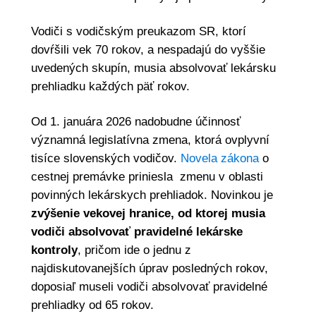
Vodiči s vodičským preukazom SR, ktorí
dovŕšili vek 70 rokov, a nespadajú do vyššie
uvedených skupín, musia absolvovať lekársku
prehliadku každých päť rokov.
Od 1. januára 2026 nadobudne účinnosť
významná legislatívna zmena, ktorá ovplyvní
tisíce slovenských vodičov.
Novela zákona
o
cestnej premávke priniesla zmenu v oblasti
povinných lekárskych prehliadok. Novinkou je
zvýšenie vekovej hranice, od ktorej musia
vodiči absolvovať pravidelné lekárske
kontroly
, pričom ide o jednu z
najdiskutovanejších úprav posledných rokov,
doposiaľ museli vodiči absolvovať pravidelné
prehliadky od 65 rokov.