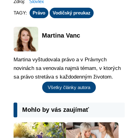
Zdroj:
Slovlex
TAGY:
Právo
Vodičský preukaz
Martina Vanc
Martina vyštudovala právo a v Právnych
novinách sa venovala najmä témam, v ktorých
sa právo stretáva s každodenným životom.
Všetky články autora
Mohlo by vás zaujímať