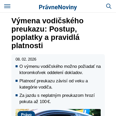
Výmena vodičského
preukazu: Postup,
poplatky a pravidlá
platnosti
08. 02. 2026
O výmenu vodičského možno požiadať na
ktoromkoľvek oddelení dokladov.
Platnosť preukazu závisí od veku a
kategórie vodiča.
Za jazdu s neplatným preukazom hrozí
pokuta až 100 €.
Právo
Právo