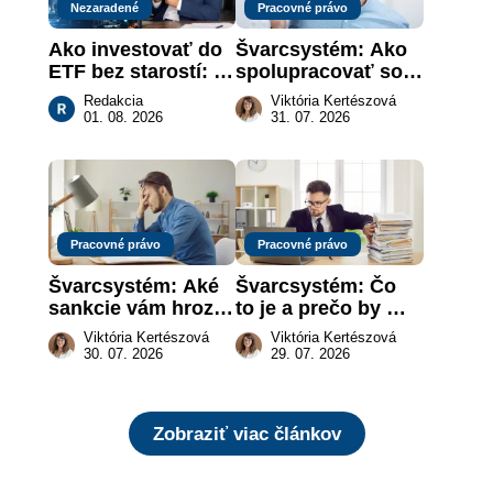
Nezaradené
Pracovné právo
Ako investovať do 
Švarcsystém: Ako 
ETF bez starostí: 
spolupracovať so 
Investičné plány, 
živnostníkom 
Redakcia
Viktória Kertészová
ktoré urobia prácu 
legálne a bez 
01. 08. 2026
31. 07. 2026
za vás
rizika?
Pracovné právo
Pracovné právo
Švarcsystém: Aké 
Švarcsystém: Čo 
sankcie vám hrozia 
to je a prečo by 
a prečo nestačí 
vás to malo 
Viktória Kertészová
Viktória Kertészová
zaplatiť pokutu?
zaujímať
30. 07. 2026
29. 07. 2026
Zobraziť viac článkov