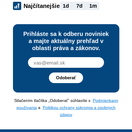
Najčítanejšie
1d
7d
1m
Prihláste sa k odberu noviniek
a majte aktuálny prehľad v
oblasti práva a zákonov.
Odoberať
Stlačením tlačítka „Odoberať“ súhlasíte s
Podmienkami
používania
a
Politikou ochrany súkromia a osobných
údajov