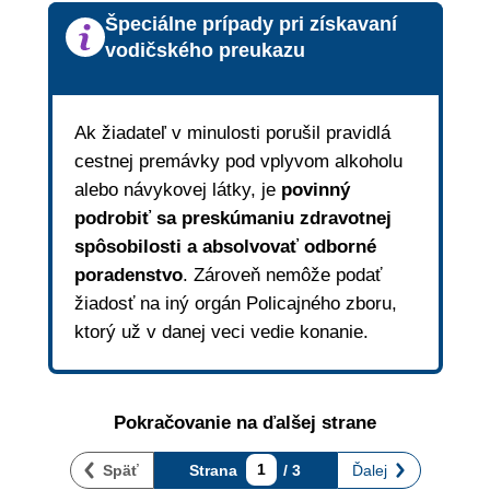
Špeciálne prípady pri získavaní
vodičského preukazu
Ak žiadateľ v minulosti porušil pravidlá
cestnej premávky pod vplyvom alkoholu
alebo návykovej látky, je
povinný
podrobiť sa preskúmaniu zdravotnej
spôsobilosti a absolvovať odborné
poradenstvo
. Zároveň nemôže podať
žiadosť na iný orgán Policajného zboru,
ktorý už v danej veci vedie konanie.
Pokračovanie na ďalšej strane
Späť
Strana
1
/ 3
Ďalej