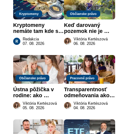
Kryptomeny
Občianske právo
Kryptomeny 
Keď darovaný 
nemáte tam kde si 
pozemok nie je 
myslíte: Viete, kde 
„hotová vec“: kedy 
Redakcia
Viktória Kertészová
sa naozaj 
môže darca žiadať 
07. 08. 2026
06. 08. 2026
nachádzajú?
dar späť
Občianske právo
Pracovné právo
Ústna pôžička v 
Transparentnosť 
rodine: ako 
odmeňovania ako 
vymôcť peniaze, 
právna povinnosť: 
Viktória Kertészová
Viktória Kertészová
keď na papieri nie 
revolúcia na 
05. 08. 2026
04. 08. 2026
je takmer nič
slovenskom trhu 
práce