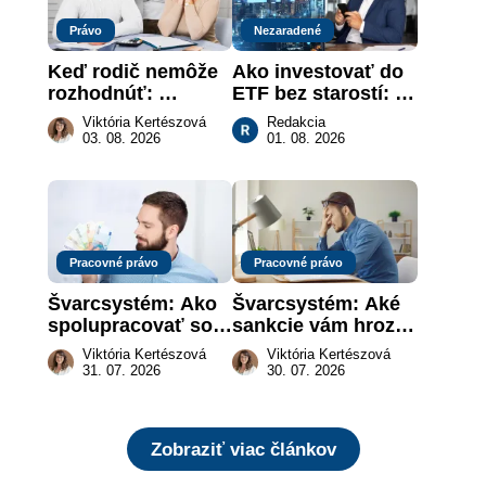
Právo
Nezaradené
Keď rodič nemôže 
Ako investovať do 
rozhodnúť: 
ETF bez starostí: 
nahradenie prejavu 
Investičné plány, 
Viktória Kertészová
Redakcia
vôle súdom v 
ktoré urobia prácu 
03. 08. 2026
01. 08. 2026
záujme dieťaťa
za vás
Pracovné právo
Pracovné právo
Švarcsystém: Ako 
Švarcsystém: Aké 
spolupracovať so 
sankcie vám hrozia 
živnostníkom 
a prečo nestačí 
Viktória Kertészová
Viktória Kertészová
legálne a bez 
zaplatiť pokutu?
31. 07. 2026
30. 07. 2026
rizika?
Zobraziť viac článkov