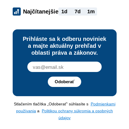
Najčítanejšie
1d
7d
1m
Prihláste sa k odberu noviniek
a majte aktuálny prehľad v
oblasti práva a zákonov.
Odoberať
Stlačením tlačítka „Odoberať“ súhlasíte s
Podmienkami
používania
a
Politikou ochrany súkromia a osobných
údajov