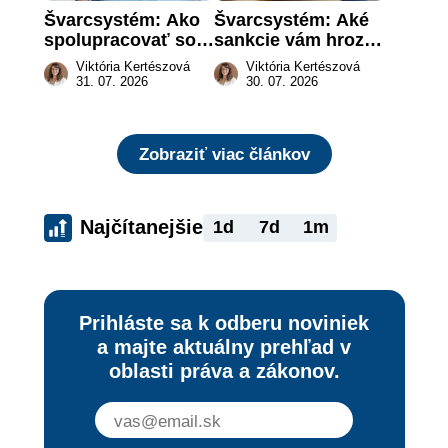
Švarcsystém: Ako 
Švarcsystém: Aké 
spolupracovať so 
sankcie vám hrozia 
živnostníkom 
a prečo nestačí 
Viktória Kertészová
Viktória Kertészová
legálne a bez 
zaplatiť pokutu?
31. 07. 2026
30. 07. 2026
rizika?
Zobraziť viac článkov
Najčítanejšie
1d
7d
1m
Prihláste sa k odberu noviniek
a majte aktuálny prehľad v
oblasti práva a zákonov.