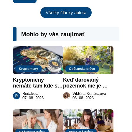
Všetky články autora
Mohlo by vás zaujímať
Kryptomeny
Občianske právo
Kryptomeny 
Keď darovaný 
nemáte tam kde si 
pozemok nie je 
myslíte: Viete, kde 
„hotová vec“: kedy 
Redakcia
Viktória Kertészová
sa naozaj 
môže darca žiadať 
07. 08. 2026
06. 08. 2026
nachádzajú?
dar späť
Občianske právo
Pracovné právo