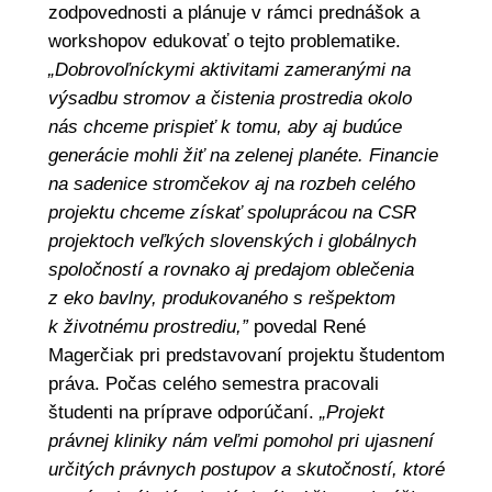
zodpovednosti a plánuje v rámci prednášok a
workshopov edukovať o tejto problematike.
„Dobrovoľníckymi aktivitami zameranými na
výsadbu stromov a čistenia prostredia okolo
nás chceme prispieť k tomu, aby aj budúce
generácie mohli žiť na zelenej planéte. Financie
na sadenice stromčekov aj na rozbeh celého
projektu chceme získať spoluprácou na CSR
projektoch veľkých slovenských i globálnych
spoločností a rovnako aj predajom oblečenia
z eko bavlny, produkovaného s rešpektom
k životnému prostrediu,”
povedal René
Magerčiak pri predstavovaní projektu študentom
práva. Počas celého semestra pracovali
študenti na príprave odporúčaní.
„Projekt
právnej kliniky nám veľmi pomohol pri ujasnení
určitých právnych postupov a skutočností, ktoré