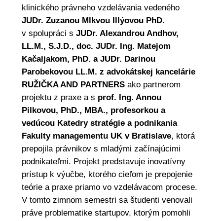
klinického právneho vzdelávania vedeného
JUDr. Zuzanou Mlkvou Illýovou PhD.
v spolupráci s
JUDr. Alexandrou Andhov,
LL.M., S.J.D., doc. JUDr. Ing. Matejom
Kačaljakom, PhD. a JUDr. Darinou
Parobekovou LL.M. z advokátskej kancelárie
RUŽIČKA AND PARTNERS
ako partnerom
projektu z praxe a s
prof. Ing. Annou
Pilkovou, PhD., MBA., profesorkou a
vedúcou Katedry stratégie a podnikania
Fakulty managementu UK v Bratislave
, ktorá
prepojila právnikov s mladými začínajúcimi
podnikateľmi. Projekt predstavuje inovatívny
prístup k výučbe, ktorého cieľom je prepojenie
teórie a praxe priamo vo vzdelávacom procese.
V tomto zimnom semestri sa študenti venovali
práve problematike startupov, ktorým pomohli