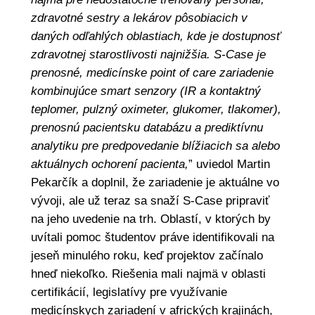
zdravotné sestry a lekárov pôsobiacich v
daných odľahlých oblastiach, kde je dostupnosť
zdravotnej starostlivosti najnižšia. S-Case je
prenosné, medicínske point of care zariadenie
kombinujúce smart senzory (IR a kontaktný
teplomer, pulzný oximeter, glukomer, tlakomer),
prenosnú pacientsku databázu a prediktívnu
analytiku pre predpovedanie blížiacich sa alebo
aktuálnych ochorení pacienta,
” uviedol Martin
Pekarčík a doplnil, že zariadenie je aktuálne vo
vývoji, ale už teraz sa snaží S-Case pripraviť
na jeho uvedenie na trh. Oblastí, v ktorých by
uvítali pomoc študentov práve identifikovali na
jeseň minulého roku, keď projektov začínalo
hneď niekoľko. Riešenia mali najmä v oblasti
certifikácií, legislatívy pre využívanie
medicínskych zariadení v afrických krajinách,