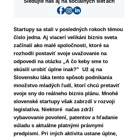
Sledujte nás aj na sociálnych sieťach
Startupy sa stali v posledných rokoch témou
číslo jedna. Aj viacerí velikáni biznis sveta
začínali ako malé spoločnosti, ktoré sa
rozhodli postaviť svoje uvažovanie na
odpovedi na otázku „A čo keby sme to
skúsili urobiť úplne inak?” Už aj na
Slovensku láka tento spôsob podnikania
množstvo mladých ľudí, ktorí chcú pretaviť
svoje sny do reálneho biznis plánu. Mnohé
slovenské startupy však zabrzdí v rozvoji
legislatíva. Niektoré načas zdrží
vybavovanie povolení, patentov a hľadanie
súladu s aktuálne platnými právnymi
predpismi. Pri iných aktivita ustane úplne,