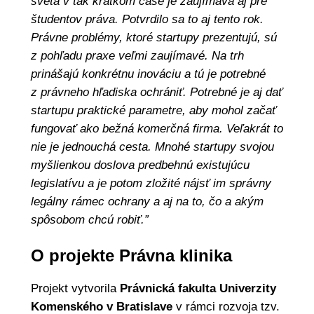
sveta v tak krátkom čase je zaujímavá aj pre
študentov práva. Potvrdilo sa to aj tento rok.
Právne problémy, ktoré startupy prezentujú, sú
z pohľadu praxe veľmi zaujímavé. Na trh
prinášajú konkrétnu inováciu a tú je potrebné
z právneho hľadiska ochrániť. Potrebné je aj dať
startupu praktické parametre, aby mohol začať
fungovať ako bežná komerčná firma. Veľakrát to
nie je jednouchá cesta. Mnohé startupy svojou
myšlienkou doslova predbehnú existujúcu
legislatívu a je potom zložité nájsť im správny
legálny rámec ochrany a aj na to, čo a akým
spôsobom chcú robiť.”
O projekte Právna klinika
Projekt vytvorila
Právnická fakulta Univerzity
Komenského v Bratislave
v rámci rozvoja tzv.