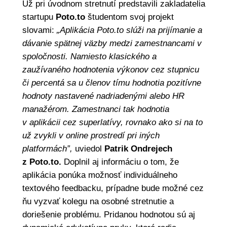
Už pri úvodnom stretnutí predstavili zakladatelia
startupu
Poto.to
študentom svoj projekt
slovami:
„Aplikácia Poto.to slúži na prijímanie a
dávanie spätnej väzby medzi zamestnancami v
spoločnosti. Namiesto klasického a
zaužívaného hodnotenia výkonov cez stupnicu
či percentá sa u členov tímu hodnotia pozitívne
hodnoty nastavené nadriadenými alebo HR
manažérom. Zamestnanci tak hodnotia
v aplikácii cez superlatívy, rovnako ako si na to
už zvykli v online prostredí pri iných
platformách”,
uviedol
Patrik Ondrejech
z Poto.to.
Doplnil aj informáciu o tom, že
aplikácia ponúka možnosť individuálneho
textového feedbacku, prípadne bude možné cez
ňu vyzvať kolegu na osobné stretnutie a
doriešenie problému. Pridanou hodnotou sú aj