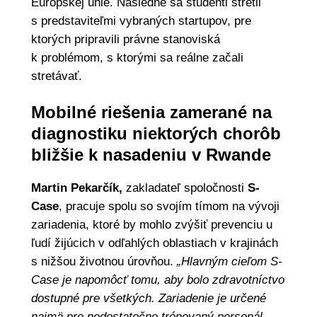
Európskej únie. Následne sa študenti stretli
s predstaviteľmi vybraných startupov, pre
ktorých pripravili právne stanoviská
k problémom, s ktorými sa reálne začali
stretávať.
Mobilné riešenia zamerané na
diagnostiku niektorých chorôb
bližšie k nasadeniu v Rwande
Martin Pekarčík,
zakladateľ spoločnosti
S-
Case
, pracuje spolu so svojím tímom na vývoji
zariadenia, ktoré by mohlo zvýšiť prevenciu u
ľudí žijúcich v odľahlých oblastiach v krajinách
s nižšou životnou úrovňou.
„Hlavným cieľom S-
Case je napomôcť tomu, aby bolo zdravotníctvo
dostupné pre všetkých. Zariadenie je určené
najmä pre nedostatočne trénovaný personál,