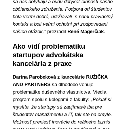
sa nás dotýkajú a budú dotýkať činnosti nášho
občianskeho združenia. Podpora od študentov
bola veľmi dobrá, udržiavali s nami pravidelný
kontakt a boli veľmi ochotní pri zodpovedaní
našich otázok,”
prezradil
René Magerčiak.
Ako vidí problematiku
startupov advokátska
kancelária z praxe
Darina Parobeková z kancelárie RUŽIČKA
AND PARTNERS
sa dlhodobo venuje
problematike duševného vlastníctva. Viedla
program spolu s kolegami z fakulty:
„Pokiaľ si
myslíte, že startupy sú zaujímavé iba pre
študentov manažmentu a IT, tak ste na omyle.
Možnosť preniesť inovácie do reálneho biznis