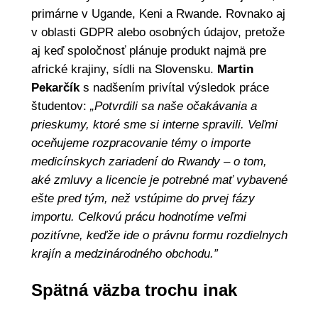
primárne v Ugande, Keni a Rwande. Rovnako aj
v oblasti GDPR alebo osobných údajov, pretože
aj keď spoločnosť plánuje produkt najmä pre
africké krajiny, sídli na Slovensku.
Martin
Pekarčík
s nadšením privítal výsledok práce
študentov:
„Potvrdili sa naše očakávania a
prieskumy, ktoré sme si interne spravili. Veľmi
oceňujeme rozpracovanie témy o importe
medicínskych zariadení do Rwandy – o tom,
aké zmluvy a licencie je potrebné mať vybavené
ešte pred tým, než vstúpime do prvej fázy
importu. Celkovú prácu hodnotíme veľmi
pozitívne, keďže ide o právnu formu rozdielnych
krajín a medzinárodného obchodu.”
Spätná väzba trochu inak