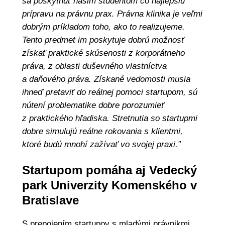
sa poskytnúť našim študentom čo najlepšiu
prípravu na právnu prax. Právna klinika je veľmi
dobrým príkladom toho, ako to realizujeme.
Tento predmet im poskytuje dobrú možnosť
získať praktické skúsenosti z korporátneho
práva, z oblasti duševného vlastníctva
a daňového práva. Získané vedomosti musia
ihneď pretaviť do reálnej pomoci startupom, sú
nútení problematike dobre porozumieť
z praktického hľadiska. Stretnutia so startupmi
dobre simulujú reálne rokovania s klientmi,
ktoré budú mnohí zažívať vo svojej praxi.”
Startupom pomáha aj Vedecký
park Univerzity Komenského v
Bratislave
S prepojením startupov s mladými právnikmi