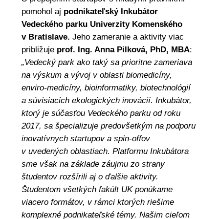
pomohol aj
podnikateľský Inkubátor
Vedeckého parku Univerzity Komenského
v Bratislave.
Jeho zameranie a aktivity viac
približuje
prof. Ing. Anna Pilková, PhD, MBA
:
„Vedecký park ako taký sa prioritne zameriava
na výskum a vývoj v oblasti biomedicíny,
enviro-medicíny, bioinformatiky, biotechnológií
a súvisiacich ekologických inovácií. Inkubátor,
ktorý je súčasťou Vedeckého parku od roku
2017, sa špecializuje predovšetkým na podporu
inovatívnych startupov a spin-offov
v uvedených oblastiach. Platformu Inkubátora
sme však na základe záujmu zo strany
študentov rozšírili aj o ďalšie aktivity.
Študentom všetkých fakúlt UK ponúkame
viacero formátov, v rámci ktorých riešime
komplexné podnikateľské témy. Našim cieľom