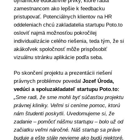
dynamické edukatívne prvky, ktoré radia
zamestnancom ako lepšie k feedbacku
pristupovať. Potenciálnych klientov na HR
oddeleniach chcú zakladatelia startupu Poto.to
osloviť najmä možnosťou pokročilej
individualizácie celého riešenia, teda tým, že si
akákoľvek spoločnosť môže prispôsobiť
vizuálnu stránku aplikácie podľa seba.
Po skončení projektu a prezentácii riešení
právnych problémov povedal
Jozef Úroda,
vedúci a spoluzakladateľ startupu Poto.to:
„Sme radi, že sme mohli byť súčasťou projektu
právnej kliniky. Veľmi si ceníme pomoc, ktorú
nám študenti poskytli. Uvedomujeme si, že
zadanie – pomôcť nášmu startupu – bolo už od
začiatku veľmi náročné. Náš startup sa práve
buduje a ešte stále nevieme ako budú niektoré,