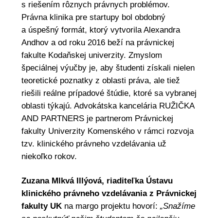
s riešením rôznych právnych problémov.
Právna klinika pre startupy bol obdobný
a úspešný formát, ktorý vytvorila Alexandra
Andhov a od roku 2016 beží na právnickej
fakulte Kodaňskej univerzity. Zmyslom
špeciálnej výučby je, aby študenti získali nielen
teoretické poznatky z oblasti práva, ale tiež
riešili reálne prípadové štúdie, ktoré sa vybranej
oblasti týkajú. Advokátska kancelária RUŽIČKA
AND PARTNERS je partnerom Právnickej
fakulty Univerzity Komenského v rámci rozvoja
tzv. klinického právneho vzdelávania už
niekoľko rokov.
Zuzana Mlkvá Illýová, riaditeľka Ústavu
klinického právneho vzdelávania z Právnickej
fakulty UK
na margo projektu hovorí:
„Snažíme