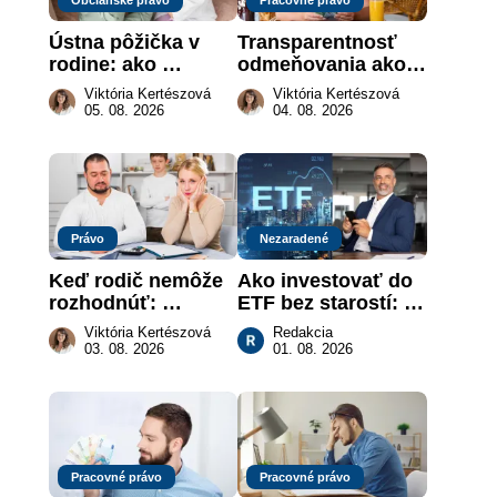
Ústna pôžička v 
Transparentnosť 
rodine: ako 
odmeňovania ako 
vymôcť peniaze, 
právna povinnosť: 
Viktória Kertészová
Viktória Kertészová
keď na papieri nie 
revolúcia na 
05. 08. 2026
04. 08. 2026
je takmer nič
slovenskom trhu 
práce
Právo
Nezaradené
Keď rodič nemôže 
Ako investovať do 
rozhodnúť: 
ETF bez starostí: 
nahradenie prejavu 
Investičné plány, 
Viktória Kertészová
Redakcia
vôle súdom v 
ktoré urobia prácu 
03. 08. 2026
01. 08. 2026
záujme dieťaťa
za vás
Pracovné právo
Pracovné právo