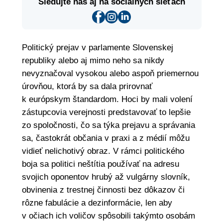
Sledujte nás aj na sociálnych sieťach
Politický prejav v parlamente Slovenskej
republiky alebo aj mimo neho sa nikdy
nevyznačoval vysokou alebo aspoň priemernou
úrovňou, ktorá by sa dala prirovnať
k európskym štandardom. Hoci by mali volení
zástupcovia verejnosti predstavovať to lepšie
zo spoločnosti, čo sa týka prejavu a správania
sa, častokrát občania v praxi a z médií môžu
vidieť nelichotivý obraz. V rámci politického
boja sa politici neštítia používať na adresu
svojich oponentov hrubý až vulgárny slovník,
obvinenia z trestnej činnosti bez dôkazov či
rôzne fabulácie a dezinformácie, len aby
v očiach ich voličov spôsobili takýmto osobám