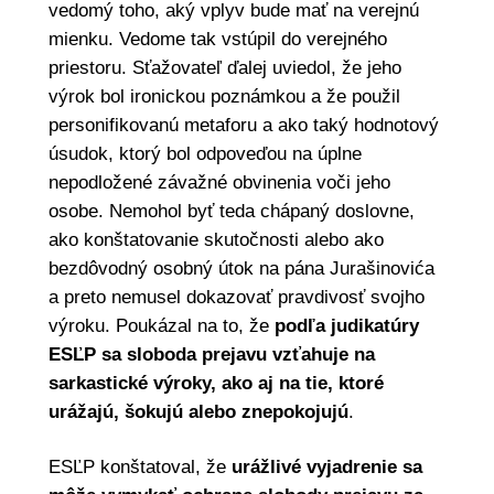
vedomý toho, aký vplyv bude mať na verejnú
mienku. Vedome tak vstúpil do verejného
priestoru. Sťažovateľ ďalej uviedol, že jeho
výrok bol ironickou poznámkou a že použil
personifikovanú metaforu a ako taký hodnotový
úsudok, ktorý bol odpoveďou na úplne
nepodložené závažné obvinenia voči jeho
osobe. Nemohol byť teda chápaný doslovne,
ako konštatovanie skutočnosti alebo ako
bezdôvodný osobný útok na pána Jurašinovića
a preto nemusel dokazovať pravdivosť svojho
výroku. Poukázal na to, že
podľa judikatúry
ESĽP sa sloboda prejavu vzťahuje na
sarkastické výroky, ako aj na tie, ktoré
urážajú, šokujú alebo znepokojujú
.
ESĽP konštatoval, že
urážlivé vyjadrenie sa