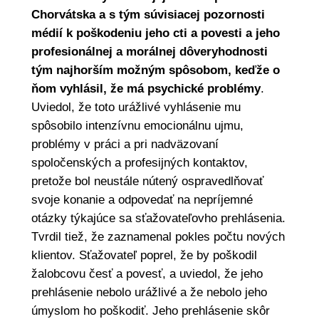
Chorvátska a s tým súvisiacej pozornosti
médií k poškodeniu jeho cti a povesti a jeho
profesionálnej a morálnej dôveryhodnosti
tým najhorším možným spôsobom, keďže o
ňom vyhlásil, že má psychické problémy
.
Uviedol, že toto urážlivé vyhlásenie mu
spôsobilo intenzívnu emocionálnu ujmu,
problémy v práci a pri nadväzovaní
spoločenských a profesijných kontaktov,
pretože bol neustále nútený ospravedlňovať
svoje konanie a odpovedať na nepríjemné
otázky týkajúce sa sťažovateľovho prehlásenia.
Tvrdil tiež, že zaznamenal pokles počtu nových
klientov. Sťažovateľ poprel, že by poškodil
žalobcovu česť a povesť, a uviedol, že jeho
prehlásenie nebolo urážlivé a že nebolo jeho
úmyslom ho poškodiť. Jeho prehlásenie skôr