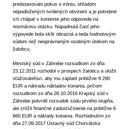
predstavovalo pokus o iróniu, ohľadom
nepodložených tvrdených obvinení a je potrebné
ich chápať v kontexte jeho odpovede na
novinárovu otázku. Napadnutá časť jeho
výpovede bola skôr obrazná a teda hodnotovým
súdom než neoprávneným osobným útokom na
žalobcu.
Mestský súd v Záhrebe rozsudkom zo dňa
23.12.2011 rozhodol v prospech žalobcu a uložil
sťažovateľovi, aby mu zaplatil približne 9 290
EUR a náhradu nákladov konania, pričom
rozsudkom zo dňa 26.10.2016 Krajský súd v
Záhrebe potvrdil rozsudok súdu prvého stupňa,
ale znížil finančné zadosťučinenie na približne 6
660 EUR a náklady konania. Rozhodnutím zo
dňa 27.09.2017 Ústavný súd Chorvátska