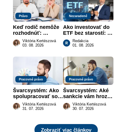
Právo
Nezaradené
Keď rodič nemôže 
Ako investovať do 
rozhodnúť: 
ETF bez starostí: 
nahradenie prejavu 
Investičné plány, 
Viktória Kertészová
Redakcia
vôle súdom v 
ktoré urobia prácu 
03. 08. 2026
01. 08. 2026
záujme dieťaťa
za vás
Pracovné právo
Pracovné právo
Švarcsystém: Ako 
Švarcsystém: Aké 
spolupracovať so 
sankcie vám hrozia 
živnostníkom 
a prečo nestačí 
Viktória Kertészová
Viktória Kertészová
legálne a bez 
zaplatiť pokutu?
31. 07. 2026
30. 07. 2026
rizika?
Zobraziť viac článkov