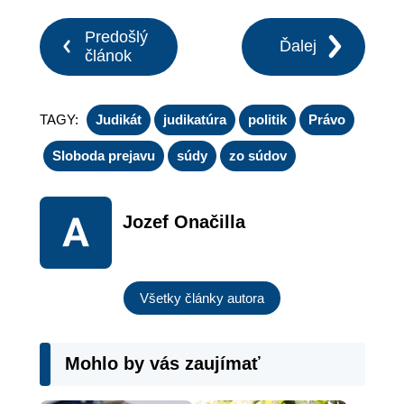
Predošlý
Ďalej
článok
TAGY:
Judikát
judikatúra
politik
Právo
Sloboda prejavu
súdy
zo súdov
Jozef Onačilla
Všetky články autora
Mohlo by vás zaujímať