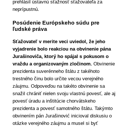
prehlásil ústavnú sťažnosť sťažovateľa za
neprípustnú.
Posúdenie Európskeho súdu pre
ľudské práva
Sťažovateľ v merite veci uviedol, že jeho
vyjadrenie bolo reakciou na obvinenie pána
Jurašinoviča, ktorý ho spájal s pokusom o
vraždu a organizovaným zločinom.
Obvinenie
prezidenta suverénneho štátu z takéhoto
trestného činu bolo určite vecou verejného
záujmu. Odpoveďou na takéto obvinenie sa
snažil chrániť nielen svoju vlastnú povesť, ale aj
povesť úradu a inštitúcie chorvátskeho
prezidenta a povesť samotného štátu. Takýmto
obvinením pán Jurašinović inicioval diskusiu o
otázke verejného záujmu a musel si byť