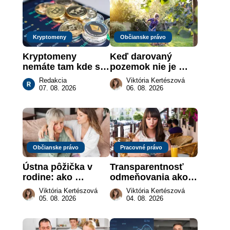
Kryptomeny
Občianske právo
Kryptomeny 
Keď darovaný 
nemáte tam kde si 
pozemok nie je 
myslíte: Viete, kde 
„hotová vec“: kedy 
Redakcia
Viktória Kertészová
sa naozaj 
môže darca žiadať 
07. 08. 2026
06. 08. 2026
nachádzajú?
dar späť
Občianske právo
Pracovné právo
Ústna pôžička v 
Transparentnosť 
rodine: ako 
odmeňovania ako 
vymôcť peniaze, 
právna povinnosť: 
Viktória Kertészová
Viktória Kertészová
keď na papieri nie 
revolúcia na 
05. 08. 2026
04. 08. 2026
je takmer nič
slovenskom trhu 
práce