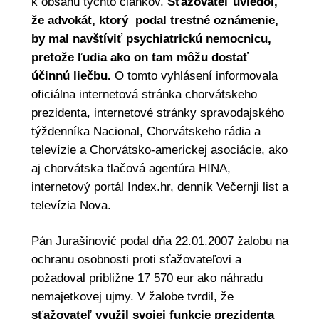
k obsahu týchto článkov.
Sťažovateľ uviedol,
že advokát, ktorý podal trestné oznámenie,
by mal navštíviť psychiatrickú nemocnicu,
pretože ľudia ako on tam môžu dostať
účinnú liečbu.
O tomto vyhlásení informovala
oficiálna internetová stránka chorvátskeho
prezidenta, internetové stránky spravodajského
týždenníka Nacional, Chorvátskeho rádia a
televízie a Chorvátsko-americkej asociácie, ako
aj chorvátska tlačová agentúra HINA,
internetový portál Index.hr, denník Večernji list a
televízia Nova.
Pán Jurašinović podal dňa 22.01.2007 žalobu na
ochranu osobnosti proti sťažovateľovi a
požadoval približne 17 570 eur ako náhradu
nemajetkovej ujmy. V žalobe tvrdil, že
sťažovateľ využil svojej funkcie prezidenta