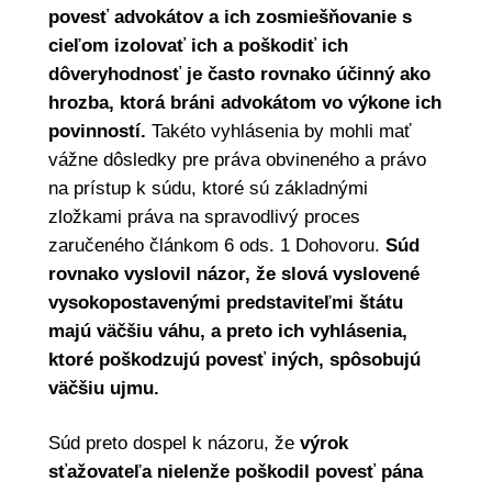
povesť advokátov a ich zosmiešňovanie s
cieľom izolovať ich a poškodiť ich
dôveryhodnosť je často rovnako účinný ako
hrozba, ktorá bráni advokátom vo výkone ich
povinností.
Takéto vyhlásenia by mohli mať
vážne dôsledky pre práva obvineného a právo
na prístup k súdu, ktoré sú základnými
zložkami práva na spravodlivý proces
zaručeného článkom 6 ods. 1 Dohovoru.
Súd
rovnako vyslovil názor, že slová vyslovené
vysokopostavenými predstaviteľmi štátu
majú väčšiu váhu, a preto ich vyhlásenia,
ktoré poškodzujú povesť iných, spôsobujú
väčšiu ujmu.
Súd preto dospel k názoru, že
výrok
sťažovateľa nielenže poškodil povesť pána