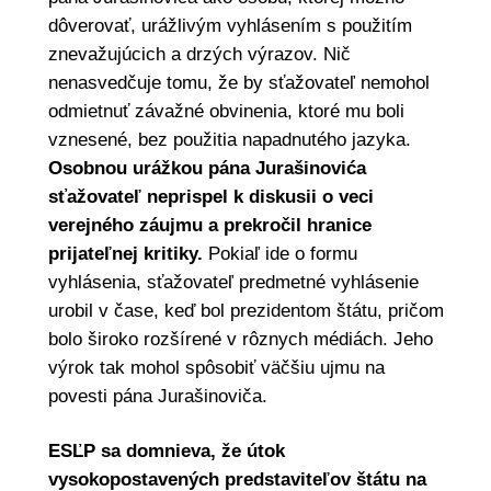
dôverovať, urážlivým vyhlásením s použitím
znevažujúcich a drzých výrazov. Nič
nenasvedčuje tomu, že by sťažovateľ nemohol
odmietnuť závažné obvinenia, ktoré mu boli
vznesené, bez použitia napadnutého jazyka.
Osobnou urážkou pána Jurašinovića
sťažovateľ neprispel k diskusii o veci
verejného záujmu a prekročil hranice
prijateľnej kritiky.
Pokiaľ ide o formu
vyhlásenia, sťažovateľ predmetné vyhlásenie
urobil v čase, keď bol prezidentom štátu, pričom
bolo široko rozšírené v rôznych médiách. Jeho
výrok tak mohol spôsobiť väčšiu ujmu na
povesti pána Jurašinoviča.
ESĽP sa domnieva, že útok
vysokopostavených predstaviteľov štátu na