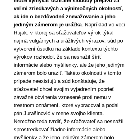
môže vymykať ochrane slobody prejavu za
veľmi zriedkavých a výnimočných okolností,
ak ide o bezdôvodné znevažovanie a jeho
jediným zámerom je urážka
. Napríklad vo veci
Rujak, v ktorej sa sťažovateľov výrok týkal
najmä vulgárnych a urážlivých výrazov, súd po
vytvorení úsudku na základe kontextu týchto
výrokov rozhodol, že sa nesnažil šíriť
informácie alebo myšlienky, ale že jeho jediným
zámerom bolo uraziť. Takéto okolnosti v tomto
prípade neexistujú a súd konštatuje, že
sťažovateľ chcel svojim vyjadrením poprieť
závažné obvinenia vznesené proti nemu v
trestnom oznámení, ktoré vypracoval a podal
pán Jurašinović v mene svojho klienta.
Nemožno teda tvrdiť, že sťažovateľ sa nesnažil
sprostredkovať žiadne informácie alebo
myšlienky a že jeho jediným zámerom bolo