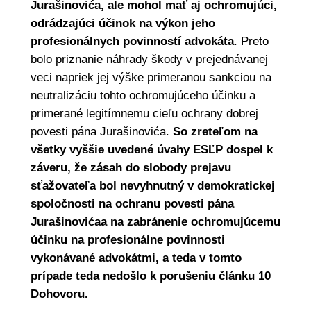
Jurašinovića, ale mohol mať aj ochromujúci,
odrádzajúci účinok na výkon jeho
profesionálnych povinností advokáta
. Preto
bolo priznanie náhrady škody v prejednávanej
veci napriek jej výške primeranou sankciou na
neutralizáciu tohto ochromujúceho účinku a
primerané legitímnemu cieľu ochrany dobrej
povesti pána Jurašinovića.
So zreteľom na
všetky vyššie uvedené úvahy ESĽP dospel k
záveru, že zásah do slobody prejavu
sťažovateľa bol nevyhnutný v demokratickej
spoločnosti na ochranu povesti pána
Jurašinovićaa na zabránenie ochromujúcemu
účinku na profesionálne povinnosti
vykonávané advokátmi, a teda v tomto
prípade teda nedošlo k porušeniu článku 10
Dohovoru.