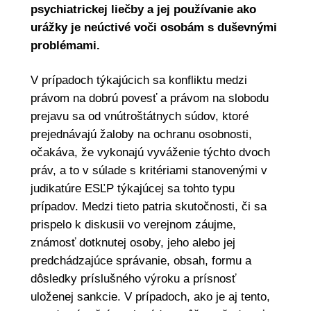
psychiatrickej liečby a jej používanie ako
urážky je neúctivé voči osobám s duševnými
problémami.
V prípadoch týkajúcich sa konfliktu medzi
právom na dobrú povesť a právom na slobodu
prejavu sa od vnútroštátnych súdov, ktoré
prejednávajú žaloby na ochranu osobnosti,
očakáva, že vykonajú vyváženie týchto dvoch
práv, a to v súlade s kritériami stanovenými v
judikatúre ESĽP týkajúcej sa tohto typu
prípadov. Medzi tieto patria skutočnosti, či sa
prispelo k diskusii vo verejnom záujme,
známosť dotknutej osoby, jeho alebo jej
predchádzajúce správanie, obsah, formu a
dôsledky príslušného výroku a prísnosť
uloženej sankcie. V prípadoch, ako je aj tento,