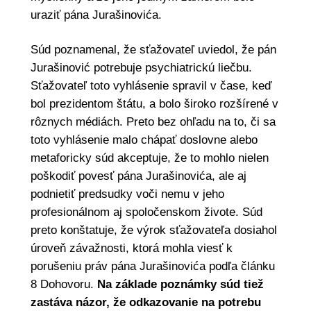
uraziť pána Jurašinovića.
Súd poznamenal, že sťažovateľ uviedol, že pán
Jurašinović potrebuje psychiatrickú liečbu.
Sťažovateľ toto vyhlásenie spravil v čase, keď
bol prezidentom štátu, a bolo široko rozšírené v
rôznych médiách. Preto bez ohľadu na to, či sa
toto vyhlásenie malo chápať doslovne alebo
metaforicky súd akceptuje, že to mohlo nielen
poškodiť povesť pána Jurašinovića, ale aj
podnietiť predsudky voči nemu v jeho
profesionálnom aj spoločenskom živote. Súd
preto konštatuje, že výrok sťažovateľa dosiahol
úroveň závažnosti, ktorá mohla viesť k
porušeniu práv pána Jurašinovića podľa článku
8 Dohovoru.
Na základe poznámky súd tiež
zastáva názor, že odkazovanie na potrebu