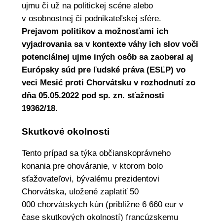
ujmu či už na politickej scéne alebo
v osobnostnej či podnikateľskej sfére.
Prejavom politikov a možnosťami ich
vyjadrovania sa v kontexte váhy ich slov voči
potenciálnej ujme iných osôb sa zaoberal aj
Európsky súd pre ľudské práva (ESĽP) vo
veci Mesić proti Chorvátsku v rozhodnutí zo
dňa 05.05.2022 pod sp. zn. sťažnosti
19362/18.
Skutkové okolnosti
Tento prípad sa týka občianskoprávneho
konania pre ohováranie, v ktorom bolo
sťažovateľovi, bývalému prezidentovi
Chorvátska, uložené zaplatiť 50
000 chorvátskych kún (približne 6 660 eur v
čase skutkových okolností) francúzskemu