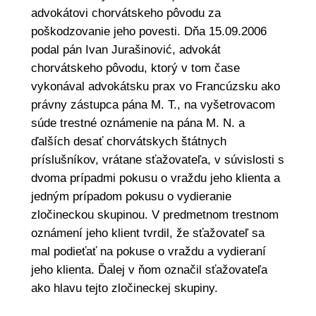
advokátovi chorvátskeho pôvodu za
poškodzovanie jeho povesti. Dňa 15.09.2006
podal pán Ivan Jurašinović, advokát
chorvátskeho pôvodu, ktorý v tom čase
vykonával advokátsku prax vo Francúzsku ako
právny zástupca pána M. T., na vyšetrovacom
súde trestné oznámenie na pána M. N. a
ďalších desať chorvátskych štátnych
príslušníkov, vrátane sťažovateľa, v súvislosti s
dvoma prípadmi pokusu o vraždu jeho klienta a
jedným prípadom pokusu o vydieranie
zločineckou skupinou. V predmetnom trestnom
oznámení jeho klient tvrdil, že sťažovateľ sa
mal podieťať na pokuse o vraždu a vydieraní
jeho klienta. Ďalej v ňom označil sťažovateľa
ako hlavu tejto zločineckej skupiny.