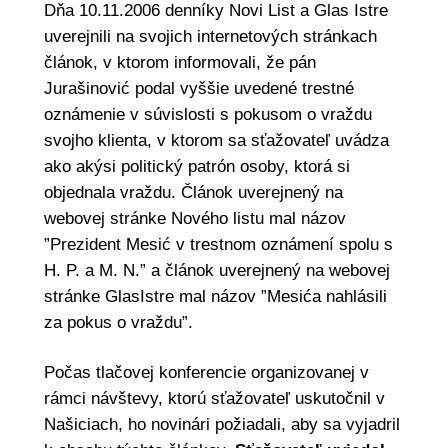
Dňa 10.11.2006 denníky Novi List a Glas Istre
uverejnili na svojich internetových stránkach
článok, v ktorom informovali, že pán
Jurašinović podal vyššie uvedené trestné
oznámenie v súvislosti s pokusom o vraždu
svojho klienta, v ktorom sa sťažovateľ uvádza
ako akýsi politický patrón osoby, ktorá si
objednala vraždu. Článok uverejnený na
webovej stránke Nového listu mal názov
”Prezident Mesić v trestnom oznámení spolu s
H. P. a M. N.” a článok uverejnený na webovej
stránke GlasIstre mal názov ”Mesića nahlásili
za pokus o vraždu”.
Počas tlačovej konferencie organizovanej v
rámci návštevy, ktorú sťažovateľ uskutočnil v
Našiciach, ho novinári požiadali, aby sa vyjadril