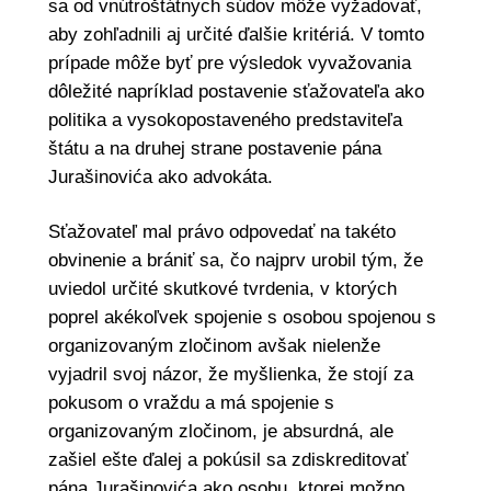
sa od vnútroštátnych súdov môže vyžadovať,
aby zohľadnili aj určité ďalšie kritériá. V tomto
prípade môže byť pre výsledok vyvažovania
dôležité napríklad postavenie sťažovateľa ako
politika a vysokopostaveného predstaviteľa
štátu a na druhej strane postavenie pána
Jurašinovića ako advokáta.
Sťažovateľ mal právo odpovedať na takéto
obvinenie a brániť sa, čo najprv urobil tým, že
uviedol určité skutkové tvrdenia, v ktorých
poprel akékoľvek spojenie s osobou spojenou s
organizovaným zločinom avšak nielenže
vyjadril svoj názor, že myšlienka, že stojí za
pokusom o vraždu a má spojenie s
organizovaným zločinom, je absurdná, ale
zašiel ešte ďalej a pokúsil sa zdiskreditovať
pána Jurašinovića ako osobu, ktorej možno