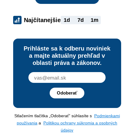
Najčítanejšie
1d
7d
1m
Prihláste sa k odberu noviniek
a majte aktuálny prehľad v
oblasti práva a zákonov.
Odoberať
Stlačením tlačítka „Odoberať“ súhlasíte s
Podmienkami
používania
a
Politikou ochrany súkromia a osobných
údajov