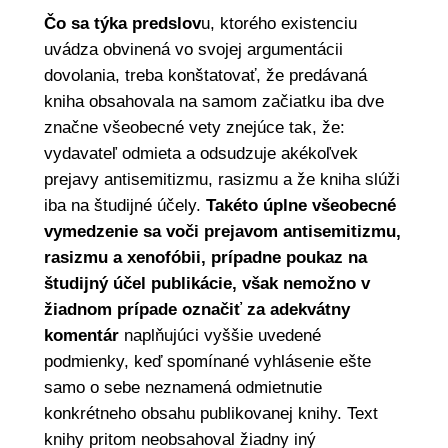
Čo sa týka predslov
u, ktorého existenciu
uvádza obvinená vo svojej argumentácii
dovolania, treba konštatovať, že predávaná
kniha obsahovala na samom začiatku iba dve
značne všeobecné vety znejúce tak, že:
vydavateľ odmieta a odsudzuje akékoľvek
prejavy antisemitizmu, rasizmu a že kniha slúži
iba na študijné účely.
Takéto úplne všeobecné
vymedzenie sa voči prejavom antisemitizmu,
rasizmu a xenofóbii, prípadne poukaz na
študijný účel publikácie, však nemožno v
žiadnom prípade označiť za adekvátny
komentár
naplňujúci vyššie uvedené
podmienky, keď spomínané vyhlásenie ešte
samo o sebe neznamená odmietnutie
konkrétneho obsahu publikovanej knihy. Text
knihy pritom neobsahoval žiadny iný