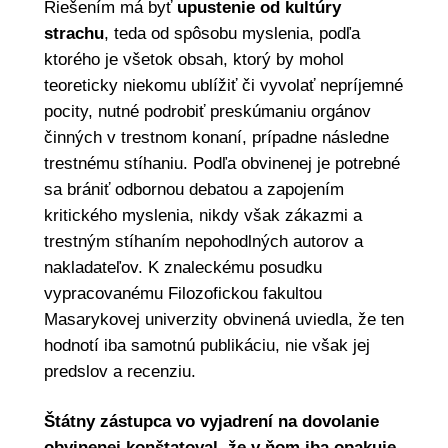
Riešením má byť
upustenie od kultúry
strachu
, teda od spôsobu myslenia, podľa
ktorého je všetok obsah, ktorý by mohol
teoreticky niekomu ublížiť či vyvolať nepríjemné
pocity, nutné podrobiť preskúmaniu orgánov
činných v trestnom konaní, prípadne následne
trestnému stíhaniu. Podľa obvinenej je potrebné
sa brániť odbornou debatou a zapojením
kritického myslenia, nikdy však zákazmi a
trestným stíhaním nepohodlných autorov a
nakladateľov. K znaleckému posudku
vypracovanému Filozofickou fakultou
Masarykovej univerzity obvinená uviedla, že ten
hodnotí iba samotnú publikáciu, nie však jej
predslov a recenziu.
Štátny zástupca vo vyjadrení na dovolanie
obvinenej konštatoval, že v ňom iba opakuje