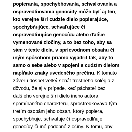
popierania, spochybňovania, schvaľovania a
ospravedlňovania genocídy môže byť aj ten,
kto verejne šíri cudzie dielo popierajúce,
spochybňujúce, schvaľujúce či
ospravedlňujúce genocídu alebo ďalšie
vymenované zločiny, a to bez toho, aby sa
sám v texte diela, v sprievodnom obsahu či
iným spôsobom priamo vyjadril tak, aby to
samo o sebe alebo v spojení s cudzím dielom
napĺňalo znaky uvedeného prečinu
. K tomuto
záveru dospel veľký senát trestného kolégia z
dôvodu, že aj v prípade, keď páchateľ bez
ďalšieho verejne šíri dielo iného autora
spomínaného charakteru, sprostredkováva tým
tretím osobám jeho obsah, ktorý popiera,
spochybňuje, schvaľuje či ospravedlňuje
genocídy či iné podobné zločiny. K tomu, aby