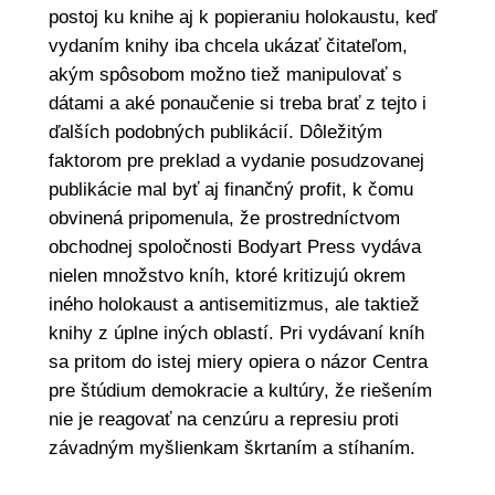
postoj ku knihe aj k popieraniu holokaustu, keď
vydaním knihy iba chcela ukázať čitateľom,
akým spôsobom možno tiež manipulovať s
dátami a aké ponaučenie si treba brať z tejto i
ďalších podobných publikácií. Dôležitým
faktorom pre preklad a vydanie posudzovanej
publikácie mal byť aj finančný profit, k čomu
obvinená pripomenula, že prostredníctvom
obchodnej spoločnosti Bodyart Press vydáva
nielen množstvo kníh, ktoré kritizujú okrem
iného holokaust a antisemitizmus, ale taktiež
knihy z úplne iných oblastí. Pri vydávaní kníh
sa pritom do istej miery opiera o názor Centra
pre štúdium demokracie a kultúry, že riešením
nie je reagovať na cenzúru a represiu proti
závadným myšlienkam škrtaním a stíhaním.