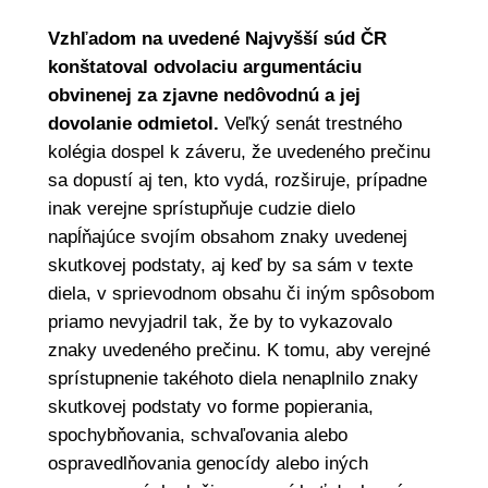
Vzhľadom na uvedené Najvyšší súd ČR
konštatoval odvolaciu argumentáciu
obvinenej za zjavne nedôvodnú a jej
dovolanie odmietol.
Veľký senát trestného
kolégia dospel k záveru, že uvedeného prečinu
sa dopustí aj ten, kto vydá, rozširuje, prípadne
inak verejne sprístupňuje cudzie dielo
napĺňajúce svojím obsahom znaky uvedenej
skutkovej podstaty, aj keď by sa sám v texte
diela, v sprievodnom obsahu či iným spôsobom
priamo nevyjadril tak, že by to vykazovalo
znaky uvedeného prečinu. K tomu, aby verejné
sprístupnenie takéhoto diela nenaplnilo znaky
skutkovej podstaty vo forme popierania,
spochybňovania, schvaľovania alebo
ospravedlňovania genocídy alebo iných