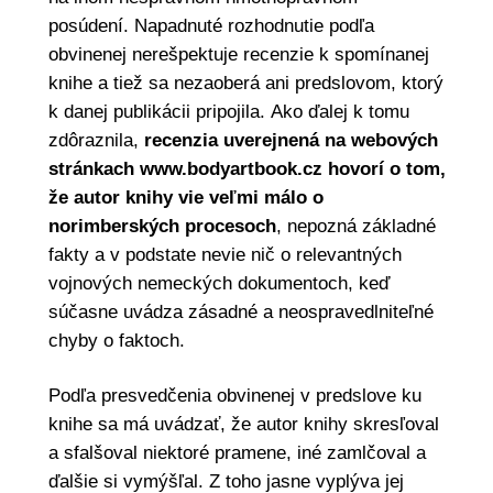
posúdení. Napadnuté rozhodnutie podľa
obvinenej nerešpektuje recenzie k spomínanej
knihe a tiež sa nezaoberá ani predslovom, ktorý
k danej publikácii pripojila. Ako ďalej k tomu
zdôraznila,
recenzia uverejnená na webových
stránkach www.bodyartbook.cz hovorí o tom,
že autor knihy vie veľmi málo o
norimberských procesoch
, nepozná základné
fakty a v podstate nevie nič o relevantných
vojnových nemeckých dokumentoch, keď
súčasne uvádza zásadné a neospravedlniteľné
chyby o faktoch.
Podľa presvedčenia obvinenej v predslove ku
knihe sa má uvádzať, že autor knihy skresľoval
a sfalšoval niektoré pramene, iné zamlčoval a
ďalšie si vymýšľal. Z toho jasne vyplýva jej