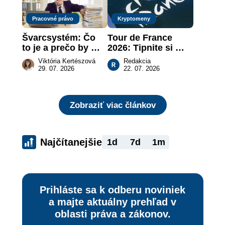
Pracovné právo
Kryptomeny
Švarcsystém: Čo 
Tour de France 
to je a prečo by 
2026: Tipnite si 
vás to malo 
pódium etapy a 
Viktória Kertészová
Redakcia
zaujímať
získajte podiel z 2 
29. 07. 2026
22. 07. 2026
000 €
Zobraziť viac článkov
Najčítanejšie
1d
7d
1m
Prihláste sa k odberu noviniek
a majte aktuálny prehľad v
oblasti práva a zákonov.