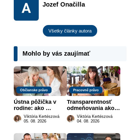
Jozef Onačilla
Všetky články autora
Mohlo by vás zaujímať
Občianske právo
Pracovné právo
Ústna pôžička v 
Transparentnosť 
rodine: ako 
odmeňovania ako 
vymôcť peniaze, 
právna povinnosť: 
Viktória Kertészová
Viktória Kertészová
keď na papieri nie 
revolúcia na 
05. 08. 2026
04. 08. 2026
je takmer nič
slovenskom trhu 
práce