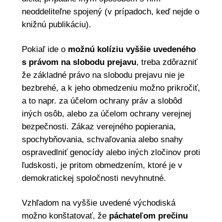
neoddeliteľne spojený (v prípadoch, keď nejde o
knižnú publikáciu).
Pokiaľ ide o
možnú kolíziu vyššie uvedeného
s právom na slobodu prejavu
, treba zdôrazniť
že základné právo na slobodu prejavu nie je
bezbrehé, a k jeho obmedzeniu možno prikročiť,
a to napr. za účelom ochrany práv a slobôd
iných osôb, alebo za účelom ochrany verejnej
bezpečnosti. Zákaz verejného popierania,
spochybňovania, schvaľovania alebo snahy
ospravedlniť genocídy alebo iných zločinov proti
ľudskosti, je pritom obmedzením, ktoré je v
demokratickej spoločnosti nevyhnutné.
Vzhľadom na vyššie uvedené východiská
možno konštatovať, že
páchateľom prečinu