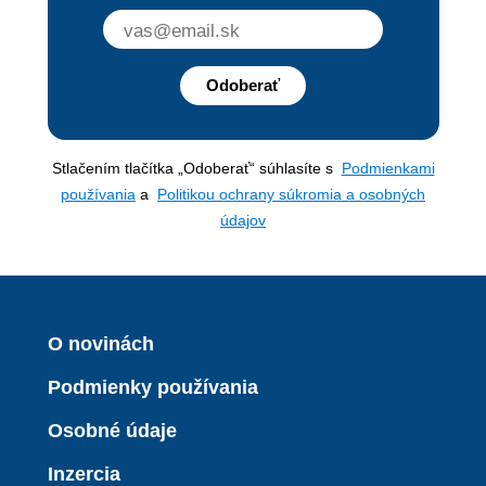
Odoberať
Stlačením tlačítka „Odoberať“ súhlasíte s
Podmienkami
používania
a
Politikou ochrany súkromia a osobných
údajov
O novinách
Podmienky používania
Osobné údaje
Inzercia