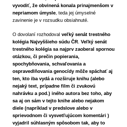
vyvodiť, že obvinená konala prinajmenšom v
nepriamom úmysle
, teda jej úmyselné
zavinenie je v rozsudku obsiahnuté.
O dovolaní rozhodoval
veľký senát trestného
kolégia Najvyššieho súdu ČR
.
Veľký senát
trestného kolégia sa najprv zaoberal spornou
otázkou, či prečin popierania,
spochybňovania, schvaľovania a
ospravedlňovania genocídy môže spáchať aj
ten, kto iba vydá a rozširuje knihu (alebo
nejaký text, prípadne film či zvukovú
nahrávku a pod.) iného autora bez toho, aby
sa aj on sám v tejto knihe alebo nejakom
diele (napríklad v predslove alebo v
sprievodnom či vysvetľujúcom komentári )
vyjadril súhlasným spôsobom tak, aby to