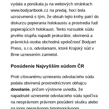
vydala a ponúkala ju na webových stránkach
www.bodyartbook.cz na predaj, hoci bola
uzrozumená s tým, že obsah tejto knihy patrí do
diskurzu popierania holokaustu a prostredia ľudí
popierajúcich holokaust. Tento rozsudok súdu
prvého stupňa napadli prokurátor, obvinená a
právnická osoba obchodná spoločnosť Bodyart
Press, s.r.o, odvolaniami, ktoré Krajský súd v
Brne uznesením zamietol.
Posúdenie Najvyšším súdom ČR
Proti citovanému uzneseniu odvolacieho súdu
podala obvinená prostredníctvom obhajcu
dovolanie
, pričom výslovne uviedla, že
napadnuté uznesenie odvolacieho súdu spočíva
na nesprávnom právnom posúdení skutku alebo
na inom nesprávnom hmotnoprávnom