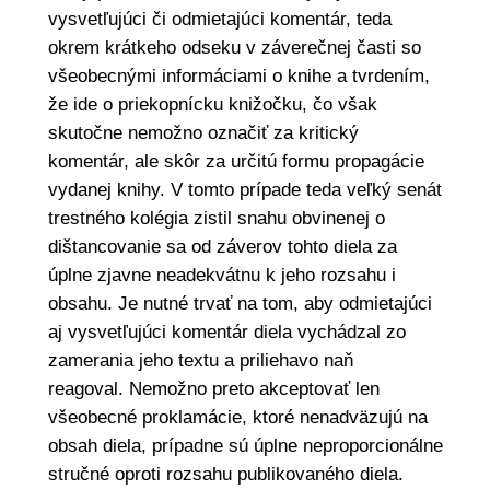
vysvetľujúci či odmietajúci komentár, teda
okrem krátkeho odseku v záverečnej časti so
všeobecnými informáciami o knihe a tvrdením,
že ide o priekopnícku knižočku, čo však
skutočne nemožno označiť za kritický
komentár, ale skôr za určitú formu propagácie
vydanej knihy. V tomto prípade teda veľký senát
trestného kolégia zistil snahu obvinenej o
dištancovanie sa od záverov tohto diela za
úplne zjavne neadekvátnu k jeho rozsahu i
obsahu. Je nutné trvať na tom, aby odmietajúci
aj vysvetľujúci komentár diela vychádzal zo
zamerania jeho textu a priliehavo naň
reagoval. Nemožno preto akceptovať len
všeobecné proklamácie, ktoré nenadväzujú na
obsah diela, prípadne sú úplne neproporcionálne
stručné oproti rozsahu publikovaného diela.