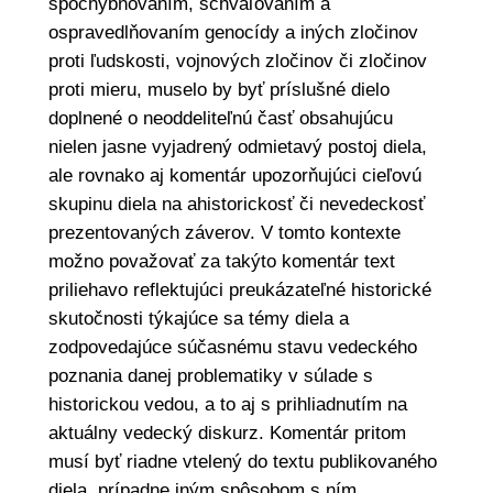
spochybňovaním, schvaľovaním a
ospravedlňovaním genocídy a iných zločinov
proti ľudskosti, vojnových zločinov či zločinov
proti mieru, muselo by byť príslušné dielo
doplnené o neoddeliteľnú časť obsahujúcu
nielen jasne vyjadrený odmietavý postoj diela,
ale rovnako aj komentár upozorňujúci cieľovú
skupinu diela na ahistorickosť či nevedeckosť
prezentovaných záverov. V tomto kontexte
možno považovať za takýto komentár text
priliehavo reflektujúci preukázateľné historické
skutočnosti týkajúce sa témy diela a
zodpovedajúce súčasnému stavu vedeckého
poznania danej problematiky v súlade s
historickou vedou, a to aj s prihliadnutím na
aktuálny vedecký diskurz. Komentár pritom
musí byť riadne vtelený do textu publikovaného
diela, prípadne iným spôsobom s ním