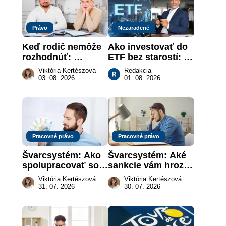
Právo
Nezaradené
Keď rodič nemôže 
Ako investovať do 
rozhodnúť: 
ETF bez starostí: 
nahradenie prejavu 
Investičné plány, 
Viktória Kertészová
Redakcia
vôle súdom v 
ktoré urobia prácu 
03. 08. 2026
01. 08. 2026
záujme dieťaťa
za vás
Pracovné právo
Pracovné právo
Švarcsystém: Ako 
Švarcsystém: Aké 
spolupracovať so 
sankcie vám hrozia 
živnostníkom 
a prečo nestačí 
Viktória Kertészová
Viktória Kertészová
legálne a bez 
zaplatiť pokutu?
31. 07. 2026
30. 07. 2026
rizika?