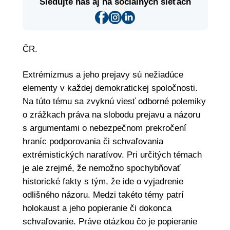
Sledujte nás aj na sociálnych sieťach
ČR.
Extrémizmus a jeho prejavy sú nežiadúce
elementy v každej demokratickej spoločnosti.
Na túto tému sa zvyknú viesť odborné polemiky
o zrážkach práva na slobodu prejavu a názoru
s argumentami o nebezpečnom prekročení
hraníc podporovania či schvaľovania
extrémistických naratívov. Pri určitých témach
je ale zrejmé, že nemožno spochybňovať
historické fakty s tým, že ide o vyjadrenie
odlišného názoru. Medzi takéto témy patrí
holokaust a jeho popieranie či dokonca
schvaľovanie. Práve otázkou čo je popieranie