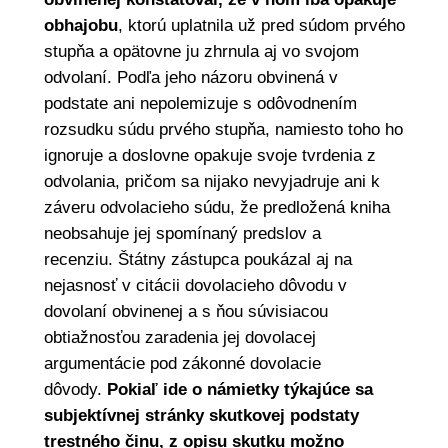
obhajobu
, ktorú uplatnila už pred súdom prvého
stupňa a opätovne ju zhrnula aj vo svojom
odvolaní. Podľa jeho názoru obvinená v
podstate ani nepolemizuje s odôvodnením
rozsudku súdu prvého stupňa, namiesto toho ho
ignoruje a doslovne opakuje svoje tvrdenia z
odvolania, pričom sa nijako nevyjadruje ani k
záveru odvolacieho súdu, že predložená kniha
neobsahuje jej spomínaný predslov a
recenziu. Štátny zástupca poukázal aj na
nejasnosť v citácii dovolacieho dôvodu v
dovolaní obvinenej a s ňou súvisiacou
obtiažnosťou zaradenia jej dovolacej
argumentácie pod zákonné dovolacie
dôvody.
Pokiaľ ide o námietky týkajúce sa
subjektívnej stránky skutkovej podstaty
trestného činu, z opisu skutku možno