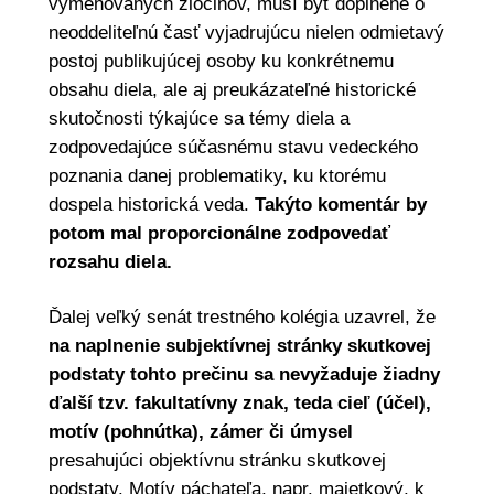
vymenovaných zločinov, musí byť doplnené o
neoddeliteľnú časť vyjadrujúcu nielen odmietavý
postoj publikujúcej osoby ku konkrétnemu
obsahu diela, ale aj preukázateľné historické
skutočnosti týkajúce sa témy diela a
zodpovedajúce súčasnému stavu vedeckého
poznania danej problematiky, ku ktorému
dospela historická veda.
Takýto komentár by
potom mal proporcionálne zodpovedať
rozsahu diela.
Ďalej veľký senát trestného kolégia uzavrel, že
na naplnenie subjektívnej stránky skutkovej
podstaty tohto prečinu sa nevyžaduje žiadny
ďalší tzv. fakultatívny znak, teda cieľ (účel),
motív (pohnútka), zámer či úmysel
presahujúci objektívnu stránku skutkovej
podstaty. Motív páchateľa, napr. majetkový, k