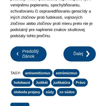
verejnému popieraniu, spochybňovaniu,
schvaľovaniu či ospravedlňovaniu genocídy a
iných zločinov proti ľudskosti, vojnových
zločinov alebo zločinov proti mieru preto nie je
podstatný pre naplnenie znakov skutkovej
podstaty tohto prečinu.
Predošlý
Ďalej
článok
TAGY:
antisemitizmus
extrémizmus
holokaust
Judikát
judikatúra
Právo
sloboda prejavy
súdy
zo súdov