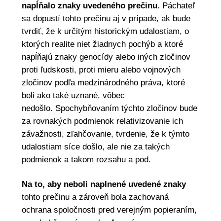
napĺňalo znaky uvedeného prečinu.
Páchateľ
sa dopustí tohto prečinu aj v prípade, ak bude
tvrdiť, že k určitým historickým udalostiam, o
ktorých realite niet žiadnych pochýb a ktoré
napĺňajú znaky genocídy alebo iných zločinov
proti ľudskosti, proti mieru alebo vojnových
zločinov podľa medzinárodného práva, ktoré
boli ako také uznané, vôbec
nedošlo. Spochybňovaním týchto zločinov bude
za rovnakých podmienok relativizovanie ich
závažnosti, zľahčovanie, tvrdenie, že k týmto
udalostiam síce došlo, ale nie za takých
podmienok a takom rozsahu a pod.
Na to, aby neboli naplnené uvedené znaky
tohto prečinu a zároveň bola zachovaná
ochrana spoločnosti pred verejným popieraním,