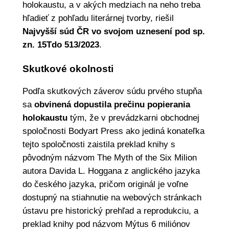
holokaustu, a v akých medziach na neho treba
hľadieť z pohľadu literárnej tvorby, riešil
Najvyšší súd ČR vo svojom uznesení pod sp.
zn. 15Tdo 513/2023
.
Skutkové okolnosti
Podľa skutkových záverov súdu prvého stupňa
sa
obvinená dopustila prečinu popierania
holokaustu
tým, že v prevádzkarni obchodnej
spoločnosti Bodyart Press ako jediná konateľka
tejto spoločnosti zaistila preklad knihy s
pôvodným názvom The Myth of the Six Milion
autora Davida L. Hoggana z anglického jazyka
do českého jazyka, pričom originál je voľne
dostupný na stiahnutie na webových stránkach
ústavu pre historický prehľad a reprodukciu, a
preklad knihy pod názvom Mýtus 6 miliónov