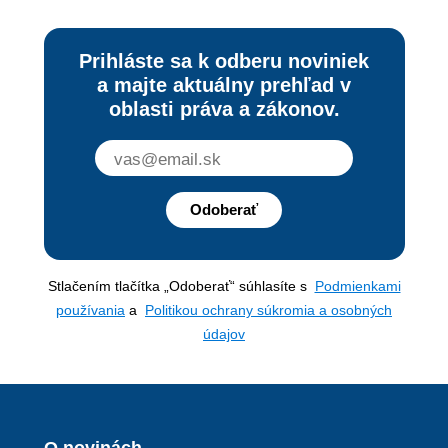
Prihláste sa k odberu noviniek
a majte aktuálny prehľad v
oblasti práva a zákonov.
Odoberať
Stlačením tlačítka „Odoberať“ súhlasíte s
Podmienkami
používania
a
Politikou ochrany súkromia a osobných
údajov
O novinách