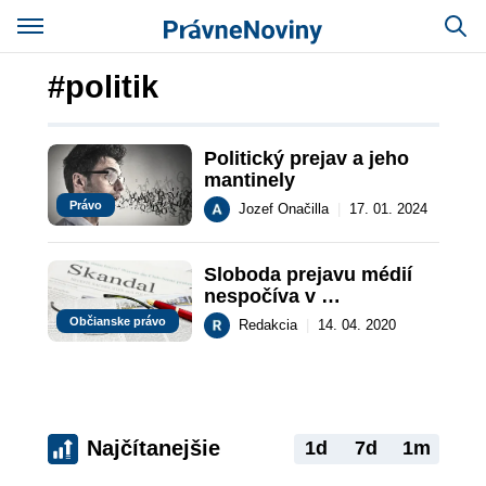
#politik
Politický prejav a jeho 
mantinely
Právo
Jozef Onačilla
|
17. 01. 2024
Sloboda prejavu médií 
nespočíva v 
zosmiešňovaní verejne 
Občianske právo
Redakcia
|
14. 04. 2020
známych osôb
Najčítanejšie
1d
7d
1m