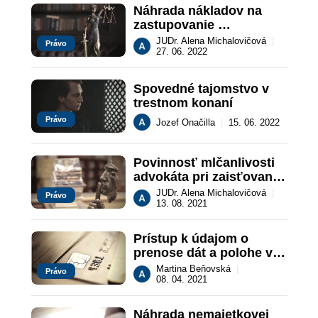
Náhrada nákladov na 
zastupovanie 
advokátom v trestnom 
JUDr. Alena Michalovičová
|
Právo
konaní
27. 06. 2022
Spovedné tajomstvo v 
trestnom konaní
Právo
Jozef Onačilla
|
15. 06. 2022
Povinnosť mlčanlivosti 
advokáta pri zaisťovaní 
listín
JUDr. Alena Michalovičová
|
Právo
13. 08. 2021
Prístup k údajom o 
prenose dát a polohe v 
trestnom konaní
Martina Beňovská
|
Právo
08. 04. 2021
Náhrada nemajetkovej 