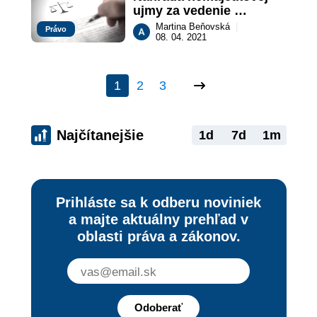
ujmy za vedenie 
trestného stíhania
Martina Beňovská
|
Právo
08. 04. 2021
1
2
3
Najčítanejšie
1d
7d
1m
Prihláste sa k odberu noviniek
a majte aktuálny prehľad v
oblasti práva a zákonov.
Odoberať