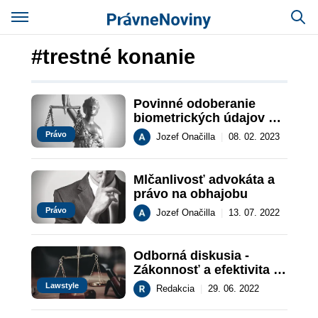
#trestné konanie
Povinné odoberanie 
biometrických údajov v 
trestnom konaní
Právo
Jozef Onačilla
|
08. 02. 2023
Mlčanlivosť advokáta a 
právo na obhajobu
Právo
Jozef Onačilla
|
13. 07. 2022
Odborná diskusia - 
Zákonnosť a efektivita 
trestného konania
Lawstyle
Redakcia
|
29. 06. 2022