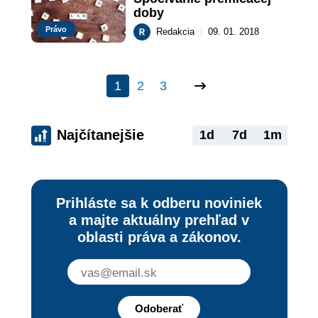
doby
Právo
Redakcia
|
09. 01. 2018
1
2
3
Najčítanejšie
1d
7d
1m
Prihláste sa k odberu noviniek
a majte aktuálny prehľad v
oblasti práva a zákonov.
Odoberať