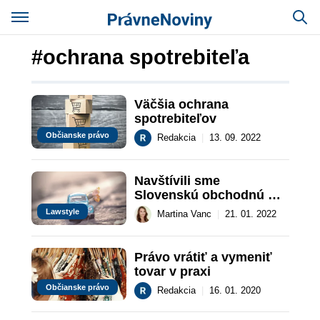
#ochrana spotrebiteľa
Väčšia ochrana 
spotrebiteľov
Občianske právo
Redakcia
|
13. 09. 2022
Navštívili sme 
Slovenskú obchodnú 
inšpekciu
Lawstyle
Martina Vanc
|
21. 01. 2022
Právo vrátiť a vymeniť 
tovar v praxi
Občianske právo
Redakcia
|
16. 01. 2020