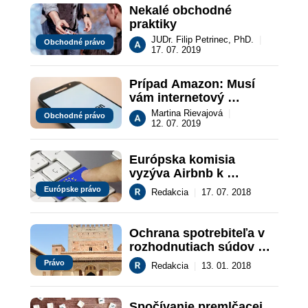
Nekalé obchodné 
praktiky
JUDr. Filip Petrinec, PhD.
|
Obchodné právo
17. 07. 2019
Prípad Amazon: Musí 
vám internetový 
predajca poskytnúť 
Martina Rievajová
|
Obchodné právo
telefónne číslo?
12. 07. 2019
Európska komisia 
vyzýva Airbnb k 
dodržiavanie 
Európske právo
Redakcia
|
17. 07. 2018
spotrebiteľských 
predpisov
Ochrana spotrebiteľa v 
rozhodnutiach súdov 
členských štátov EÚ
Právo
Redakcia
|
13. 01. 2018
Spočívanie premlčacej 