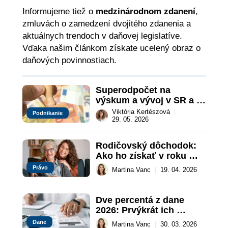
Informujeme tiež o
medzinárodnom zdanení
,
zmluvách o zamedzení dvojitého zdanenia a
aktuálnych trendoch v daňovej legislatíve.
Vďaka našim článkom získate ucelený obraz o
daňových povinnostiach.
Superodpočet na 
výskum a vývoj v SR a 
ČR po novele 2026
Viktória Kertészová
|
Podnikanie
29. 05. 2026
Rodičovský dôchodok: 
Ako ho získať v roku 
2026
Právo
Martina Vanc
|
19. 04. 2026
Dve percentá z dane 
2026: Prvýkrát ich 
môžete poslať aj 
Dane
Martina Vanc
|
30. 03. 2026