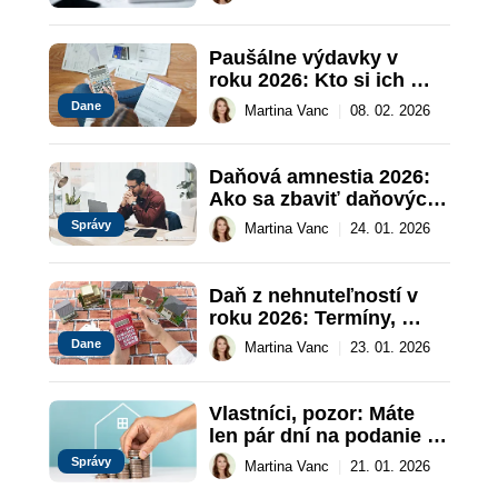
rodičom
Paušálne výdavky v 
roku 2026: Kto si ich 
(ne)môže uplatniť
Dane
Martina Vanc
|
08. 02. 2026
Daňová amnestia 2026: 
Ako sa zbaviť daňových 
dlhov bez pokút a úrokov
Správy
Martina Vanc
|
24. 01. 2026
Daň z nehnuteľností v 
roku 2026: Termíny, 
sadzby a oslobodenia
Dane
Martina Vanc
|
23. 01. 2026
Vlastníci, pozor: Máte 
len pár dní na podanie 
priznania k dani z 
Správy
Martina Vanc
|
21. 01. 2026
nehnuteľností