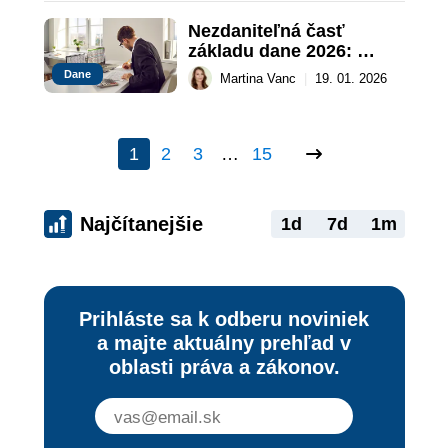
Nezdaniteľná časť 
základu dane 2026: 
Výška, výpočet a 
Dane
Martina Vanc
|
19. 01. 2026
podmienky
1
2
3
…
15
Najčítanejšie
1d
7d
1m
Prihláste sa k odberu noviniek
a majte aktuálny prehľad v
oblasti práva a zákonov.