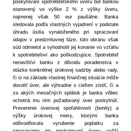
poskytovaní spotrebiteľského úveru bol bankou
stanovený vo výške 2 % z výšky úveru,
najmenej však 50 eur paušálne. Banka
sledovala podľa vlastných vyjadrení v podstate
úhradu úsilia vynaloženého pri spracovaní
údajov v predzmluvnej fáze, túto obranu však
súd odmietol a vyhodnotil jej konanie vo vzťahu
k spotrebiteľovi ako poškodzujúce. Spotrebiteľ
nenavštívi banku z dôvodu poradenstva v
otázke konkrétnej úrokovej sadzby alebo rady,
či si na základe vlastnej finančnej situácie môže
dovoliť úver, ale výhradne s cieľom zistiť, či a
za akých mesačných splátok je banka vôbec
ochotná mu ním požadovaný úver poskytnúť.
Preverenie úverovej spoľahlivosti (bonity) a
výšky úrokovej miery, ktorými banka
odôvodňovala vyrubenie poplatku za
spracovanie pri poskytovaní úveru vyšší