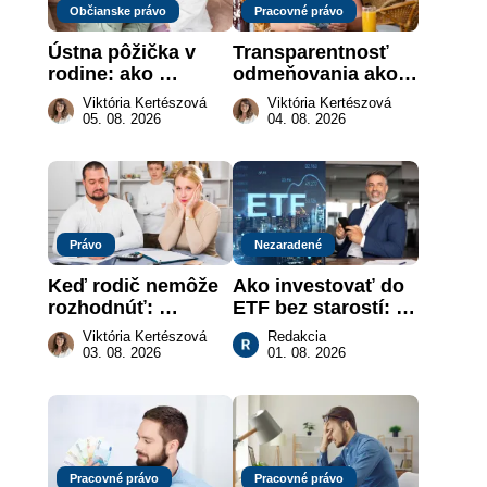
Občianske právo
Pracovné právo
Ústna pôžička v 
Transparentnosť 
rodine: ako 
odmeňovania ako 
vymôcť peniaze, 
právna povinnosť: 
Viktória Kertészová
Viktória Kertészová
keď na papieri nie 
revolúcia na 
05. 08. 2026
04. 08. 2026
je takmer nič
slovenskom trhu 
práce
Právo
Nezaradené
Keď rodič nemôže 
Ako investovať do 
rozhodnúť: 
ETF bez starostí: 
nahradenie prejavu 
Investičné plány, 
Viktória Kertészová
Redakcia
vôle súdom v 
ktoré urobia prácu 
03. 08. 2026
01. 08. 2026
záujme dieťaťa
za vás
Pracovné právo
Pracovné právo