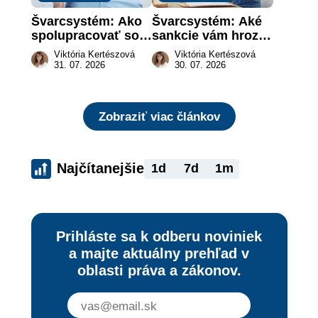
Švarcsystém: Ako 
Švarcsystém: Aké 
spolupracovať so 
sankcie vám hrozia 
živnostníkom 
a prečo nestačí 
Viktória Kertészová
Viktória Kertészová
legálne a bez 
zaplatiť pokutu?
31. 07. 2026
30. 07. 2026
rizika?
Zobraziť viac článkov
Najčítanejšie
1d
7d
1m
Prihláste sa k odberu noviniek
a majte aktuálny prehľad v
oblasti práva a zákonov.