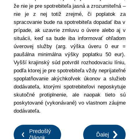
že nie je pre spotrebiteľa jasná a zrozumiteľná –
nie je z nej totiž zrejmé, či poplatok za
spracovanie bude na spotrebiteľa dopadať iba v
prípade, ak uzavrie zmluvu o úvere alebo aj v
situácii, keď sa bude iba informovať ohľadom
úverovej služby (arg. výška úveru 0 eur =
paušálna minimálna výšky poplatku 50 eur).
Vyšší krajinský súd potvrdil rozhodovaciu líniu,
podľa ktorej je pre spotrebiteľa vždy neprijateľné
spoplatňovanie akýchkoľvek úkonov a služieb
dodávateľa, ktorými spotrebiteľovi neposkytuje
skutočné protiplnenie, ale naopak tieto sú
poskytované (vykonávané) vo vlastnom záujme
dodávateľa.
Predošlý
Ďalej
článok