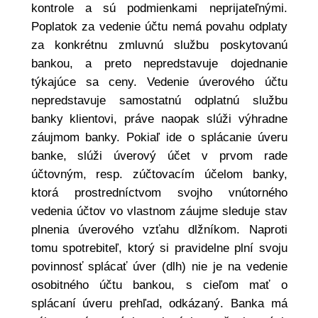
kontrole a sú podmienkami neprijateľnými.
Poplatok za vedenie účtu nemá povahu odplaty
za konkrétnu zmluvnú službu poskytovanú
bankou, a preto nepredstavuje dojednanie
týkajúce sa ceny. Vedenie úverového účtu
nepredstavuje samostatnú odplatnú službu
banky klientovi, práve naopak slúži výhradne
záujmom banky. Pokiaľ ide o splácanie úveru
banke, slúži úverový účet v prvom rade
účtovným, resp. zúčtovacím účelom banky,
ktorá prostredníctvom svojho vnútorného
vedenia účtov vo vlastnom záujme sleduje stav
plnenia úverového vzťahu dlžníkom. Naproti
tomu spotrebiteľ, ktorý si pravidelne plní svoju
povinnosť splácať úver (dlh) nie je na vedenie
osobitného účtu bankou, s cieľom mať o
splácaní úveru prehľad, odkázaný. Banka má