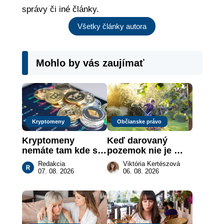
správy či iné články.
Všetky články autora
Mohlo by vás zaujímať
Kryptomeny
Občianske právo
Kryptomeny 
Keď darovaný 
nemáte tam kde si 
pozemok nie je 
myslíte: Viete, kde 
„hotová vec“: kedy 
Redakcia
Viktória Kertészová
sa naozaj 
môže darca žiadať 
07. 08. 2026
06. 08. 2026
nachádzajú?
dar späť