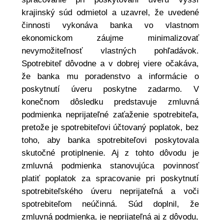
krajinský súd odmietol a uzavrel, že uvedené
činnosti vykonáva banka vo vlastnom
ekonomickom záujme minimalizovať
nevymožiteľnosť vlastných pohľadávok.
Spotrebiteľ dôvodne a v dobrej viere očakáva,
že banka mu poradenstvo a informácie o
poskytnutí úveru poskytne zadarmo. V
konečnom dôsledku predstavuje zmluvná
podmienka neprijateľné zaťaženie spotrebiteľa,
pretože je spotrebiteľovi účtovaný poplatok, bez
toho, aby banka spotrebiteľovi poskytovala
skutočné protiplnenie. Aj z tohto dôvodu je
zmluvná podmienka stanovujúca povinnosť
platiť poplatok za spracovanie pri poskytnutí
spotrebiteľského úveru neprijateľná a voči
spotrebiteľom neúčinná. Súd doplnil, že
zmluvná podmienka, je neprijateľná aj z dôvodu,