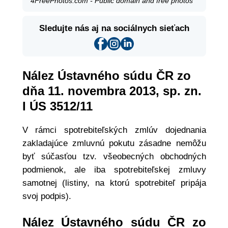
4FreePhotos.com - Public domain and free photos
Sledujte nás aj na sociálnych sieťach
Nález Ústavného súdu ČR zo
dňa 11. novembra 2013, sp. zn.
I ÚS 3512/11
V rámci spotrebiteľských zmlúv dojednania
zakladajúce zmluvnú pokutu zásadne nemôžu
byť súčasťou tzv. všeobecných obchodných
podmienok, ale iba spotrebiteľskej zmluvy
samotnej (listiny, na ktorú spotrebiteľ pripája
svoj podpis).
Nález Ústavného súdu ČR zo