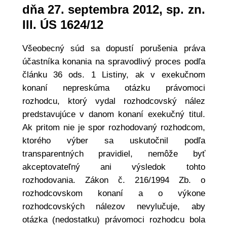
dňa 27. septembra 2012, sp. zn.
III. ÚS 1624/12
Všeobecný súd sa dopustí porušenia práva
účastníka konania na spravodlivý proces podľa
článku 36 ods. 1 Listiny, ak v exekučnom
konaní nepreskúma otázku právomoci
rozhodcu, ktorý vydal rozhodcovský nález
predstavujúce v danom konaní exekučný titul.
Ak pritom nie je spor rozhodovaný rozhodcom,
ktorého výber sa uskutočnil podľa
transparentných pravidiel, nemôže byť
akceptovateľný ani výsledok tohto
rozhodovania. Zákon č. 216/1994 Zb. o
rozhodcovskom konaní a o výkone
rozhodcovských nálezov nevylučuje, aby
otázka (nedostatku) právomoci rozhodcu bola