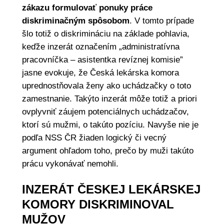
zákazu formulovať ponuky práce
diskriminačným spôsobom
. V tomto prípade
šlo totiž o diskrimináciu na základe pohlavia,
keďže inzerát označením „administratívna
pracovníčka – asistentka revíznej komisie”
jasne evokuje, že Česká lekárska komora
uprednostňovala ženy ako uchádzačky o toto
zamestnanie. Takýto inzerát môže totiž a priori
ovplyvniť záujem potenciálnych uchádzačov,
ktorí sú mužmi, o takúto pozíciu. Navyše nie je
podľa NSS ČR žiaden logický či vecný
argument ohľadom toho, prečo by muži takúto
prácu vykonávať nemohli.
INZERÁT ČESKEJ LEKÁRSKEJ
KOMORY DISKRIMINOVAL
MUŽOV