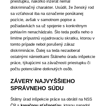
priestupku, nakoľko inzerát nemal
diskriminačný charakter. Usúdil, že ženský rod
sa vzťahoval iba na označenie ponúkanej
pozície, avšak v samotnom popise a
požiadavkách sa už spojenie s konkrétnym
pohlavím nenachádzalo. Šlo teda podľa neho o
limitne prípustnú vyjadrovaciu skratku, ktorou v
tomto prípade nebol porušený zákaz
diskriminácie. Ďalej sa teda nezaoberal
ostatnými námietkami Štátneho úradu inšpekcie
práce, týkajúcimi sa závažnosti priestupku či
počtu potenciálne dotknutých osôb.
ZÁVERY NAJVYŠŠIEHO
SPRÁVNEHO SÚDU
Štátny úrad inšpekcie práce sa obrátil na NSS
ČR s
kasačnou sťažnosťou
, ktorou napadol