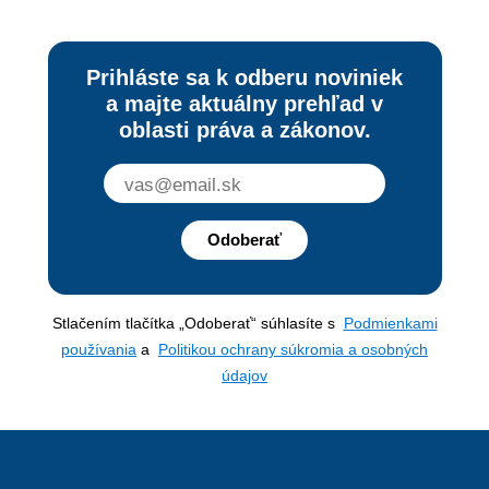
Prihláste sa k odberu noviniek
a majte aktuálny prehľad v
oblasti práva a zákonov.
Odoberať
Stlačením tlačítka „Odoberať“ súhlasíte s
Podmienkami
používania
a
Politikou ochrany súkromia a osobných
údajov