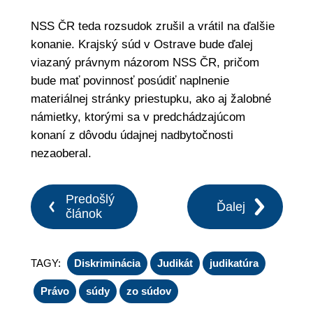
NSS ČR teda rozsudok zrušil a vrátil na ďalšie
konanie. Krajský súd v Ostrave bude ďalej
viazaný právnym názorom NSS ČR, pričom
bude mať povinnosť posúdiť naplnenie
materiálnej stránky priestupku, ako aj žalobné
námietky, ktorými sa v predchádzajúcom
konaní z dôvodu údajnej nadbytočnosti
nezaoberal.
Predošlý
Ďalej
článok
TAGY:
Diskriminácia
Judikát
judikatúra
Právo
súdy
zo súdov