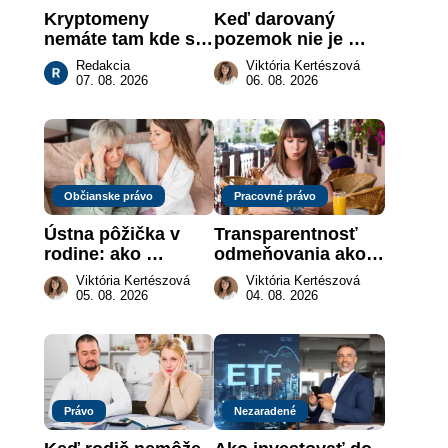
Kryptomeny 
Keď darovaný 
nemáte tam kde si 
pozemok nie je 
myslíte: Viete, kde 
„hotová vec“: kedy 
Redakcia
Viktória Kertészová
sa naozaj 
môže darca žiadať 
07. 08. 2026
06. 08. 2026
nachádzajú?
dar späť
Občianske právo
Pracovné právo
Ústna pôžička v 
Transparentnosť 
rodine: ako 
odmeňovania ako 
vymôcť peniaze, 
právna povinnosť: 
Viktória Kertészová
Viktória Kertészová
keď na papieri nie 
revolúcia na 
05. 08. 2026
04. 08. 2026
je takmer nič
slovenskom trhu 
práce
Právo
Nezaradené