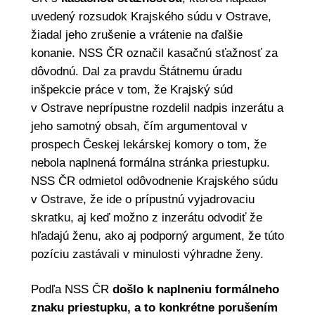
uvedený rozsudok Krajského súdu v Ostrave,
žiadal jeho zrušenie a vrátenie na ďalšie
konanie. NSS ČR označil kasačnú sťažnosť za
dôvodnú. Dal za pravdu Štátnemu úradu
inšpekcie práce v tom, že Krajský súd
v Ostrave neprípustne rozdelil nadpis inzerátu a
jeho samotný obsah, čím argumentoval v
prospech Českej lekárskej komory o tom, že
nebola naplnená formálna stránka priestupku.
NSS ČR odmietol odôvodnenie Krajského súdu
v Ostrave, že ide o prípustnú vyjadrovaciu
skratku, aj keď možno z inzerátu odvodiť že
hľadajú ženu, ako aj podporný argument, že túto
pozíciu zastávali v minulosti výhradne ženy.
Podľa NSS ČR
došlo k naplneniu formálneho
znaku priestupku, a to konkrétne porušením