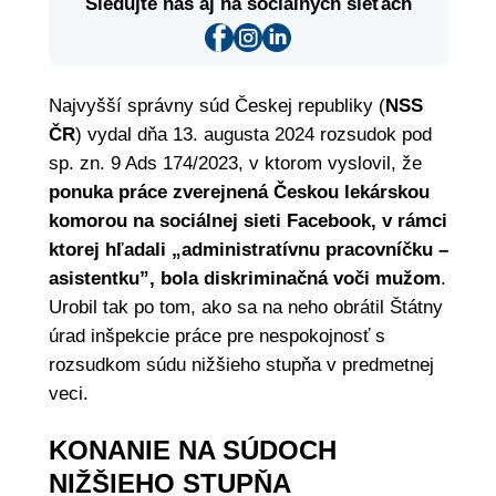
Sledujte nás aj na sociálnych sieťach
Najvyšší správny súd Českej republiky (
NSS
ČR
) vydal dňa 13. augusta 2024 rozsudok pod
sp. zn. 9 Ads 174/2023, v ktorom vyslovil, že
ponuka práce zverejnená Českou lekárskou
komorou na sociálnej sieti Facebook, v rámci
ktorej hľadali „administratívnu pracovníčku –
asistentku”, bola diskriminačná voči mužom
.
Urobil tak po tom, ako sa na neho obrátil Štátny
úrad inšpekcie práce pre nespokojnosť s
rozsudkom súdu nižšieho stupňa v predmetnej
veci.
KONANIE NA SÚDOCH
NIŽŠIEHO STUPŇA