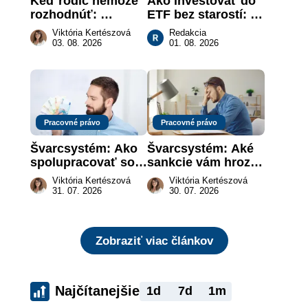
Keď rodič nemôže 
Ako investovať do 
rozhodnúť: 
ETF bez starostí: 
nahradenie prejavu 
Investičné plány, 
Viktória Kertészová
Redakcia
vôle súdom v 
ktoré urobia prácu 
03. 08. 2026
01. 08. 2026
záujme dieťaťa
za vás
Pracovné právo
Pracovné právo
Švarcsystém: Ako 
Švarcsystém: Aké 
spolupracovať so 
sankcie vám hrozia 
živnostníkom 
a prečo nestačí 
Viktória Kertészová
Viktória Kertészová
legálne a bez 
zaplatiť pokutu?
31. 07. 2026
30. 07. 2026
rizika?
Zobraziť viac článkov
Najčítanejšie
1d
7d
1m