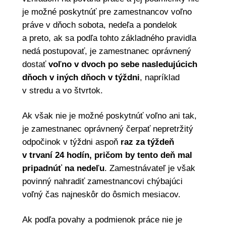
je možné poskytnúť pre zamestnancov voľno
práve v dňoch sobota, nedeľa a pondelok
a preto, ak sa podľa tohto základného pravidla
nedá postupovať, je zamestnanec oprávnený
dostať
voľno v dvoch po sebe nasledujúcich
dňoch v iných dňoch v týždni
, napríklad
v stredu a vo štvrtok.
Ak však nie je možné poskytnúť voľno ani tak,
je zamestnanec oprávnený čerpať nepretržitý
odpočinok v týždni aspoň
raz za týždeň
v trvaní 24 hodín, pričom by tento deň mal
pripadnúť na nedeľu
. Zamestnávateľ je však
povinný nahradiť zamestnancovi chýbajúci
voľný čas najneskôr do ôsmich mesiacov.
Ak podľa povahy a podmienok práce nie je