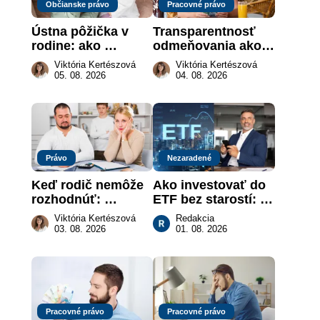
Občianske právo
Pracovné právo
Ústna pôžička v 
Transparentnosť 
rodine: ako 
odmeňovania ako 
vymôcť peniaze, 
právna povinnosť: 
Viktória Kertészová
Viktória Kertészová
keď na papieri nie 
revolúcia na 
05. 08. 2026
04. 08. 2026
je takmer nič
slovenskom trhu 
práce
Právo
Nezaradené
Keď rodič nemôže 
Ako investovať do 
rozhodnúť: 
ETF bez starostí: 
nahradenie prejavu 
Investičné plány, 
Viktória Kertészová
Redakcia
vôle súdom v 
ktoré urobia prácu 
03. 08. 2026
01. 08. 2026
záujme dieťaťa
za vás
Pracovné právo
Pracovné právo