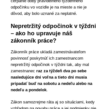
čerpanie doby pravidelného týždenného
odpočinku vo vozidle je na mieste a nie je
dôvod, aby bolo uznané za neplatné.
Nepretržitý odpočinok v týždni
– ako ho upravuje náš
zákonník práce?
Zákonník práce ukladá zamestnávateľom
povinnosť poskytnúť ich zamestnancom
nepretržitý odpočinok v týždni tak, aby mal
zamestnanec
raz za týždeň dva po sebe
nasledujúce dni voľna a tieto dni musia
pripadať buď na sobotu a nedeľu alebo na
nedeľu a pondelok
.
Zákon samozrejme ráta aj so situáciami, kedy
vzhľadom na povahu práce a jej podmienky nie