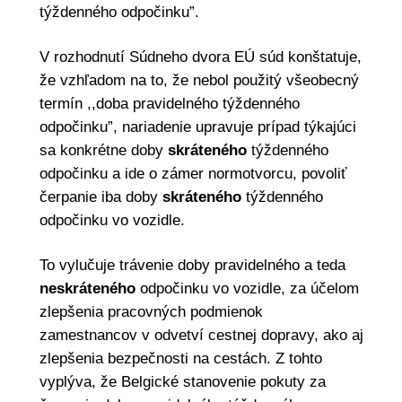
týždenného odpočinku”.
V rozhodnutí Súdneho dvora EÚ súd konštatuje,
že vzhľadom na to, že nebol použitý všeobecný
termín ,,doba pravidelného týždenného
odpočinku”, nariadenie upravuje prípad týkajúci
sa konkrétne doby
skráteného
týždenného
odpočinku a ide o zámer normotvorcu, povoliť
čerpanie iba doby
skráteného
týždenného
odpočinku vo vozidle.
To vylučuje trávenie doby pravidelného a teda
neskráteného
odpočinku vo vozidle, za účelom
zlepšenia pracovných podmienok
zamestnancov v odvetví cestnej dopravy, ako aj
zlepšenia bezpečnosti na cestách. Z tohto
vyplýva, že Belgické stanovenie pokuty za