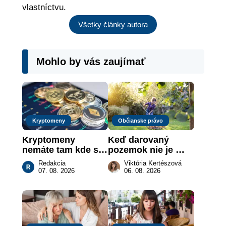
vlastníctvu.
Všetky články autora
Mohlo by vás zaujímať
Kryptomeny
Občianske právo
Kryptomeny 
Keď darovaný 
nemáte tam kde si 
pozemok nie je 
myslíte: Viete, kde 
„hotová vec“: kedy 
Redakcia
Viktória Kertészová
sa naozaj 
môže darca žiadať 
07. 08. 2026
06. 08. 2026
nachádzajú?
dar späť