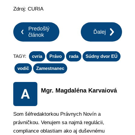
Zdroj: CURIA
Predošlý
Ďalej
článok
TAGY:
cvria
Právo
rada
Súdny dvor EÚ
vodič
Zamestnanec
Mgr. Magdaléna Karvaiová
Som šéfredaktorkou Právnych Novín a
právničkou. Venujem sa najmä regulácii,
compliance oblastiam ako aj duševnému