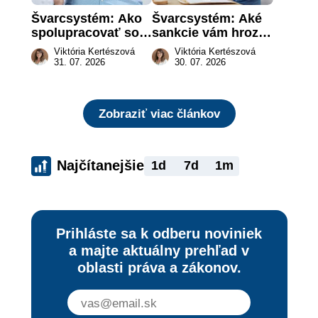
Švarcsystém: Ako 
Švarcsystém: Aké 
spolupracovať so 
sankcie vám hrozia 
živnostníkom 
a prečo nestačí 
Viktória Kertészová
Viktória Kertészová
legálne a bez 
zaplatiť pokutu?
31. 07. 2026
30. 07. 2026
rizika?
Zobraziť viac článkov
Najčítanejšie
1d
7d
1m
Prihláste sa k odberu noviniek
a majte aktuálny prehľad v
oblasti práva a zákonov.