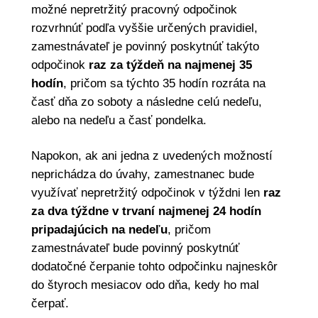
možné nepretržitý pracovný odpočinok
rozvrhnúť podľa vyššie určených pravidiel,
zamestnávateľ je povinný poskytnúť takýto
odpočinok
raz za týždeň na najmenej 35
hodín
, pričom sa týchto 35 hodín rozráta na
časť dňa zo soboty a následne celú nedeľu,
alebo na nedeľu a časť pondelka.
Napokon, ak ani jedna z uvedených možností
neprichádza do úvahy, zamestnanec bude
využívať nepretržitý odpočinok v týždni len
raz
za dva týždne v trvaní najmenej 24 hodín
pripadajúcich na nedeľu
, pričom
zamestnávateľ bude povinný poskytnúť
dodatočné čerpanie tohto odpočinku najneskôr
do štyroch mesiacov odo dňa, kedy ho mal
čerpať.