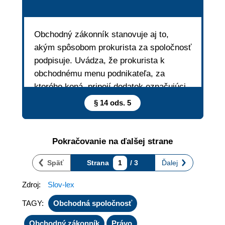
Obchodný zákonník
stanovuje aj to,
akým spôsobom prokurista za spoločnosť
podpisuje. Uvádza, že prokurista k
obchodnému menu podnikateľa, za
ktorého koná, pripojí dodatok označujúci
prokúru a svoj podpis.
§ 14 ods. 5
Pokračovanie na ďalšej strane
Späť
Strana
1
/ 3
Ďalej
Zdroj:
Slov-lex
TAGY:
Obchodná spoločnosť
Obchodný zákonník
Právo