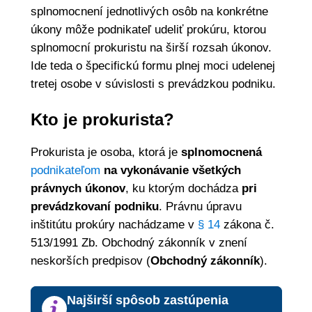
splnomocnení jednotlivých osôb na konkrétne
úkony môže podnikateľ udeliť prokúru, ktorou
splnomocní prokuristu na širší rozsah úkonov.
Ide teda o špecifickú formu plnej moci udelenej
tretej osobe v súvislosti s prevádzkou podniku.
Kto je prokurista?
Prokurista je osoba, ktorá je
splnomocnená
podnikateľom
na vykonávanie všetkých
právnych úkonov
, ku ktorým dochádza
pri
prevádzkovaní podniku
. Právnu úpravu
inštitútu prokúry nachádzame v
§ 14
zákona č.
513/1991 Zb. Obchodný zákonník v znení
neskorších predpisov (
Obchodný zákonník
).
Najširší spôsob zastúpenia