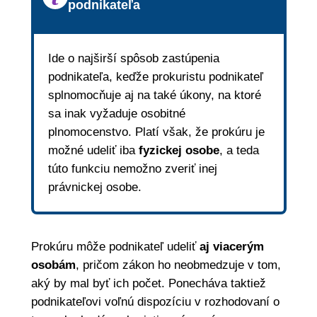
podnikateľa
Ide o najširší spôsob zastúpenia
podnikateľa, keďže prokuristu podnikateľ
splnomocňuje aj na také úkony, na ktoré
sa inak vyžaduje osobitné
plnomocenstvo. Platí však, že prokúru je
možné udeliť iba
fyzickej osobe
, a teda
túto funkciu nemožno zveriť inej
právnickej osobe.
Prokúru môže podnikateľ udeliť
aj viacerým
osobám
, pričom zákon ho neobmedzuje v tom,
aký by mal byť ich počet. Ponecháva taktiež
podnikateľovi voľnú dispozíciu v rozhodovaní o