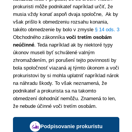
prokuristi môže podnikateľ napríklad určiť, že
musia vždy konať aspoň dvaja spoločne, Ak by
však prišlo k obmedzeniu rozsahu konania,
takéto obmedzenie by bolo v zmysle
§ 14 ods. 3
Obchodného zákonníka
voči tretím osobám
neúčinné
. Teda napríklad ak by niektoré typy
úkonov museli byť schválené valným
zhromaždením, pri porušení tejto povinnosti by
bola spoločnosť viazaná aj týmto úkonom a voči
prokuristovi by si mohla uplatniť napríklad nárok
na náhradu škody. To však neznamená, že
podnikateľ a prokurista sa na takomto
obmedzení dohodnúť nemôžu. Znamená to len,
že nebude účinné voči tretím osobám.
Podpisovanie prokuristu