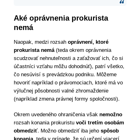
Aké oprávnenia prokurista
nemá
Naopak, medzi rozsah
oprávnení, ktoré
prokurista nemá
(teda okrem oprávnenia
scudzovať nehnuteľnosti a zaťažovať ich, čo si
účastníci vzťahu môžu dohodnúť), patrí
všetko,
čo nesúvisí s prevádzkou podniku. Môžeme
hovoriť napríklad o právomociach, ktoré má vo
výlučnej pôsobnosti valné zhromaždenie
(napríklad zmena právnej formy spoločnosti).
Okrem uvedeného ohraničenia však
nemožno
rozsah konania prokuristu
voči tretím osobám
obmedziť
. Možno obmedziť iba jeho
spôsob
konania
, teda v prípade, že sú určení viacerí