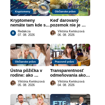
Kryptomeny
Občianske právo
Kryptomeny 
Keď darovaný 
nemáte tam kde si 
pozemok nie je 
myslíte: Viete, kde 
„hotová vec“: kedy 
Redakcia
Viktória Kertészová
sa naozaj 
môže darca žiadať 
07. 08. 2026
06. 08. 2026
nachádzajú?
dar späť
Občianske právo
Pracovné právo
Ústna pôžička v 
Transparentnosť 
rodine: ako 
odmeňovania ako 
vymôcť peniaze, 
právna povinnosť: 
Viktória Kertészová
Viktória Kertészová
keď na papieri nie 
revolúcia na 
05. 08. 2026
04. 08. 2026
je takmer nič
slovenskom trhu 
práce