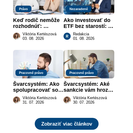
Právo
Nezaradené
Keď rodič nemôže 
Ako investovať do 
rozhodnúť: 
ETF bez starostí: 
nahradenie prejavu 
Investičné plány, 
Viktória Kertészová
Redakcia
vôle súdom v 
ktoré urobia prácu 
03. 08. 2026
01. 08. 2026
záujme dieťaťa
za vás
Pracovné právo
Pracovné právo
Švarcsystém: Ako 
Švarcsystém: Aké 
spolupracovať so 
sankcie vám hrozia 
živnostníkom 
a prečo nestačí 
Viktória Kertészová
Viktória Kertészová
legálne a bez 
zaplatiť pokutu?
31. 07. 2026
30. 07. 2026
rizika?
Zobraziť viac článkov