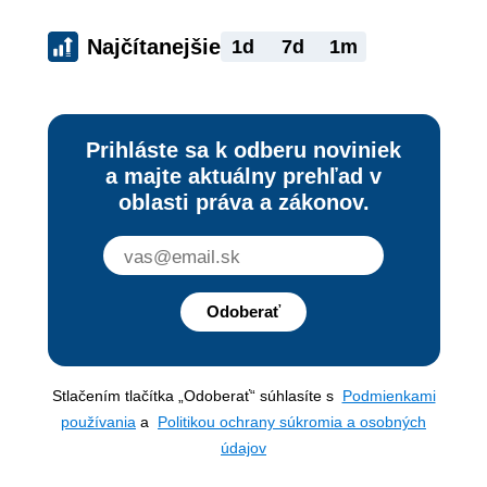
Najčítanejšie
1d
7d
1m
Prihláste sa k odberu noviniek
a majte aktuálny prehľad v
oblasti práva a zákonov.
Odoberať
Stlačením tlačítka „Odoberať“ súhlasíte s
Podmienkami
používania
a
Politikou ochrany súkromia a osobných
údajov