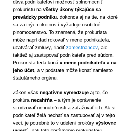
dáva podnikateľovi možnosť splnomocniť
prokuristu na
všetky úkony týkajúce sa
prevádzky podniku
, dokonca aj na tie, na ktoré
sa za iných okolností vyžaduje osobitné
plnomocenstvo. To znamená, že prokurista
môže napríklad rokovať v mene podnikateľa,
uzatvárať zmluvy, riadiť
zamestnancov
, ale
taktiež aj zastupovať podnikateľa pred súdom.
Prokurista teda koná
v mene podnikateľa a na
jeho účet
, a v podstate môže konať namiesto
štatutárneho orgánu.
Zákon však
negatívne vymedzuje
aj to, čo
prokúra
nezahŕňa
– a tým je oprávnenie
scudzovať nehnuteľnosti a zaťažovať ich. Ak si
podnikateľ želá nechať sa zastupovať aj v tejto
veci, je potrebné to v udelení prokúry
výslovne
uviesť
, inak toto oprávnenie prokuristovi