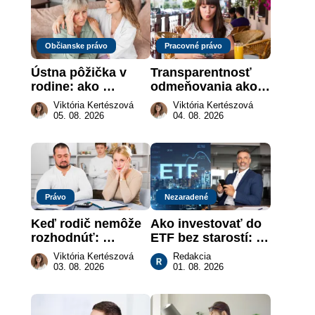
Občianske právo
Pracovné právo
Ústna pôžička v 
Transparentnosť 
rodine: ako 
odmeňovania ako 
vymôcť peniaze, 
právna povinnosť: 
Viktória Kertészová
Viktória Kertészová
keď na papieri nie 
revolúcia na 
05. 08. 2026
04. 08. 2026
je takmer nič
slovenskom trhu 
práce
Právo
Nezaradené
Keď rodič nemôže 
Ako investovať do 
rozhodnúť: 
ETF bez starostí: 
nahradenie prejavu 
Investičné plány, 
Viktória Kertészová
Redakcia
vôle súdom v 
ktoré urobia prácu 
03. 08. 2026
01. 08. 2026
záujme dieťaťa
za vás