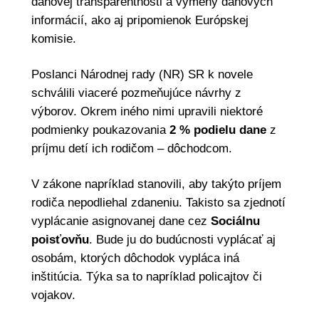
daňovej transparentnosti a výmeny daňových
informácií, ako aj pripomienok Európskej
komisie.
Poslanci Národnej rady (NR) SR k novele
schválili viaceré pozmeňujúce návrhy z
výborov. Okrem iného nimi upravili niektoré
podmienky poukazovania
2 % podielu dane
z
príjmu detí ich rodičom – dôchodcom.
V zákone napríklad stanovili, aby takýto príjem
rodiča nepodliehal zdaneniu. Takisto sa zjednotí
vyplácanie asignovanej dane cez
Sociálnu
poisťovňu
. Bude ju do budúcnosti vyplácať aj
osobám, ktorých dôchodok vypláca iná
inštitúcia. Týka sa to napríklad policajtov či
vojakov.