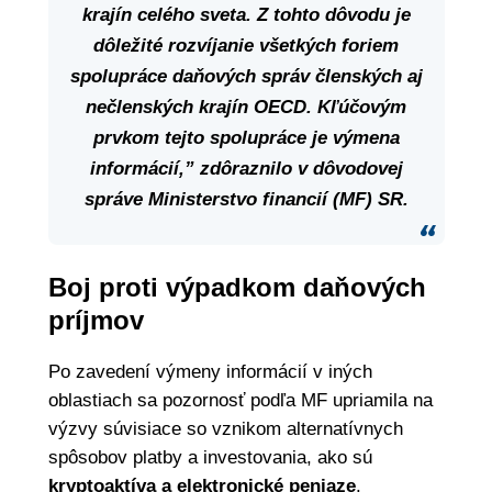
krajín celého sveta. Z tohto dôvodu je
dôležité rozvíjanie všetkých foriem
spolupráce daňových správ členských aj
nečlenských krajín OECD. Kľúčovým
prvkom tejto spolupráce je
výmena
informácií
,” zdôraznilo v dôvodovej
správe Ministerstvo financií (MF) SR.
Boj proti výpadkom daňových
príjmov
Po zavedení výmeny informácií v iných
oblastiach sa pozornosť podľa MF upriamila na
výzvy súvisiace so vznikom alternatívnych
spôsobov platby a investovania, ako sú
kryptoaktíva a elektronické peniaze
.