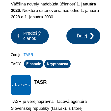
Väčšina novely nadobúda účinnosť
1. januára
2026
. Niektoré ustanovenia následne 1. januára
2028 a 1. januára 2030.
Predošlý
Ďalej
článok
Zdroj:
TASR
TAGY:
Financie
Kryptomena
TASR
TASR je verejnoprávna Tlačová agentúra
Slovenskej republiky (tasr.sk), s ktorej