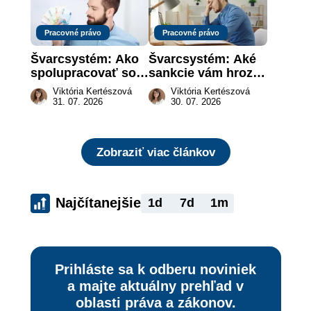
Pracovné právo
Pracovné právo
Švarcsystém: Ako 
Švarcsystém: Aké 
spolupracovať so 
sankcie vám hrozia 
živnostníkom 
a prečo nestačí 
Viktória Kertészová
Viktória Kertészová
legálne a bez 
zaplatiť pokutu?
31. 07. 2026
30. 07. 2026
rizika?
Zobraziť viac článkov
Najčítanejšie
1d
7d
1m
Prihláste sa k odberu noviniek
a majte aktuálny prehľad v
oblasti práva a zákonov.