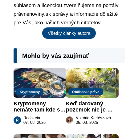
súhlasom a licenciou zverejňujeme na portály
právnenoviny.sk správy a informácie dôležité
pre Vás, ako našich verných čitateľov.
Všetky články autora
Mohlo by vás zaujímať
Kryptomeny
Občianske právo
Kryptomeny 
Keď darovaný 
nemáte tam kde si 
pozemok nie je 
myslíte: Viete, kde 
„hotová vec“: kedy 
Redakcia
Viktória Kertészová
sa naozaj 
môže darca žiadať 
07. 08. 2026
06. 08. 2026
nachádzajú?
dar späť