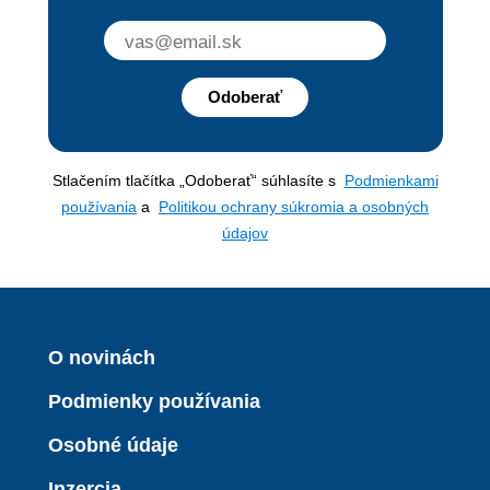
Odoberať
Stlačením tlačítka „Odoberať“ súhlasíte s
Podmienkami
používania
a
Politikou ochrany súkromia a osobných
údajov
O novinách
Podmienky používania
Osobné údaje
Inzercia