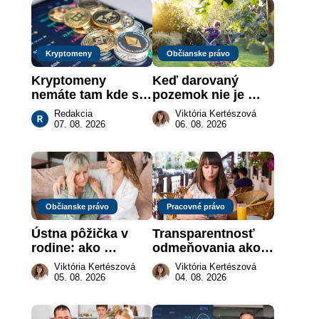
Kryptomeny
Občianske právo
Kryptomeny 
Keď darovaný 
nemáte tam kde si 
pozemok nie je 
myslíte: Viete, kde 
„hotová vec“: kedy 
Redakcia
Viktória Kertészová
sa naozaj 
môže darca žiadať 
07. 08. 2026
06. 08. 2026
nachádzajú?
dar späť
Občianske právo
Pracovné právo
Ústna pôžička v 
Transparentnosť 
rodine: ako 
odmeňovania ako 
vymôcť peniaze, 
právna povinnosť: 
Viktória Kertészová
Viktória Kertészová
keď na papieri nie 
revolúcia na 
05. 08. 2026
04. 08. 2026
je takmer nič
slovenskom trhu 
práce