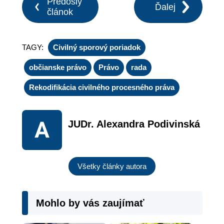
Predošlý
Ďalej
článok
TAGY:
Civilný sporový poriadok
občianske právo
Právo
rada
Rekodifikácia civilného procesného práva
JUDr. Alexandra Podivinská
Všetky články autora
Mohlo by vás zaujímať