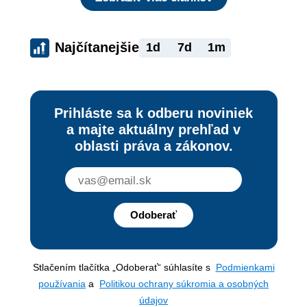
Najčítanejšie
1d
7d
1m
Prihláste sa k odberu noviniek
a majte aktuálny prehľad v
oblasti práva a zákonov.
Odoberať
Stlačením tlačítka „Odoberať“ súhlasíte s
Podmienkami
používania
a
Politikou ochrany súkromia a osobných
údajov