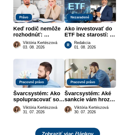
Právo
Nezaradené
Keď rodič nemôže 
Ako investovať do 
rozhodnúť: 
ETF bez starostí: 
nahradenie prejavu 
Investičné plány, 
Viktória Kertészová
Redakcia
vôle súdom v 
ktoré urobia prácu 
03. 08. 2026
01. 08. 2026
záujme dieťaťa
za vás
Pracovné právo
Pracovné právo
Švarcsystém: Ako 
Švarcsystém: Aké 
spolupracovať so 
sankcie vám hrozia 
živnostníkom 
a prečo nestačí 
Viktória Kertészová
Viktória Kertészová
legálne a bez 
zaplatiť pokutu?
31. 07. 2026
30. 07. 2026
rizika?
Zobraziť viac článkov