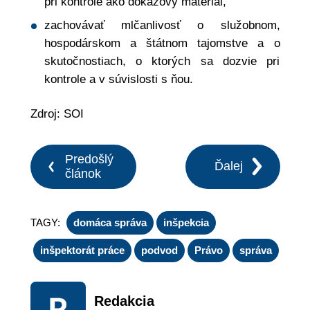
pri kontrole ako dôkazový materiál,
zachovávať mlčanlivosť o služobnom,
hospodárskom a štátnom tajomstve a o
skutočnostiach, o ktorých sa dozvie pri
kontrole a v súvislosti s ňou.
Zdroj: SOI
Predošlý
Ďalej
článok
TAGY:
domáca správa
inšpekcia
inšpektorát práce
podvod
Právo
správa
Redakcia