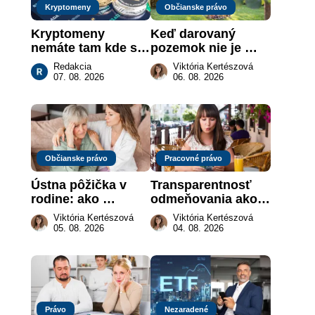
Kryptomeny
Občianske právo
Kryptomeny 
Keď darovaný 
nemáte tam kde si 
pozemok nie je 
myslíte: Viete, kde 
„hotová vec“: kedy 
Redakcia
Viktória Kertészová
sa naozaj 
môže darca žiadať 
07. 08. 2026
06. 08. 2026
nachádzajú?
dar späť
Občianske právo
Pracovné právo
Ústna pôžička v 
Transparentnosť 
rodine: ako 
odmeňovania ako 
vymôcť peniaze, 
právna povinnosť: 
Viktória Kertészová
Viktória Kertészová
keď na papieri nie 
revolúcia na 
05. 08. 2026
04. 08. 2026
je takmer nič
slovenskom trhu 
práce
Právo
Nezaradené