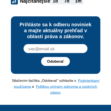
Najčítanejšie
1d
7d
1m
Prihláste sa k odberu noviniek
a majte aktuálny prehľad v
oblasti práva a zákonov.
Odoberať
Stlačením tlačítka „Odoberať“ súhlasíte s
Podmienkami
používania
a
Politikou ochrany súkromia a osobných
údajov