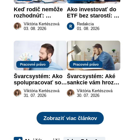
Keď rodič nemôže 
Ako investovať do 
rozhodnúť: 
ETF bez starostí: 
nahradenie prejavu 
Investičné plány, 
Viktória Kertészová
Redakcia
vôle súdom v 
ktoré urobia prácu 
03. 08. 2026
01. 08. 2026
záujme dieťaťa
za vás
Pracovné právo
Pracovné právo
Švarcsystém: Ako 
Švarcsystém: Aké 
spolupracovať so 
sankcie vám hrozia 
živnostníkom 
a prečo nestačí 
Viktória Kertészová
Viktória Kertészová
legálne a bez 
zaplatiť pokutu?
31. 07. 2026
30. 07. 2026
rizika?
Zobraziť viac článkov