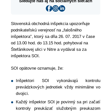
Sledujte nás aj na sociálnych sieťach
Slovenská obchodná inšpekcia upozorňuje
podnikateľskú verejnosť na „falošného
inšpektora”, ktorý sa dňa 26. 07. 2017 v čase
od 13.00 hod. do 13.15 hod. pohyboval na
Štefánikovej ulici v Nitre a vydával sa za
inšpektora SOI.
SOI opätovne oznamuje, že:
Inšpektori SOI vykonávajú kontrolu
prevádzkových jednotiek vždy minimálne vo
dvojici.
Každý inšpektor SOI je povinný sa pri začatí
kontroly preukázať služobným preukazom