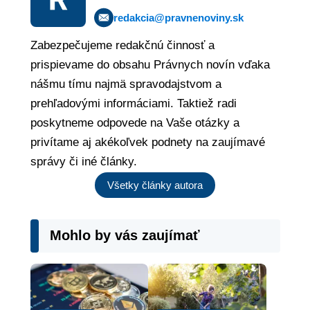
redakcia@pravnenoviny.sk
Zabezpečujeme redakčnú činnosť a
prispievame do obsahu Právnych novín vďaka
nášmu tímu najmä spravodajstvom a
prehľadovými informáciami. Taktiež radi
poskytneme odpovede na Vaše otázky a
privítame aj akékoľvek podnety na zaujímavé
správy či iné články.
Všetky články autora
Mohlo by vás zaujímať