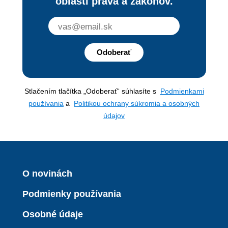
oblasti práva a zákonov.
Odoberať
Stlačením tlačítka „Odoberať“ súhlasíte s
Podmienkami
používania
a
Politikou ochrany súkromia a osobných
údajov
O novinách
Podmienky používania
Osobné údaje