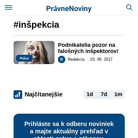
#inšpekcia
Podnikatelia pozor na 
falošných inšpektorov!
Právo
Redakcia
|
03. 08. 2017
Najčítanejšie
1d
7d
1m
Prihláste sa k odberu noviniek
a majte aktuálny prehľad v