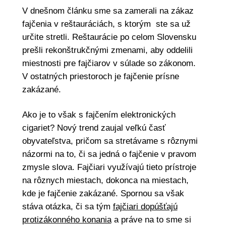
V dnešnom článku sme sa zamerali na zákaz
fajčenia v reštauráciách, s ktorým ste sa už
určite stretli. Reštaurácie po celom Slovensku
prešli rekonštrukčnými zmenami, aby oddelili
miestnosti pre fajčiarov v súlade so zákonom.
V ostatných priestoroch je fajčenie prísne
zakázané.
Ako je to však s fajčením elektronických
cigariet? Nový trend zaujal veľkú časť
obyvateľstva, pričom sa stretávame s rôznymi
názormi na to, či sa jedná o fajčenie v pravom
zmysle slova. Fajčiari využívajú tieto prístroje
na rôznych miestach, dokonca na miestach,
kde je fajčenie zakázané. Spornou sa však
stáva otázka, či sa tým
fajčiari dopúšťajú
protizákonného konania
a práve na to sme si