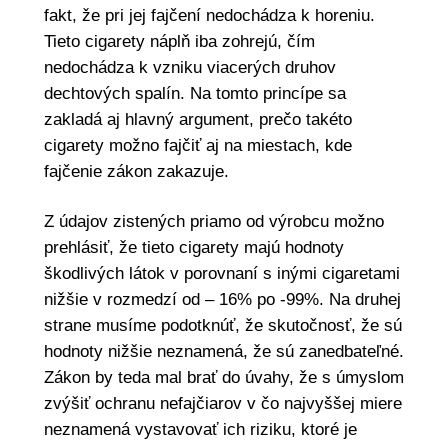
fakt, že pri jej fajčení nedochádza k horeniu.
Tieto cigarety náplň iba zohrejú, čím
nedochádza k vzniku viacerých druhov
dechtových spalín. Na tomto princípe sa
zakladá aj hlavný argument, prečo takéto
cigarety možno fajčiť aj na miestach, kde
fajčenie zákon zakazuje.
Z údajov zistených priamo od výrobcu možno
prehlásiť, že tieto cigarety majú hodnoty
škodlivých látok v porovnaní s inými cigaretami
nižšie v rozmedzí od – 16% po -99%. Na druhej
strane musíme podotknúť, že skutočnosť, že sú
hodnoty nižšie neznamená, že sú zanedbateľné.
Zákon by teda mal brať do úvahy, že s úmyslom
zvýšiť ochranu nefajčiarov v čo najvyššej miere
neznamená vystavovať ich riziku, ktoré je