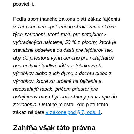
posvietili.
Podľa spomínaného zákona platí zákaz fajčenia
v zariadeniach spoločného stravovania okrem
tých zariadení, ktoré majú pre nefajčiarov
vyhradených najmenej 50 % z plochy, ktorá je
stavebne oddelená od časti pre fajčiarov tak,
aby do priestoru vyhradeného pre nefajčiarov
neprenikali škodlivé látky z tabakových
výrobkov alebo z ich dymu a dechtu alebo z
výrobkov, ktoré sú určené na fajčenie a
neobsahujú tabak, pričom priestor pre
nefajčiarov musí byť umiestnený pri vstupe do
zariadenia.
Ostatné miesta, kde platí tento
zákaz nájdete
v zákone pod § 7, ods. 1
.
Zahŕňa však táto právna