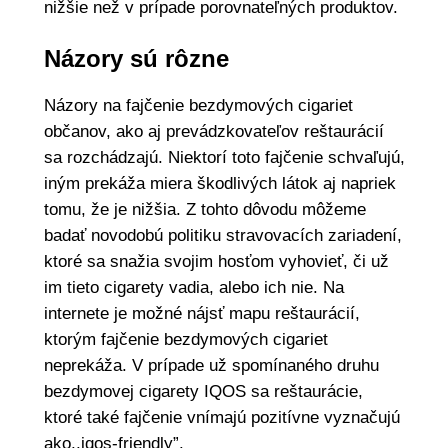
nižšie než v prípade porovnateľných produktov.
Názory sú rôzne
Názory na fajčenie bezdymových cigariet
občanov, ako aj prevádzkovateľov reštaurácií
sa rozchádzajú. Niektorí toto fajčenie schvaľujú,
iným prekáža miera škodlivých látok aj napriek
tomu, že je nižšia. Z tohto dôvodu môžeme
badať novodobú politiku stravovacích zariadení,
ktoré sa snažia svojim hosťom vyhovieť, či už
im tieto cigarety vadia, alebo ich nie. Na
internete je možné nájsť mapu reštaurácií,
ktorým fajčenie bezdymových cigariet
neprekáža. V prípade už spomínaného druhu
bezdymovej cigarety IQOS sa reštaurácie,
ktoré také fajčenie vnímajú pozitívne vyznačujú
ako,,iqos-friendly”.