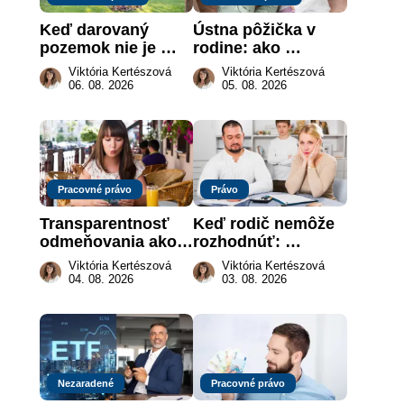
Keď darovaný 
Ústna pôžička v 
pozemok nie je 
rodine: ako 
„hotová vec“: kedy 
vymôcť peniaze, 
Viktória Kertészová
Viktória Kertészová
môže darca žiadať 
keď na papieri nie 
06. 08. 2026
05. 08. 2026
dar späť
je takmer nič
Pracovné právo
Právo
Transparentnosť 
Keď rodič nemôže 
odmeňovania ako 
rozhodnúť: 
právna povinnosť: 
nahradenie prejavu 
Viktória Kertészová
Viktória Kertészová
revolúcia na 
vôle súdom v 
04. 08. 2026
03. 08. 2026
slovenskom trhu 
záujme dieťaťa
práce
Nezaradené
Pracovné právo