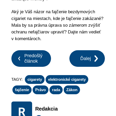
Aký je Váš názor na fajčenie bezdymových
cigariet na miestach, kde je fajčenie zakázané?
Mala by sa právna úprava so zámerom zvýšiť
ochranu nefajčiarov upraviť? Dajte nám vedieť
v komentároch.
Predošlý
Ďalej
článok
TAGY:
cigarety
elektronické cigarety
fajčenie
Právo
rada
Zákon
Redakcia