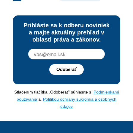
Prihláste sa k odberu noviniek
a majte aktuálny prehľad v
oblasti práva a zákonov.
Odoberať
Stlačením tlačítka „Odoberať“ súhlasíte s
Podmienkami
používania
a
Politikou ochrany súkromia a osobných
údajov