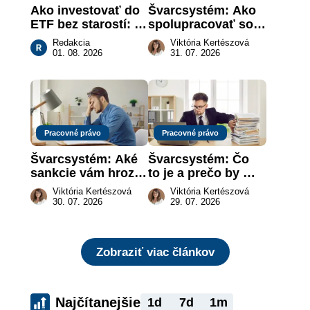
Ako investovať do 
Švarcsystém: Ako 
ETF bez starostí: 
spolupracovať so 
Investičné plány, 
živnostníkom 
Redakcia
Viktória Kertészová
ktoré urobia prácu 
legálne a bez 
01. 08. 2026
31. 07. 2026
za vás
rizika?
Pracovné právo
Pracovné právo
Švarcsystém: Aké 
Švarcsystém: Čo 
sankcie vám hrozia 
to je a prečo by 
a prečo nestačí 
vás to malo 
Viktória Kertészová
Viktória Kertészová
zaplatiť pokutu?
zaujímať
30. 07. 2026
29. 07. 2026
Zobraziť viac článkov
Najčítanejšie
1d
7d
1m