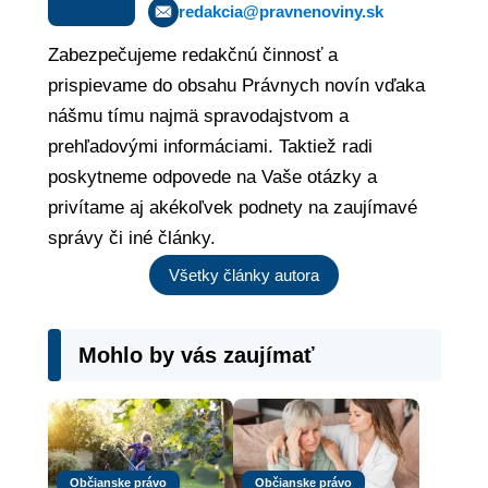
redakcia@pravnenoviny.sk
Zabezpečujeme redakčnú činnosť a
prispievame do obsahu Právnych novín vďaka
nášmu tímu najmä spravodajstvom a
prehľadovými informáciami. Taktiež radi
poskytneme odpovede na Vaše otázky a
privítame aj akékoľvek podnety na zaujímavé
správy či iné články.
Všetky články autora
Mohlo by vás zaujímať
Občianske právo
Občianske právo