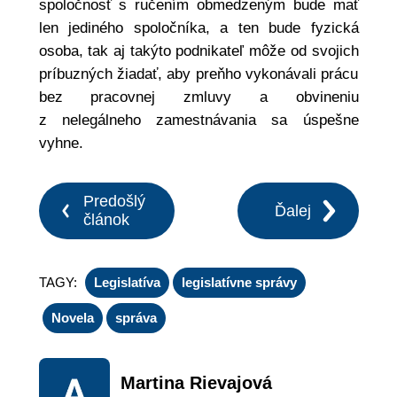
spoločnosť s ručením obmedzeným bude mať
len jediného spoločníka, a ten bude fyzická
osoba, tak aj takýto podnikateľ môže od svojich
príbuzných žiadať, aby preňho vykonávali prácu
bez pracovnej zmluvy a obvineniu
z nelegálneho zamestnávania sa úspešne
vyhne.
Predošlý
Ďalej
článok
TAGY:
Legislatíva
legislatívne správy
Novela
správa
Martina Rievajová