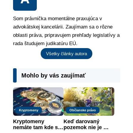
Som právnička momentálne praxujúca v
advokátskej kancelárii. Zaujímam sa o rôzne
oblasti práva, pripravujem prehľady legislatívy a
rada študujem judikatúru EÚ.
Všetky články autora
Mohlo by vás zaujímať
Kryptomeny
Občianske právo
Kryptomeny 
Keď darovaný 
nemáte tam kde si 
pozemok nie je 