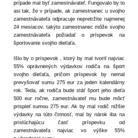
prípade mal byť zamestnávateľ. Fungovalo by to
asi tak, že v prípade, ak zamestnanec u svojho
zamestnávateľa odpracuje nepretržite najmenej
24 mesiacov, takýto zamestnanec môže svojho
zamestnávateľa požiadať o príspevok na
športovanie svojho dieťaťa.
Išlo by o príspevok , ktorý by mal tvoriť najviac
55% oprávnených výdavkov rodiča na šport
svojho dieťaťa, pričom príspevok by nemal
prevyšovať sumu 275 eur za jeden kalendárny
rok. Teda, ak rodiča bude stáť šport jeho dieťa
500 eur ročne, zamestnávateľ mu bude môcť
prispieť sumou 275 eur. Ak by mal rodič nižšie
výdavky na túto činnosť, mal by nárok iba na
prislúchajúcu časť príspevku od
zamestnávateľa najviac vo výške 55%