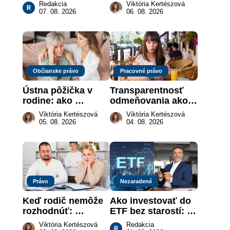
myslíte: Viete, kde 
„hotová vec“: kedy 
Redakcia
Viktória Kertészová
sa naozaj 
môže darca žiadať 
07. 08. 2026
06. 08. 2026
nachádzajú?
dar späť
Občianske právo
Pracovné právo
Ústna pôžička v 
Transparentnosť 
rodine: ako 
odmeňovania ako 
vymôcť peniaze, 
právna povinnosť: 
Viktória Kertészová
Viktória Kertészová
keď na papieri nie 
revolúcia na 
05. 08. 2026
04. 08. 2026
je takmer nič
slovenskom trhu 
práce
Právo
Nezaradené
Keď rodič nemôže 
Ako investovať do 
rozhodnúť: 
ETF bez starostí: 
nahradenie prejavu 
Investičné plány, 
Viktória Kertészová
Redakcia