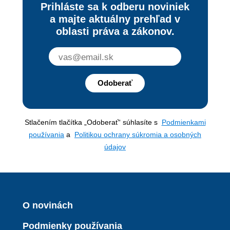
Prihláste sa k odberu noviniek
a majte aktuálny prehľad v
oblasti práva a zákonov.
Odoberať
Stlačením tlačítka „Odoberať“ súhlasíte s
Podmienkami
používania
a
Politikou ochrany súkromia a osobných
údajov
O novinách
Podmienky používania