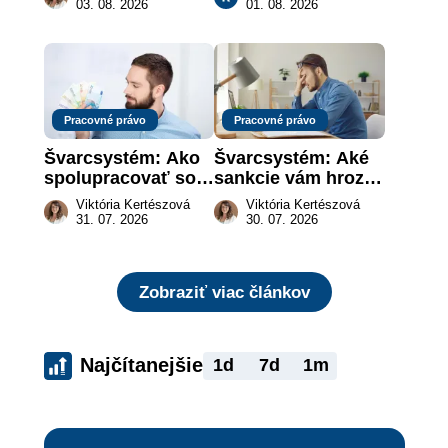
vôle súdom v 
ktoré urobia prácu 
03. 08. 2026
01. 08. 2026
záujme dieťaťa
za vás
Pracovné právo
Pracovné právo
Švarcsystém: Ako 
Švarcsystém: Aké 
spolupracovať so 
sankcie vám hrozia 
živnostníkom 
a prečo nestačí 
Viktória Kertészová
Viktória Kertészová
legálne a bez 
zaplatiť pokutu?
31. 07. 2026
30. 07. 2026
rizika?
Zobraziť viac článkov
Najčítanejšie
1d
7d
1m