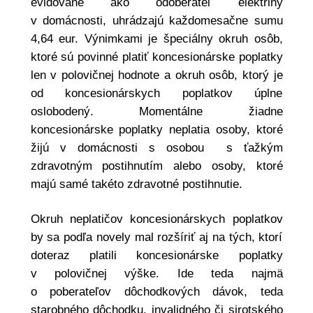
evidované ako odoberateľ elektriny
v domácnosti, uhrádzajú každomesačne sumu
4,64 eur. Výnimkami je špeciálny okruh osôb,
ktoré sú povinné platiť koncesionárske poplatky
len v polovičnej hodnote a okruh osôb, ktorý je
od koncesionárskych poplatkov úplne
oslobodený. Momentálne žiadne
koncesionárske poplatky neplatia osoby, ktoré
žijú v domácnosti s osobou s ťažkým
zdravotným postihnutím alebo osoby, ktoré
majú samé takéto zdravotné postihnutie.
Okruh neplatičov koncesionárskych poplatkov
by sa podľa novely mal rozšíriť aj na tých, ktorí
doteraz platili koncesionárske poplatky
v polovičnej výške. Ide teda najmä
o poberateľov dôchodkových dávok, teda
starobného dôchodku, invalidného či sirotského