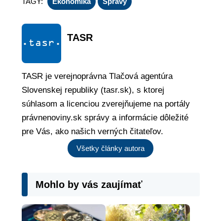
TAGY:
Ekonomika
Správy
TASR
TASR je verejnoprávna Tlačová agentúra
Slovenskej republiky (tasr.sk), s ktorej
súhlasom a licenciou zverejňujeme na portály
právnenoviny.sk správy a informácie dôležité
pre Vás, ako našich verných čitateľov.
Všetky články autora
Mohlo by vás zaujímať