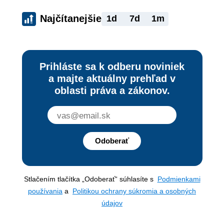
Najčítanejšie
1d
7d
1m
Prihláste sa k odberu noviniek
a majte aktuálny prehľad v
oblasti práva a zákonov.
Odoberať
Stlačením tlačítka „Odoberať“ súhlasíte s
Podmienkami
používania
a
Politikou ochrany súkromia a osobných
údajov