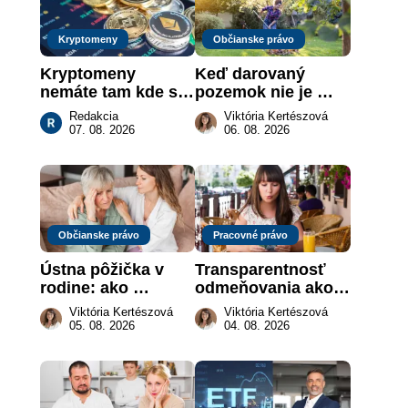
Kryptomeny
Občianske právo
Kryptomeny 
Keď darovaný 
nemáte tam kde si 
pozemok nie je 
myslíte: Viete, kde 
„hotová vec“: kedy 
Redakcia
Viktória Kertészová
sa naozaj 
môže darca žiadať 
07. 08. 2026
06. 08. 2026
nachádzajú?
dar späť
Občianske právo
Pracovné právo
Ústna pôžička v 
Transparentnosť 
rodine: ako 
odmeňovania ako 
vymôcť peniaze, 
právna povinnosť: 
Viktória Kertészová
Viktória Kertészová
keď na papieri nie 
revolúcia na 
05. 08. 2026
04. 08. 2026
je takmer nič
slovenskom trhu 
práce