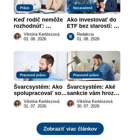
Právo
Nezaradené
Keď rodič nemôže 
Ako investovať do 
rozhodnúť: 
ETF bez starostí: 
nahradenie prejavu 
Investičné plány, 
Viktória Kertészová
Redakcia
vôle súdom v 
ktoré urobia prácu 
03. 08. 2026
01. 08. 2026
záujme dieťaťa
za vás
Pracovné právo
Pracovné právo
Švarcsystém: Ako 
Švarcsystém: Aké 
spolupracovať so 
sankcie vám hrozia 
živnostníkom 
a prečo nestačí 
Viktória Kertészová
Viktória Kertészová
legálne a bez 
zaplatiť pokutu?
31. 07. 2026
30. 07. 2026
rizika?
Zobraziť viac článkov