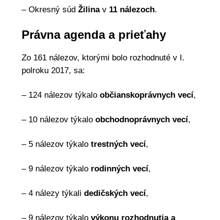
– Okresný súd
Žilina
v
11
nálezoch
.
Právna agenda a prieťahy
Zo 161 nálezov, ktorými bolo rozhodnuté v I.
polroku 2017, sa:
– 124 nálezov týkalo
občianskoprávnych vecí
,
– 10 nálezov týkalo
obchodnoprávnych vecí
,
– 5 nálezov týkalo
trestných vecí
,
– 9 nálezov týkalo
rodinných vecí
,
– 4 nálezy týkali
dedičských vecí
,
– 9 nálezov týkalo
výkonu rozhodnutia a