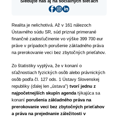
Sledujte nás aj na sociálnych sieťach
Realita je nelichotivá. Až v 161 nálezoch
Ústavného súdu SR, súd priznal primerané
finančné zadosťučinenie vo výške 399 700 eur
práve v prípadoch porušenie základného práva
na prerokovanie veci bez zbytočných prieťahov.
Zo štatistiky vyplýva, že v konaní o
sťažnostiach fyzických osôb alebo právnických
osôb podľa čl. 127 ods. 1 Ústavy Slovenskej
republiky (ďalej len „ústava”)
tvorí jednu z
najpočetnejších skupín agenda
týkajúca sa
konaní
porušenia základného práva na
prerokovanie veci bez zbytočných prieťahov
a práva na prejednanie záležitosti v