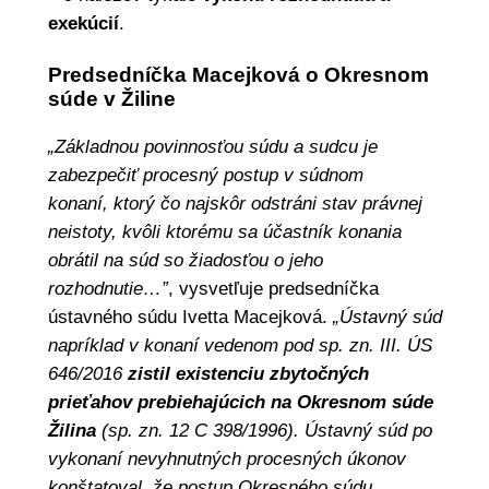
exekúcií
.
Predsedníčka Macejková o Okresnom
súde v Žiline
„Základnou povinnosťou súdu a sudcu je
zabezpečiť procesný postup v súdnom
konaní, ktorý čo najskôr odstráni stav právnej
neistoty, kvôli ktorému sa účastník konania
obrátil na súd so žiadosťou o jeho
rozhodnutie…”
, vysvetľuje predsedníčka
ústavného súdu Ivetta Macejková.
„Ústavný súd
napríklad v konaní vedenom pod sp. zn. III. ÚS
646/2016
zistil existenciu zbytočných
prieťahov prebiehajúcich na Okresnom súde
Žilina
(sp. zn. 12 C 398/1996). Ústavný súd po
vykonaní nevyhnutných procesných úkonov
konštatoval, že postup Okresného súdu