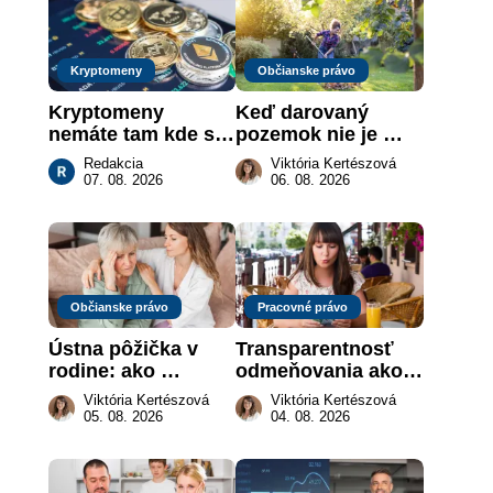
Kryptomeny
Občianske právo
Kryptomeny 
Keď darovaný 
nemáte tam kde si 
pozemok nie je 
myslíte: Viete, kde 
„hotová vec“: kedy 
Redakcia
Viktória Kertészová
sa naozaj 
môže darca žiadať 
07. 08. 2026
06. 08. 2026
nachádzajú?
dar späť
Občianske právo
Pracovné právo
Ústna pôžička v 
Transparentnosť 
rodine: ako 
odmeňovania ako 
vymôcť peniaze, 
právna povinnosť: 
Viktória Kertészová
Viktória Kertészová
keď na papieri nie 
revolúcia na 
05. 08. 2026
04. 08. 2026
je takmer nič
slovenskom trhu 
práce