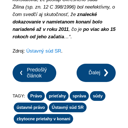
Žilina (sp. zn. 12 C 398/1996) bol neefektívny, o
čom svedčí aj skutočnosť, že
znalecké
dokazovanie v namietanom konaní bolo
nariadené až v roku 2011
, čo je
po viac ako 15
rokoch od jeho začatia
…“.
Zdroj:
Ústavný súd SR
.
Predošlý
Ďalej
článok
TAGY:
Právo
prieťahy
správa
súdy
ústavné právo
Ústavný súd SR
zbytocne prietahy v konani