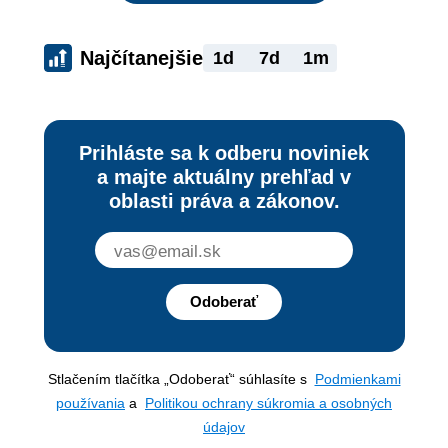
Najčítanejšie
1d
7d
1m
Prihláste sa k odberu noviniek
a majte aktuálny prehľad v
oblasti práva a zákonov.
Odoberať
Stlačením tlačítka „Odoberať“ súhlasíte s
Podmienkami
používania
a
Politikou ochrany súkromia a osobných
údajov