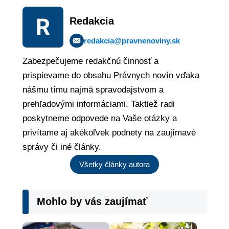
Redakcia
redakcia@pravnenoviny.sk
Zabezpečujeme redakčnú činnosť a
prispievame do obsahu Právnych novín vďaka
nášmu tímu najmä spravodajstvom a
prehľadovými informáciami. Taktiež radi
poskytneme odpovede na Vaše otázky a
privítame aj akékoľvek podnety na zaujímavé
správy či iné články.
Všetky články autora
Mohlo by vás zaujímať