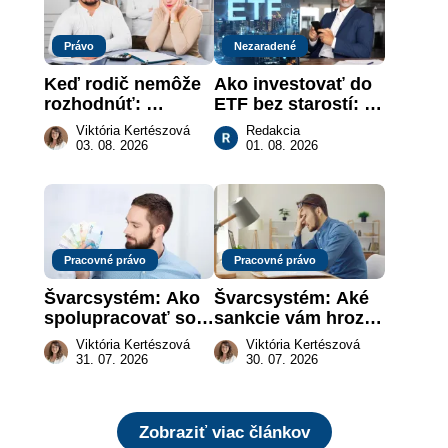
Právo
Nezaradené
Keď rodič nemôže 
Ako investovať do 
rozhodnúť: 
ETF bez starostí: 
nahradenie prejavu 
Investičné plány, 
Viktória Kertészová
Redakcia
vôle súdom v 
ktoré urobia prácu 
03. 08. 2026
01. 08. 2026
záujme dieťaťa
za vás
Pracovné právo
Pracovné právo
Švarcsystém: Ako 
Švarcsystém: Aké 
spolupracovať so 
sankcie vám hrozia 
živnostníkom 
a prečo nestačí 
Viktória Kertészová
Viktória Kertészová
legálne a bez 
zaplatiť pokutu?
31. 07. 2026
30. 07. 2026
rizika?
Zobraziť viac článkov