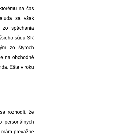
 ktorému na čas
Paluda sa však
a zo spáchania
ššieho súdu SR
ným zo štyroch
uje na obchodné
da. Ešte v roku
sa rozhodli, že
o personálnych
mi mám prevažne