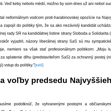
ti. Veď keby nebolo médií, možno by som dnes už ani nebol su
stal neformálnym vodcom proti-harabinovskej opozície na Na
a zapojil do politiky tým, že sa ako nezávislý kandidát uchádz
ej rady SR na kandidátnej listine strany Sloboda a Solidarita (
eskôr vyjadril, názory liberálnej strany SaS sú mu sympatick
uje, nemieni sa však stať profesionálnym politikom: „Moju 
za splatenie dlhu (predstaviteľom SaS) za ochranný postoj (n
) vstup do politiky.”
[xviii]
 sa voľby predsedu Najvyššie
usíme podotknúť, že vyhranenými postojmi a občianskymi 