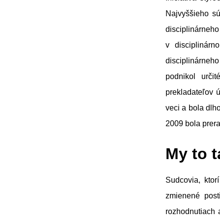
Najvyššieho sú
disciplinárne
v disciplinár
disciplinárneho
podnikol urči
prekladateľov ú
veci a bola dl
2009 bola prer
My to 
Sudcovia, ktor
zmienené post
rozhodnutiach 