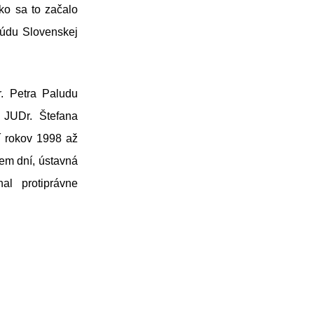
tko sa to začalo
súdu Slovenskej
. Petra Paludu
 JUDr. Štefana
í rokov 1998 až
dem dní, ústavná
al protiprávne