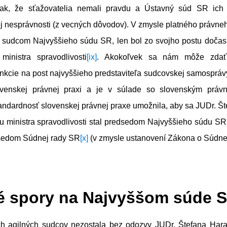
ak, že sťažovatelia nemali pravdu a Ústavný súd SR ich 
 nesprávnosti (z vecných dôvodov). V zmysle platného právneh
l sudcom Najvyššieho súdu SR, len bol zo svojho postu doča
ministra spravodlivosti
[ix]
. Akokoľvek sa nám môže zdať
unkcie na post najvyššieho predstaviteľa sudcovskej samosprá
venskej právnej praxi a je v súlade so slovenským práv
ndardnosť slovenskej právnej praxe umožnila, aby sa JUDr. Št
 ministra spravodlivosti stal predsedom Najvyššieho súdu SR a
dsedom Súdnej rady SR
[x]
(v zmysle ustanovení Zákona o Súdne
 spory na Najvyššom súde 
roch agilných sudcov nezostala bez odozvy JUDr. Štefana Har