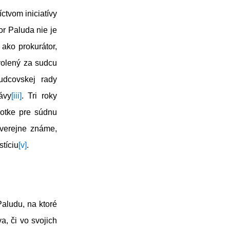
ctvom iniciatívy
or Paluda nie je
 ako prokurátor,
volený za sudcu
dcovskej rady
ávy
[iii]
. Tri roky
notke pre súdnu
 verejne známe,
stíciu
[v]
.
Paludu, na ktoré
, či vo svojich