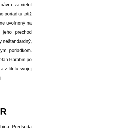
návrh zamietol
o poriadku totiž
sne uvoľnený na
 jeho prechod
vy neštandardný,
nym poriadkom.
efan Harabin po
 z titulu svojej
j
SR
abina. Predseda