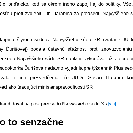
šiel priďaleko, keď sa okrem iného zapojil aj do politiky. Vše
osťou proti zvoleniu Dr. Harabina za predsedu Najvyššieho 
kupina štyroch sudcov Najvyššieho súdu SR (vrátane JUDr
y Ďurišovej) podala ústavnú sťažnosť proti znovuzvoleniu
edsedu Najvyššieho súdu SR (funkciu vykonával už v obdob
sa doktorka Ďurišová nedávno vyjadrila pre týždenník Plus se
ývala z ich presvedčenia, že JUDr. Štefan Harabin kon
 keď ako úradujúci minister spravodlivosti SR
 kandidoval na post predsedu Najvyššieho súdu SR
[viii]
.
o to senzačne