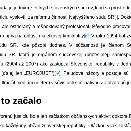
uda je jedným z elitných slovenských sudcov, ktorí sa prostrední
tíciu vyslovili za reformu činnosti Najvyššieho súdu SR
[i]
. Dokt
 ale ostrieľaný a rešpektovaný profesionál. Pôvodne pracoval
a najmä na oblasť majetkovej kriminality
[ii]
. V roku 1994 bol z
súdu SR, kde pôsobí dodnes. V súčasnosti je členom Su
údu SR, ktorá je orgánom sudcovskej (profesijnej) samospr
u (2004 až 2007) ako zástupca Slovenskej republiky v Jed
 (ďalej len „EUROJUST”)
[iv]
. Paludove názory a postoje sú
tlmočil médiám (nielen) v súvislosti s iniciatívou Za otvorenú ju
 to začalo
tvorenú justíciu bola len začiatkom občianskych aktivít doktora 
ko každý iný občan Slovenskej republiky, Otázkou však zostáva