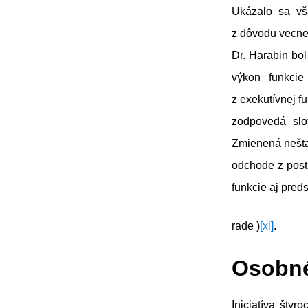
Ukázalo sa vš
z dôvodu vecnej
Dr. Harabin bo
výkon funkcie 
z exekutívnej f
zodpovedá slo
Zmienená nešta
odchode z postu
funkcie aj pre
rade )
[xi]
.
Osobné
Iniciatíva šty