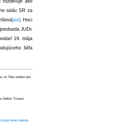
c rozdeľuje ako
ieho súdu SR za
rišová
[xix]
. Hoci
 predseda JUDr.
podarí 19. mája
adujúceho šéfa
. In: Plus sedem dní.
Delicti. Trnava:
-sr/judr-peter-paluda.