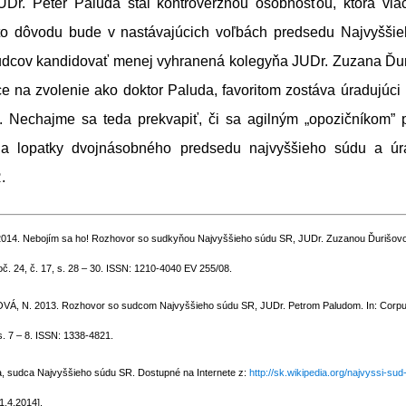
JUDr. Peter Paluda stal kontroverznou osobnosťou, ktorá via
hto dôvodu bude v nastávajúcich voľbách predsedu Najvyšš
udcov kandidovať menej vyhranená kolegyňa JUDr. Zuzana Ďu
e na zvolenie ako doktor Paluda, favoritom zostáva úradujúci
. Nechajme sa teda prekvapiť, či sa agilným „opozičníkom” 
na lopatky dvojnásobného predsedu najvyššieho súdu a úr
.
4. Nebojím sa ho! Rozhovor so sudkyňou Najvyššieho súdu SR, JUDr. Zuzanou Ďurišovou
roč. 24, č. 17, s. 28 – 30. ISSN: 1210-4040 EV 255/08.
Á, N. 2013. Rozhovor so sudcom Najvyššieho súdu SR, JUDr. Petrom Paludom. In: Corpus 
5, s. 7 – 8. ISSN: 1338-4821.
a, sudca Najvyššieho súdu SR. Dostupné na Internete z:
http://sk.wikipedia.org/najvyssi-sud
rístup k 1.4.2014].