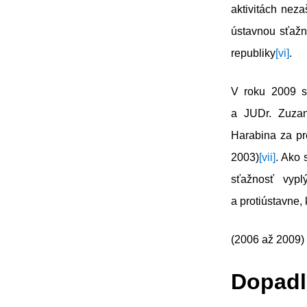
aktivitách neza
ústavnou sťažn
republiky
[vi]
.
V roku 2009 s
a JUDr. Zuzan
Harabina za pr
2003)
[vii]
. Ako 
sťažnosť vypl
a protiústavne,
(2006 až 2009)
Dopadl