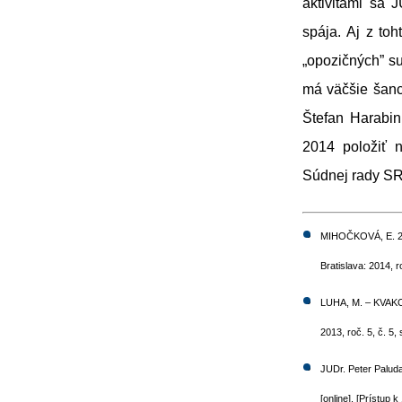
aktivitami sa 
spája. Aj z to
„opozičných” s
má väčšie šanc
Štefan Harabin
2014 položiť 
Súdnej rady SR
MIHOČKOVÁ, E. 201
Bratislava: 2014, 
LUHA, M. – KVAKOV
2013, roč. 5, č. 
JUDr. Peter Palud
[online]. [P