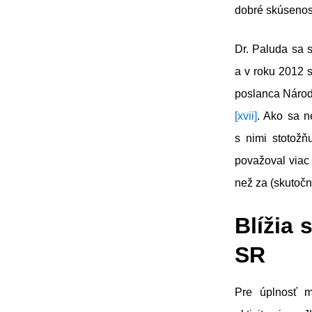
dobré skúsenos
Dr. Paluda sa 
a v roku 2012 s
poslanca Národn
[xvii]
. Ako sa n
s nimi stotožň
považoval viac 
než za (skutočný
Blížia
SR
Pre úplnosť m