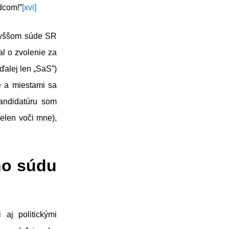
dcom!”
[xvi]
jvyššom súde SR
al o zvolenie za
ďalej len „SaS”)
é a miestami sa
kandidatúru som
ielen voči mne),
ho súdu
aj politickými