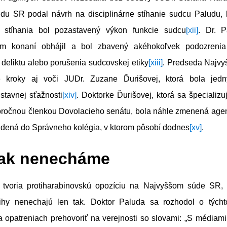
du SR podal návrh na disciplinárne stíhanie sudcu Paludu,
ho stíhania bol pozastavený výkon funkcie sudcu
[xii]
. Dr. 
nom konaní obhájil a bol zbavený akéhokoľvek podozreni
 deliktu alebo porušenia sudcovskej etiky
[xiii]
. Predseda Najvy
té kroky aj voči JUDr. Zuzane Ďurišovej, ktorá bola jed
stavnej sťažnosti
[xiv]
. Doktorke Ďurišovej, ktorá sa špecializ
horočnou členkou Dovolacieho senátu, bola náhle zmenená agen
adená do Správneho kolégia, v ktorom pôsobí dodnes
[xv]
.
tak nenecháme
í tvoria protiharabinovskú opozíciu na Najvyššom súde SR, 
ihy nenechajú len tak. Doktor Paluda sa rozhodol o týcht
a opatreniach prehovoriť na verejnosti so slovami: „S média