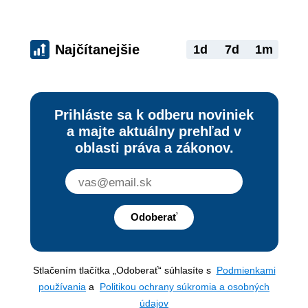
Najčítanejšie
1d
7d
1m
Prihláste sa k odberu noviniek
a majte aktuálny prehľad v
oblasti práva a zákonov.
Odoberať
Stlačením tlačítka „Odoberať“ súhlasíte s
Podmienkami
používania
a
Politikou ochrany súkromia a osobných
údajov