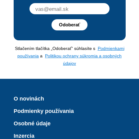
Odoberať
Stlačením tlačítka „Odoberať“ súhlasíte s
Podmienkami
používania
a
Politikou ochrany súkromia a osobných
údajov
O novinách
Podmienky používania
Osobné údaje
Inzercia