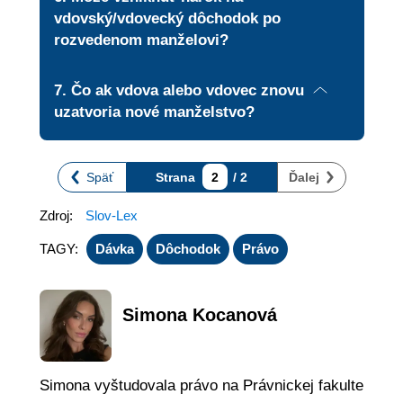
vdovský/vdovecký dôchodok po
rozvedenom manželovi?
Nie. Nárok na vdovský/vdovecký dôchodok má iba právoplatný manžel/manželka zomrelého. Po rozvode tento nárok zaniká.
Čo ak vdova alebo vdovec znovu
uzatvoria nové manželstvo?
V takom prípade nárok na vdovský alebo vdovecký dôchodok zaniká. Ak druhé manželstvo zanikne (napr. rozvodom), nárok na vdovský, resp. vdovecký dôchodok sa neobnovuje.
Späť
Strana
2
/ 2
Ďalej
Zdroj:
Slov-Lex
TAGY:
Dávka
Dôchodok
Právo
Simona Kocanová
Simona vyštudovala právo na Právnickej fakulte