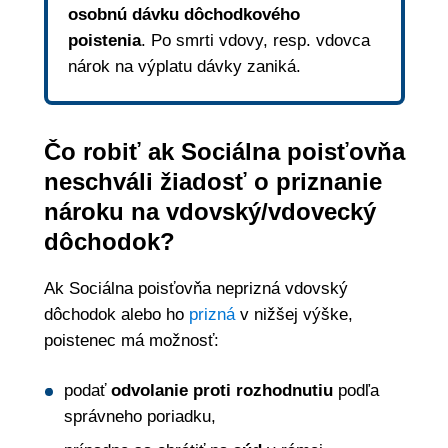
osobnú dávku dôchodkového
poistenia
. Po smrti vdovy, resp. vdovca
nárok na výplatu dávky zaniká.
Čo robiť ak Sociálna poisťovňa
neschváli žiadosť o priznanie
nároku na vdovský/vdovecký
dôchodok?
Ak Sociálna poisťovňa neprizná vdovský
dôchodok alebo ho
prizná
v nižšej výške,
poistenec má možnosť:
podať
odvolanie proti rozhodnutiu
podľa
správneho poriadku,