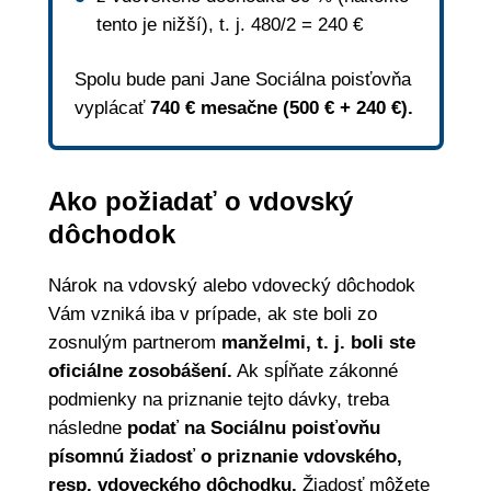
tento je nižší), t. j. 480/2 = 240 €
Spolu bude pani Jane Sociálna poisťovňa
vyplácať
740 € mesačne (500 € + 240 €).
Ako požiadať o vdovský
dôchodok
Nárok na vdovský alebo vdovecký dôchodok
Vám vzniká iba v prípade, ak ste boli zo
zosnulým partnerom
manželmi, t. j. boli ste
oficiálne zosobášení.
Ak spĺňate zákonné
podmienky na priznanie tejto dávky, treba
následne
podať na Sociálnu poisťovňu
písomnú žiadosť o priznanie vdovského,
resp. vdoveckého dôchodku.
Žiadosť môžete