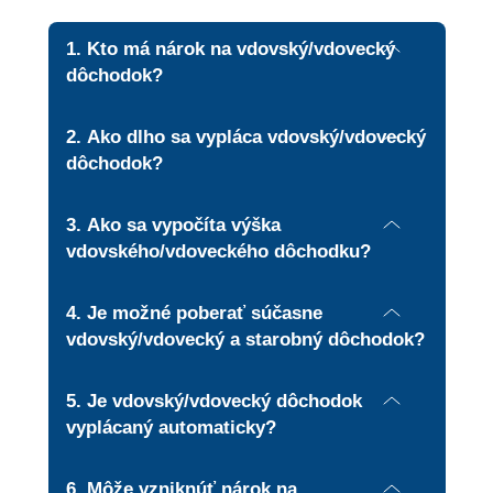
Kto má nárok na vdovský/vdovecký
dôchodok?
Nárok má vdova alebo vdovec, ak zomrelý manžel či manželka boli poberateľom starobného alebo invalidného dôchodku, alebo splnili podmienky na získanie starobného alebo invalidného dôchodku ku dňu smrti, alebo zomreli v dôsledku pracovného úrazu či choroby z povolania.
Ako dlho sa vypláca vdovský/vdovecký
dôchodok?
Štandardná doba: 2 roky od smrti manžela. Predĺženie: Po uplynutí jedného roka môže vdova poberať dôchodok naďalej, ak napríklad: sa stará o nezaopatrené dieťa, je sama invalidná (viac než 70 % pokles schopnosti pracovať), dosiahla dôchodkový vek, vychovala aspoň 3 deti.
Ako sa vypočíta výška
vdovského/vdoveckého dôchodku?
Výška vdovského, resp. vdoveckého dôchodku je 60 % zo sumy dôchodku (starobného alebo invalidného), na ktorý mal nárok zomretý manžel ku dňu smrti. Ak zomrel pred dôchodkovým vekom, Sociálna poisťovňa vypočíta tzv. predpokladaný dôchodok, z ktorého sa odvodí vdovský.
Je možné poberať súčasne
vdovský/vdovecký a starobný dôchodok?
Áno, avšak vypláca sa plná výška vyššieho dôchodku a z nižšieho dôchodku sa vypláca iba polovica (napr. ak má vdova svoj dôchodok 500 € a vdovský by bol 400 €, vyplatí sa 500 € + 200 € = 700 € mesačne).
Je vdovský/vdovecký dôchodok
vyplácaný automaticky?
Nie. O vdovský dôchodok je požiadať na príslušnej pobočke Sociálnej poisťovne. K žiadosti treba priložiť: úmrtný list manžela, sobášny list, doklad o poberaní dôchodku zomrelého (ak nie je v evidencii), občiansky preukaz žiadateľa.
Môže vzniknúť nárok na