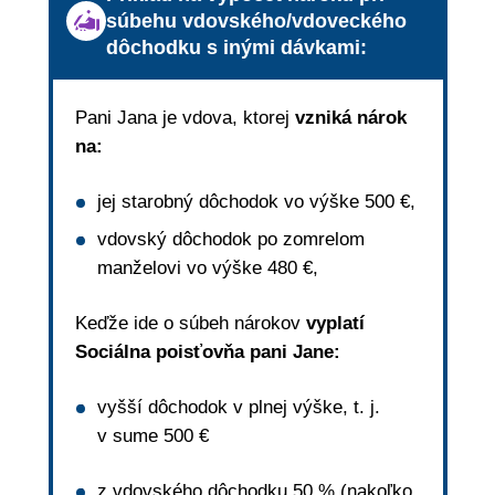
súbehu vdovského/vdoveckého
dôchodku s inými dávkami:
Pani Jana je vdova, ktorej
vzniká nárok
na:
jej starobný dôchodok vo výške 500 €,
vdovský dôchodok po zomrelom
manželovi vo výške 480 €,
Keďže ide o súbeh nárokov
vyplatí
Sociálna poisťovňa pani Jane:
vyšší dôchodok v plnej výške, t. j.
v sume 500 €
z vdovského dôchodku 50 % (nakoľko