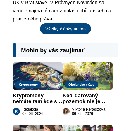
UK v Bratislave. V Právnych Novinách sa
venuje najmä témam z oblasti občianskeho a
pracovného práva.
Všetky články autora
Mohlo by vás zaujímať
Kryptomeny
Občianske právo
Kryptomeny 
Keď darovaný 
nemáte tam kde si 
pozemok nie je 
myslíte: Viete, kde 
„hotová vec“: kedy 
Redakcia
Viktória Kertészová
sa naozaj 
môže darca žiadať 
07. 08. 2026
06. 08. 2026
nachádzajú?
dar späť