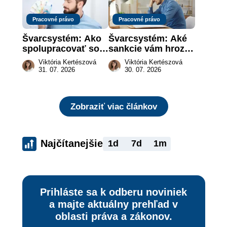
Pracovné právo
Pracovné právo
Švarcsystém: Ako 
Švarcsystém: Aké 
spolupracovať so 
sankcie vám hrozia 
živnostníkom 
a prečo nestačí 
Viktória Kertészová
Viktória Kertészová
legálne a bez 
zaplatiť pokutu?
31. 07. 2026
30. 07. 2026
rizika?
Zobraziť viac článkov
Najčítanejšie
1d
7d
1m
Prihláste sa k odberu noviniek
a majte aktuálny prehľad v
oblasti práva a zákonov.