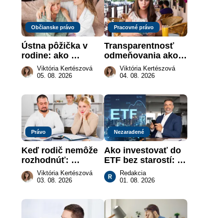
Občianske právo
Pracovné právo
Ústna pôžička v 
Transparentnosť 
rodine: ako 
odmeňovania ako 
vymôcť peniaze, 
právna povinnosť: 
Viktória Kertészová
Viktória Kertészová
keď na papieri nie 
revolúcia na 
05. 08. 2026
04. 08. 2026
je takmer nič
slovenskom trhu 
práce
Právo
Nezaradené
Keď rodič nemôže 
Ako investovať do 
rozhodnúť: 
ETF bez starostí: 
nahradenie prejavu 
Investičné plány, 
Viktória Kertészová
Redakcia
vôle súdom v 
ktoré urobia prácu 
03. 08. 2026
01. 08. 2026
záujme dieťaťa
za vás