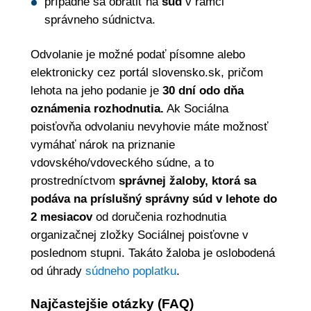
prípadne sa obrátiť na
súd
v rámci
správneho súdnictva.
Odvolanie je možné podať písomne alebo
elektronicky cez portál slovensko.sk, pričom
lehota na jeho podanie je
30 dní odo dňa
oznámenia rozhodnutia.
Ak Sociálna
poisťovňa odvolaniu nevyhovie máte možnosť
vymáhať nárok na priznanie
vdovského/vdoveckého súdne, a to
prostredníctvom
správnej žaloby, ktorá sa
podáva na príslušný správny súd v lehote do
2 mesiacov
od doručenia rozhodnutia
organizačnej zložky Sociálnej poisťovne v
poslednom stupni. Takáto žaloba je oslobodená
od úhrady
súdneho poplatku
.
Najčastejšie otázky (FAQ)