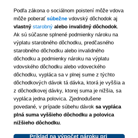
Podľa zákona o sociálnom poistení môže vdova
môže poberať
súbežne
vdovský dôchodok aj
vlastný
starobný
alebo invalidný dôchodok
.
Ak sú súčasne splnené podmienky nároku na
výplatu starobného dôchodku, predčasného
starobného dôchodku alebo invalidného
dôchodku a podmienky nároku na výplatu
vdovského dôchodku alebo vdoveckého
dôchodku, vypláca sa v plnej sume z týchto
dôchodkových dávok tá dávka, ktorá je vyššia a
z dôchodkovej dávky, ktorej suma je nižšia, sa
vypláca jedna polovica. Zjednodušene
povedané, v prípade súbehu dávok
sa vypláca
plná suma vyššieho dôchodku
a
polovica
nižšieho dôchodku
.
Príklad na výpočet nároku pri