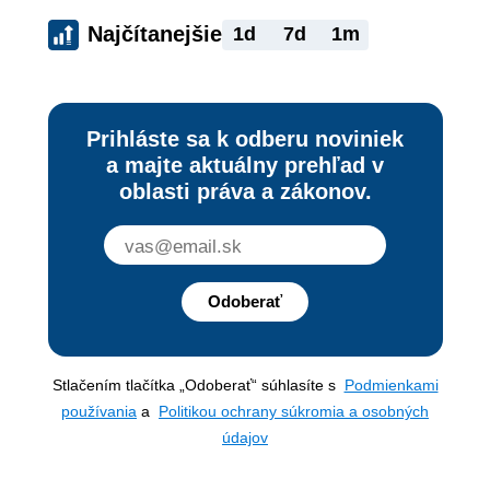
Najčítanejšie
1d
7d
1m
Prihláste sa k odberu noviniek
a majte aktuálny prehľad v
oblasti práva a zákonov.
Odoberať
Stlačením tlačítka „Odoberať“ súhlasíte s
Podmienkami
používania
a
Politikou ochrany súkromia a osobných
údajov