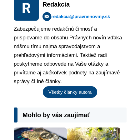
Redakcia
redakcia@pravnenoviny.sk
Zabezpečujeme redakčnú činnosť a
prispievame do obsahu Právnych novín vďaka
nášmu tímu najmä spravodajstvom a
prehľadovými informáciami. Taktiež radi
poskytneme odpovede na Vaše otázky a
privítame aj akékoľvek podnety na zaujímavé
správy či iné články.
Všetky články autora
Mohlo by vás zaujímať