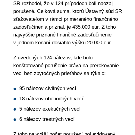
SR rozhodol, že v 124 prípadoch boli naozaj
porušené. Celková suma, ktorú Ústavný súd SR
sťažovateľom v rámci primeraného finančného
zadosťučinenia priznal, je 435.000 eur. Z toho
najvyššie priznané finančné zadosťučinenie
v jednom konaní dosiahlo výšku 20.000 eur.
Z uvedených 124 nálezov, kde bolo
konštatované porušenie práva na prerokovanie
veci bez zbytočných prieťahov sa týkalo:
95 nálezov civilných vecí
18 nálezov obchodných vecí
5 nálezov exekučných vecí
6 nálezov trestných vecí
Z toho najvyšší počet porušení bol evidovaný