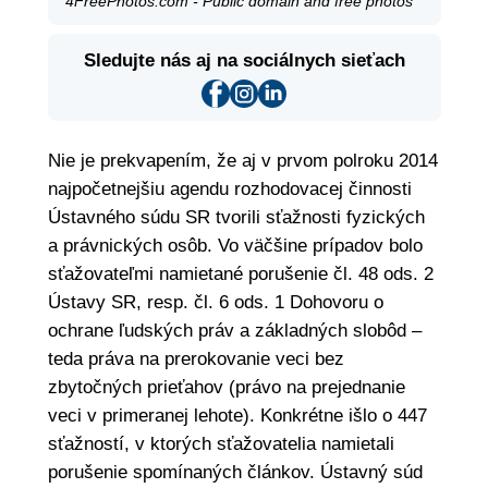
4FreePhotos.com - Public domain and free photos
Sledujte nás aj na sociálnych sieťach
Nie je prekvapením, že aj v prvom polroku 2014
najpočetnejšiu agendu rozhodovacej činnosti
Ústavného súdu SR tvorili sťažnosti fyzických
a právnických osôb. Vo väčšine prípadov bolo
sťažovateľmi namietané porušenie čl. 48 ods. 2
Ústavy SR, resp. čl. 6 ods. 1 Dohovoru o
ochrane ľudských práv a základných slobôd –
teda práva na prerokovanie veci bez
zbytočných prieťahov (právo na prejednanie
veci v primeranej lehote). Konkrétne išlo o 447
sťažností, v ktorých sťažovatelia namietali
porušenie spomínaných článkov. Ústavný súd