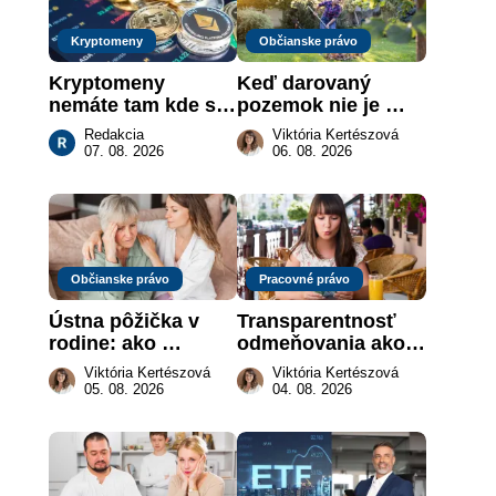
Kryptomeny
Občianske právo
Kryptomeny 
Keď darovaný 
nemáte tam kde si 
pozemok nie je 
myslíte: Viete, kde 
„hotová vec“: kedy 
Redakcia
Viktória Kertészová
sa naozaj 
môže darca žiadať 
07. 08. 2026
06. 08. 2026
nachádzajú?
dar späť
Občianske právo
Pracovné právo
Ústna pôžička v 
Transparentnosť 
rodine: ako 
odmeňovania ako 
vymôcť peniaze, 
právna povinnosť: 
Viktória Kertészová
Viktória Kertészová
keď na papieri nie 
revolúcia na 
05. 08. 2026
04. 08. 2026
je takmer nič
slovenskom trhu 
práce