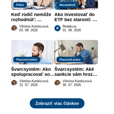
Právo
Nezaradené
Keď rodič nemôže 
Ako investovať do 
rozhodnúť: 
ETF bez starostí: 
nahradenie prejavu 
Investičné plány, 
Viktória Kertészová
Redakcia
vôle súdom v 
ktoré urobia prácu 
03. 08. 2026
01. 08. 2026
záujme dieťaťa
za vás
Pracovné právo
Pracovné právo
Švarcsystém: Ako 
Švarcsystém: Aké 
spolupracovať so 
sankcie vám hrozia 
živnostníkom 
a prečo nestačí 
Viktória Kertészová
Viktória Kertészová
legálne a bez 
zaplatiť pokutu?
31. 07. 2026
30. 07. 2026
rizika?
Zobraziť viac článkov