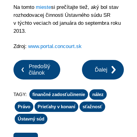
Na tomto
mieste
si prečítajte tiež, aký bol stav
rozhodovacej činnosti Ústavného súdu SR
v týchto veciach od januára do septembra roku
2013.
Zdroj:
www.portal.concourt.sk
Predošlý
Ďalej
článok
TAGY:
finančné zadosťučinenie
nález
Právo
Prieťahy v konaní
sťažnosť
Ústavný súd