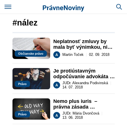
#nález
Neplatnosť zmluvy by 
mala byť výnimkou, nie 
zásadou.
Občianske právo
Martin Toček
|
02. 09. 2018
Je protiústavným 
odpočúvanie advokáta s 
klientom, ak advokát 
JUDr. Alexandra Podivinská
|
Právo
spácha trestný čin 
14. 07. 2018
podvodu?
Nemo plus iuris  –  
právna zásada 
prelomená nálezom 
JUDr. Mária Dvončová
|
Právo
Ústavného súdu SR
13. 06. 2018