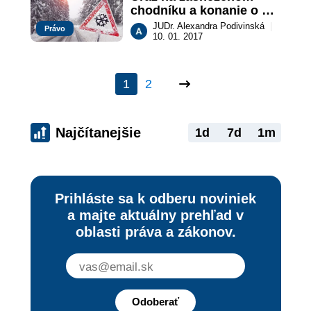
chodníku a konanie o 
náhrade škody
JUDr. Alexandra Podivinská
|
Právo
10. 01. 2017
1
2
Najčítanejšie
1d
7d
1m
Prihláste sa k odberu noviniek
a majte aktuálny prehľad v
oblasti práva a zákonov.
Odoberať