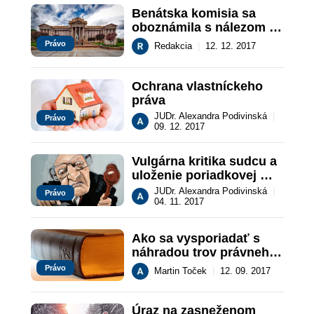
Benátska komisia sa 
oboznámila s nálezom 
vo veci sťažnosti 
Právo
Redakcia
|
12. 12. 2017
nevymenovaných 
kandidátov na 
ústavných sudcov
Ochrana vlastníckeho 
práva
JUDr. Alexandra Podivinská
|
Právo
09. 12. 2017
Vulgárna kritika sudcu a 
uloženie poriadkovej 
pokuty
JUDr. Alexandra Podivinská
|
Právo
04. 11. 2017
Ako sa vysporiadať s 
náhradou trov právneho 
zastúpenia v konaní o 
Právo
Martin Toček
|
12. 09. 2017
neplatnosti zmluvy?
Úraz na zasneženom 