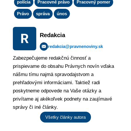
polícia
Pracovné právo
Pracovný pomer
Právo
správa
únos
Redakcia
redakcia@pravnenoviny.sk
Zabezpečujeme redakčnú činnosť a
prispievame do obsahu Právnych novín vďaka
nášmu tímu najmä spravodajstvom a
prehľadovými informáciami. Taktiež radi
poskytneme odpovede na Vaše otázky a
privítame aj akékoľvek podnety na zaujímavé
správy či iné články.
Všetky články autora