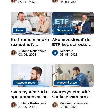
keď na papieri nie 
revolúcia na 
05. 08. 2026
04. 08. 2026
je takmer nič
slovenskom trhu 
práce
Právo
Nezaradené
Keď rodič nemôže 
Ako investovať do 
rozhodnúť: 
ETF bez starostí: 
nahradenie prejavu 
Investičné plány, 
Viktória Kertészová
Redakcia
vôle súdom v 
ktoré urobia prácu 
03. 08. 2026
01. 08. 2026
záujme dieťaťa
za vás
Pracovné právo
Pracovné právo
Švarcsystém: Ako 
Švarcsystém: Aké 
spolupracovať so 
sankcie vám hrozia 
živnostníkom 
a prečo nestačí 
Viktória Kertészová
Viktória Kertészová
legálne a bez 
zaplatiť pokutu?
31. 07. 2026
30. 07. 2026