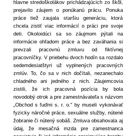
hlavne stredoškolákov prichádzajúcich zo škôl,
prejavilo záujem o ponúkanú prácu. Ponuka
práce tiež zaujala staršiu generáciu, ktorá
chcela zistiť viac informácií o práci pre svoje
deti. Okoloidúci sa so záujmom pýtali na
informácie ohľadom práce a bez zaváhania si
prevzali pracovnú zmluvu od fiktívnej
pracovníčky. V priebehu dvoch hodín sa rozdalo
sedemdesiatštyri už vyplnených pracovných
zmlúv. To, čo sa v nich dočítali, nezanechalo
chladného ani jedného z nich. Záujemcovia
zistili, že ich pracovná pozícia by bola
novodobý otrok a pre zamestnávateľa s názvom
„Obchod s ľuďmi s. r. o.” by museli vykonávať
fyzicky náročné práce, sexuálne služby, nútené
žobranie či nútený sobáš. Zmluva obsahovala aj
údaj, že mesačná mzda pre zamestnanca