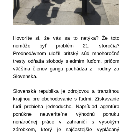
Hovoríte si, že vás sa to netýka? Že toto
nemôže byť problém 21. storočia?
Prednedávnom uložil britský súd mnohoročné
tresty odňatia slobody siedmim ľuďom, pričom
väčšina členov gangu pochádza z rodiny zo
Slovenska.
Slovenská republika je zdrojovou a tranzitnou
krajinou pre obchodovanie s ľuďmi. Získavanie
ľudí prebieha jednoducho. Napríklad agentúra
ponúkne neuveriteľne výhodnú ponuku
nenáročnej práce v zahraničí s vysokým
zárobkom, ktorý je najčastejšie vyplácaný