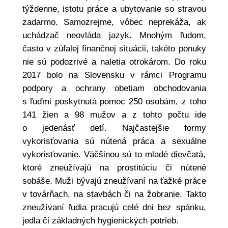
týždenne, istotu práce a ubytovanie so stravou
zadarmo. Samozrejme, vôbec neprekáža, ak
uchádzač neovláda jazyk. Mnohým ľudom,
často v zúfalej finančnej situácii, takéto ponuky
nie sú podozrivé a naletia otrokárom. Do roku
2017 bolo na Slovensku v rámci Programu
podpory a ochrany obetiam obchodovania
s ľuďmi poskytnutá pomoc 250 osobám, z toho
141 žien a 98 mužov a z tohto počtu ide
o jedenásť detí. Najčastejšie formy
vykorisťovania sú nútená práca a sexuálne
vykorisťovanie. Väčšinou sú to mladé dievčatá,
ktoré zneužívajú na prostitúciu či nútené
sobáše. Muži bývajú zneužívaní na ťažké práce
v továrňach, na stavbách či na žobranie. Takto
zneužívaní ľudia pracujú celé dni bez spánku,
jedla či základných hygienických potrieb.