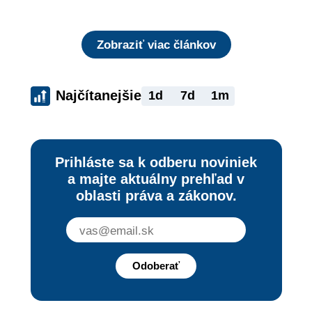
rizika?
Zobraziť viac článkov
Najčítanejšie
1d
7d
1m
Prihláste sa k odberu noviniek
a majte aktuálny prehľad v
oblasti práva a zákonov.
Odoberať