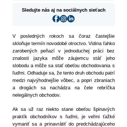
Sledujte nás aj na sociálnych sieťach
V posledných rokoch sa čoraz častejšie
skloňuje termín novodobé otroctvo. Vidina ľahko
zarobených peňazí v jednoduchej práci bez
znalosti jazyka môže záujemcu stáť jeho
slobodu a môže sa stať obeťou obchodovania s
ľuďmi. Odhaduje sa, že tento druh obchodu patrí
medzi najvýhodnejšie vôbec, a popri zbraniach
a drogách sa nachádza na čele rebríčka
nelegálnych obchodov.
Ak sa už raz niekto stane obeťou špinavých
praktík obchodníkov s ľuďmi, je veľmi ťažké
vymaniť sa a prinavrátiť do predchádzajúceho