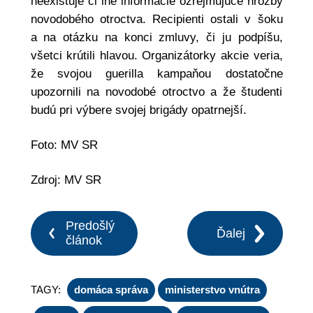
neexistuje či iné informácie ozrejmujúce hrozby
novodobého otroctva. Recipienti ostali v šoku
a na otázku na konci zmluvy, či ju podpíšu,
všetci krútili hlavou. Organizátorky akcie veria,
že svojou guerilla kampaňou dostatočne
upozornili na novodobé otroctvo a že študenti
budú pri výbere svojej brigády opatrnejší.
Foto: MV SR
Zdroj: MV SR
Predošlý
Ďalej
článok
TAGY:
domáca správa
ministerstvo vnútra