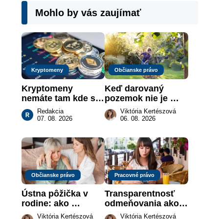
Mohlo by vás zaujímať
Kryptomeny
Občianske právo
Kryptomeny 
Keď darovaný 
nemáte tam kde si 
pozemok nie je 
myslíte: Viete, kde 
„hotová vec“: kedy 
Redakcia
Viktória Kertészová
sa naozaj 
môže darca žiadať 
07. 08. 2026
06. 08. 2026
nachádzajú?
dar späť
Občianske právo
Pracovné právo
Ústna pôžička v 
Transparentnosť 
rodine: ako 
odmeňovania ako 
vymôcť peniaze, 
právna povinnosť: 
Viktória Kertészová
Viktória Kertészová