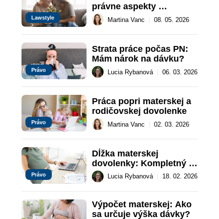
právne aspekty 
materstva
Lawstyle
Martina Vanc
|
08. 05. 2026
Strata práce počas PN: 
Mám nárok na dávku?
Právo
Lucia Rybanová
|
06. 03. 2026
Práca popri materskej a 
rodičovskej dovolenke
Právo
Martina Vanc
|
02. 03. 2026
Dĺžka materskej 
dovolenky: Kompletný 
prehľad
Právo
Lucia Rybanová
|
18. 02. 2026
Výpočet materskej: Ako 
sa určuje výška dávky?