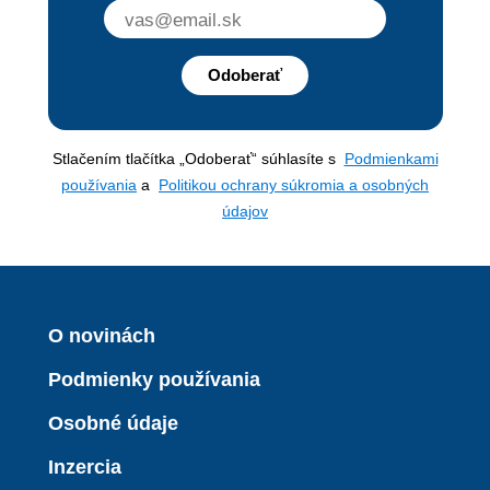
Odoberať
Stlačením tlačítka „Odoberať“ súhlasíte s
Podmienkami
používania
a
Politikou ochrany súkromia a osobných
údajov
O novinách
Podmienky používania
Osobné údaje
Inzercia