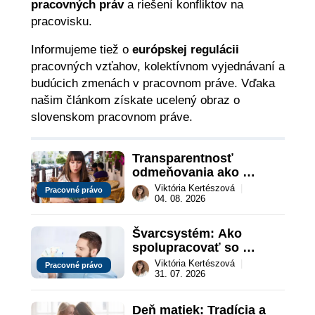
pracovných práv
a riešení konfliktov na
pracovisku.
Informujeme tiež o
európskej regulácii
pracovných vzťahov, kolektívnom vyjednávaní a
budúcich zmenách v pracovnom práve. Vďaka
našim článkom získate ucelený obraz o
slovenskom pracovnom práve.
Transparentnosť 
odmeňovania ako 
právna povinnosť: 
Viktória Kertészová
|
Pracovné právo
revolúcia na 
04. 08. 2026
slovenskom trhu práce
Švarcsystém: Ako 
spolupracovať so 
živnostníkom legálne a 
Viktória Kertészová
|
Pracovné právo
bez rizika?
31. 07. 2026
Deň matiek: Tradícia a 