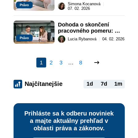
Simona Kocanová
|
Právo
07. 02. 2026
Dohoda o skončení 
pracovného pomeru: 
Ako ju napísať?
Právo
Lucia Rybanová
|
04. 02. 2026
1
2
3
…
8
Najčítanejšie
1d
7d
1m
Prihláste sa k odberu noviniek
a majte aktuálny prehľad v
oblasti práva a zákonov.