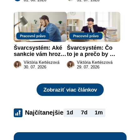
za vás
rizika?
Pracovné právo
Pracovné právo
Švarcsystém: Aké 
Švarcsystém: Čo 
sankcie vám hrozia 
to je a prečo by 
a prečo nestačí 
vás to malo 
Viktória Kertészová
Viktória Kertészová
zaplatiť pokutu?
zaujímať
30. 07. 2026
29. 07. 2026
Zobraziť viac článkov
Najčítanejšie
1d
7d
1m