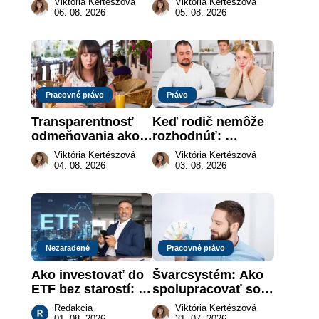
Viktória Kertészová
Viktória Kertészová
môže darca žiadať 
keď na papieri nie 
06. 08. 2026
05. 08. 2026
dar späť
je takmer nič
Pracovné právo
Právo
Transparentnosť 
Keď rodič nemôže 
odmeňovania ako 
rozhodnúť: 
právna povinnosť: 
nahradenie prejavu 
Viktória Kertészová
Viktória Kertészová
revolúcia na 
vôle súdom v 
04. 08. 2026
03. 08. 2026
slovenskom trhu 
záujme dieťaťa
práce
Nezaradené
Pracovné právo
Ako investovať do 
Švarcsystém: Ako 
ETF bez starostí: 
spolupracovať so 
Investičné plány, 
živnostníkom 
Redakcia
Viktória Kertészová
ktoré urobia prácu 
legálne a bez 
01. 08. 2026
31. 07. 2026