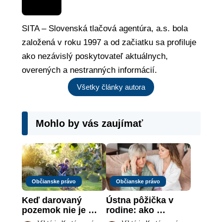
SITA – Slovenská tlačová agentúra, a.s. bola
založená v roku 1997 a od začiatku sa profiluje
ako nezávislý poskytovateľ aktuálnych,
overených a nestranných informácií.
Všetky články autora
Mohlo by vás zaujímať
Občianske právo
Občianske právo
Keď darovaný 
Ústna pôžička v 
pozemok nie je 
rodine: ako 
„hotová vec“: kedy 
vymôcť peniaze, 