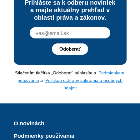
Prihláste sa k odberu noviniek
a majte aktuálny prehľad v
oblasti práva a zákonov.
Odoberať
Stlačením tlačítka „Odoberať“ súhlasíte s
Podmienkami
používania
a
Politikou ochrany súkromia a osobných
údajov
O novinách
Podmienky používania