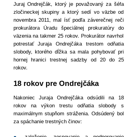
Juraj Ondrejčák, ktorý je považovaný za šéfa
zločineckej skupiny a ktorý sedí vo väzbe od
novembra 2011, mal ísť podľa záverečnej reči
prokurátora Úradu špeciálnej prokuratúry do
väzenia na takmer 25 rokov. Prokurátor navrhol
potrestať Juraja Ondrejčáka trestom odňatia
slobody, ktorého dĺžka sa mala pohybovať pri
hornej hranici trestnej sadzby od 20 do 25
rokov.
18 rokov pre Ondrejčáka
Nakoniec Juraja Ondrejčáka odsúdili na 18
rokov na výkon trestu odňatia slobody s
maximálnym stupňom stráženia. Odsúdený bol
za spáchanie trestných činov:
založenie, zosnovanie a podporovanie