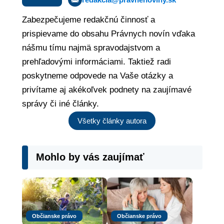
Zabezpečujeme redakčnú činnosť a
prispievame do obsahu Právnych novín vďaka
nášmu tímu najmä spravodajstvom a
prehľadovými informáciami. Taktiež radi
poskytneme odpovede na Vaše otázky a
privítame aj akékoľvek podnety na zaujímavé
správy či iné články.
Všetky články autora
Mohlo by vás zaujímať
Občianske právo
Občianske právo