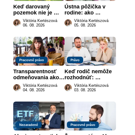
Keď darovaný 
Ústna pôžička v 
pozemok nie je 
rodine: ako 
„hotová vec“: kedy 
vymôcť peniaze, 
Viktória Kertészová
Viktória Kertészová
môže darca žiadať 
keď na papieri nie 
06. 08. 2026
05. 08. 2026
dar späť
je takmer nič
Pracovné právo
Právo
Transparentnosť 
Keď rodič nemôže 
odmeňovania ako 
rozhodnúť: 
právna povinnosť: 
nahradenie prejavu 
Viktória Kertészová
Viktória Kertészová
revolúcia na 
vôle súdom v 
04. 08. 2026
03. 08. 2026
slovenskom trhu 
záujme dieťaťa
práce
Nezaradené
Pracovné právo