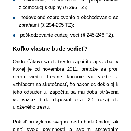
zločineckej skupiny (§ 296 TZ);
nedovolené ozbrojovanie a obchodovanie so
zbraňami (§ 294-295 TZ);
poškodzovanie cudzej veci (§ 245-246 TZ).
Koľko vlastne bude sedieť?
Ondrejčákovi sa do trestu započíta aj väzba, v
ktorej je od novembra 2011, pretože sa proti
nemu viedlo trestné konanie vo väzbe a
vzhľadom na skutočnosť, že nakoniec došlo aj k
jeho odsúdeniu, započíta sa mu doba strávená
vo väzbe (teda doposiaľ cca. 2,5 roka) do
uloženého trestu.
Pokiaľ pri výkone svojho trestu bude Ondrejčák
plniť svoje povinnosti a svojim správaním