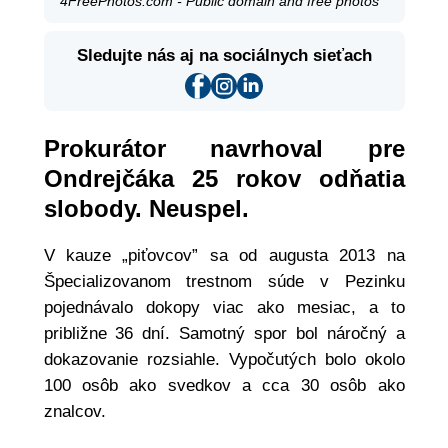
4FreePhotos.com - Public domain and free photos
Sledujte nás aj na sociálnych sieťach
Prokurátor navrhoval pre
Ondrejčáka 25 rokov odňatia
slobody. Neuspel.
V kauze „piťovcov” sa od augusta 2013 na
Špecializovanom trestnom súde v Pezinku
pojednávalo dokopy viac ako mesiac, a to
približne 36 dní. Samotný spor bol náročný a
dokazovanie rozsiahle. Vypočutých bolo okolo
100 osôb ako svedkov a cca 30 osôb ako
znalcov.