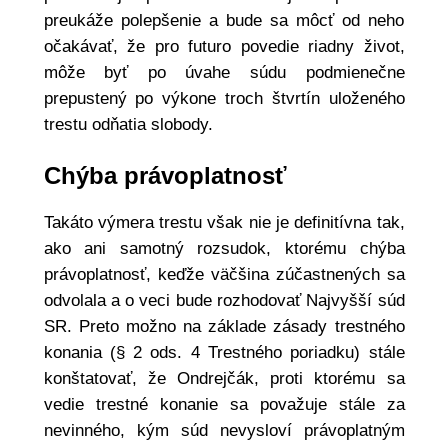
preukáže polepšenie a bude sa môcť od neho
očakávať, že pro futuro povedie riadny život,
môže byť po úvahe súdu podmienečne
prepustený po výkone troch štvrtín uloženého
trestu odňatia slobody.
Chýba právoplatnosť
Takáto výmera trestu však nie je definitívna tak,
ako ani samotný rozsudok, ktorému chýba
právoplatnosť, keďže väčšina zúčastnených sa
odvolala a o veci bude rozhodovať Najvyšší súd
SR. Preto možno na základe zásady trestného
konania (§ 2 ods. 4 Trestného poriadku) stále
konštatovať, že Ondrejčák, proti ktorému sa
vedie trestné konanie sa považuje stále za
nevinného, kým súd nevysloví právoplatným