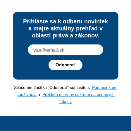
Prihláste sa k odberu noviniek
a majte aktuálny prehľad v
oblasti práva a zákonov.
Odoberať
Stlačením tlačítka „Odoberať“ súhlasíte s
Podmienkami
používania
a
Politikou ochrany súkromia a osobných
údajov