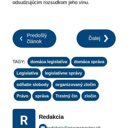
odsudzujúcim rozsudkom jeho vinu.
Predošlý
Ďalej
článok
TAGY:
domáca legislatíva
domáca správa
Legislatíva
legislatívne správy
odňatie slobody
organizovaný zločin
Právo
správa
Trestný čin
zločin
Redakcia
redakcia@pravnenoviny.sk