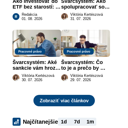
Ako investovať do 
Švarcsystém: Ako 
ETF bez starostí: 
spolupracovať so 
Investičné plány, 
živnostníkom 
Redakcia
Viktória Kertészová
ktoré urobia prácu 
legálne a bez 
01. 08. 2026
31. 07. 2026
za vás
rizika?
Pracovné právo
Pracovné právo
Švarcsystém: Aké 
Švarcsystém: Čo 
sankcie vám hrozia 
to je a prečo by 
a prečo nestačí 
vás to malo 
Viktória Kertészová
Viktória Kertészová
zaplatiť pokutu?
zaujímať
30. 07. 2026
29. 07. 2026
Zobraziť viac článkov
Najčítanejšie
1d
7d
1m