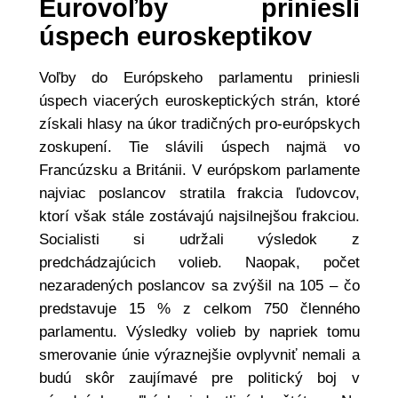
Eurovoľby priniesli
úspech euroskeptikov
Voľby do Európskeho parlamentu priniesli
úspech viacerých euroskeptických strán, ktoré
získali hlasy na úkor tradičných pro-európskych
zoskupení. Tie slávili úspech najmä vo
Francúzsku a Británii. V európskom parlamente
najviac poslancov stratila frakcia ľudovcov,
ktorí však stále zostávajú najsilnejšou frakciou.
Socialisti si udržali výsledok z
predchádzajúcich volieb. Naopak, počet
nezaradených poslancov sa zvýšil na 105 – čo
predstavuje 15 % z celkom 750 členného
parlamentu. Výsledky volieb by napriek tomu
smerovanie únie výraznejšie ovplyvniť nemali a
budú skôr zaujímavé pre politický boj v