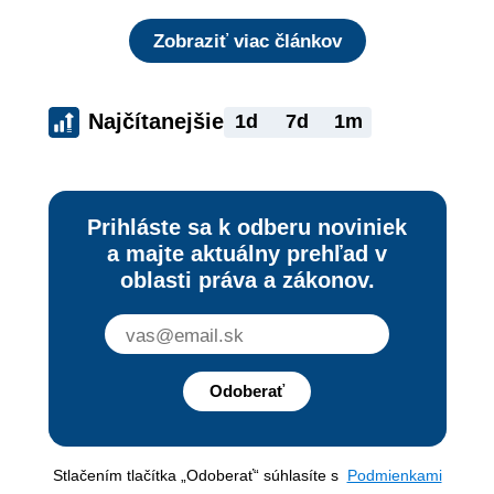
Zobraziť viac článkov
Najčítanejšie
1d
7d
1m
Prihláste sa k odberu noviniek
a majte aktuálny prehľad v
oblasti práva a zákonov.
Odoberať
Stlačením tlačítka „Odoberať“ súhlasíte s
Podmienkami