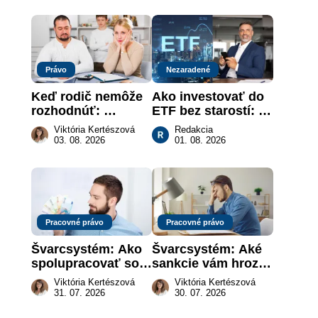
je takmer nič
slovenskom trhu 
práce
Právo
Nezaradené
Keď rodič nemôže 
Ako investovať do 
rozhodnúť: 
ETF bez starostí: 
nahradenie prejavu 
Investičné plány, 
Viktória Kertészová
Redakcia
vôle súdom v 
ktoré urobia prácu 
03. 08. 2026
01. 08. 2026
záujme dieťaťa
za vás
Pracovné právo
Pracovné právo
Švarcsystém: Ako 
Švarcsystém: Aké 
spolupracovať so 
sankcie vám hrozia 
živnostníkom 
a prečo nestačí 
Viktória Kertészová
Viktória Kertészová
legálne a bez 
zaplatiť pokutu?
31. 07. 2026
30. 07. 2026
rizika?