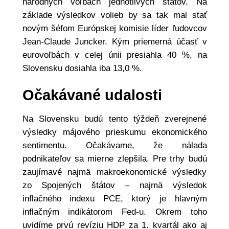
národných voľbách jednotlivých štátov. Na
základe výsledkov volieb by sa tak mal stať
novým šéfom Európskej komisie líder ľudovcov
Jean-Claude Juncker. Kým priemerná účasť v
eurovoľbách v celej únii presiahla 40 %, na
Slovensku dosiahla iba 13,0 %.
Očakávané udalosti
Na Slovensku budú tento týždeň zverejnené
výsledky májového prieskumu ekonomického
sentimentu. Očakávame, že nálada
podnikateľov sa mierne zlepšila. Pre trhy budú
zaujímavé najmä makroekonomické výsledky
zo Spojených štátov – najmä výsledok
inflačného indexu PCE, ktorý je hlavným
inflačným indikátorom Fed-u. Okrem toho
uvidíme prvú revíziu HDP za 1. kvartál ako aj