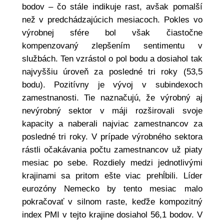
bodov – čo stále indikuje rast, avšak pomalší
než v predchádzajúcich mesiacoch. Pokles vo
výrobnej sfére bol však čiastočne
kompenzovaný zlepšením sentimentu v
službách. Ten vzrástol o pol bodu a dosiahol tak
najvyššiu úroveň za posledné tri roky (53,5
bodu). Pozitívny je vývoj v subindexoch
zamestnanosti. Tie naznačujú, že výrobný aj
nevýrobný sektor v máji rozširovali svoje
kapacity a naberali najviac zamestnancov za
posledné tri roky. V prípade výrobného sektora
rástli očakávania počtu zamestnancov už piaty
mesiac po sebe. Rozdiely medzi jednotlivými
krajinami sa pritom ešte viac prehĺbili. Líder
eurozóny Nemecko by tento mesiac malo
pokračovať v silnom raste, keďže kompozitný
index PMI v tejto krajine dosiahol 56,1 bodov. V