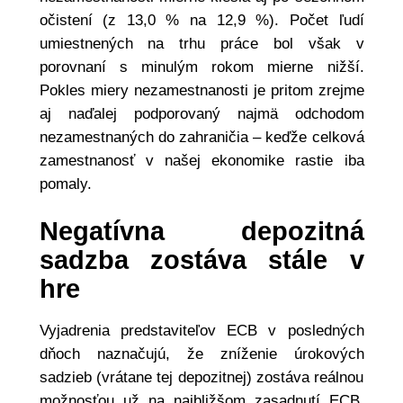
očistení (z 13,0 % na 12,9 %). Počet ľudí
umiestnených na trhu práce bol však v
porovnaní s minulým rokom mierne nižší.
Pokles miery nezamestnanosti je pritom zrejme
aj naďalej podporovaný najmä odchodom
nezamestnaných do zahraničia – keďže celková
zamestnanosť v našej ekonomike rastie iba
pomaly.
Negatívna depozitná
sadzba zostáva stále v
hre
Vyjadrenia predstaviteľov ECB v posledných
dňoch naznačujú, že zníženie úrokových
sadzieb (vrátane tej depozitnej) zostáva reálnou
možnosťou už na najbližšom zasadnutí ECB,