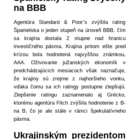
na BBB
Agentúra Standard & Poor’s zvýšila rating
Španielska o jeden stupeň na úroveň BBB, čím
sa krajina dostala 2 stupne nad hranicu
investičného pásma. Krajina pritom ešte pred
krízou bola hodnotená najvyššou známkou,
AAA. Oživovanie južanských ekonomík v
predchádzajúcich mesiacoch však naznačuje,
že krajiny sú zrejme z najhoršieho vonku,
vďaka čomu sa ich ratingy postupne zlepšujú.
Zlepšenie ratingu zaznamenalo aj Grécko,
ktorému agentúra Fitch zvýšila hodnotenie z B-
na B, čo je ale stále v rámci špekulatívneho
pásma.
Ukrajinským prezidentom