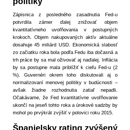
politiky
Zápisnica z posledného zasadnutia Fed-u
potvrdila zámer ďalej znižovať objem
kvantitatívneho uvoľňovania v postupných
krokoch. Objem nakupovaných aktív aktuálne
dosahuje 45 miliárd USD. Ekonomická slabosť
zo začiatku roka bola podľa Fedu iba dočasná a
trh práce by sa mal oživovať aj naďalej. Inflácia
by sa postupne mala priblížiť k cieľu Fed-u (2
%). Guvernéri okrem toho diskutovali aj o
normalizovaní menovej politiky v budúcnosti –
avšak žiadne rozhodnutia zatiaľ nepadli.
Očakávame, že Fed kvantitatívne uvoľňovanie
ukončí na jeseň tohto roka a úrokové sadzby by
mohol po prvýkrát zvýšiť v polovici roku 2015.
Španielsky rating zvýšený