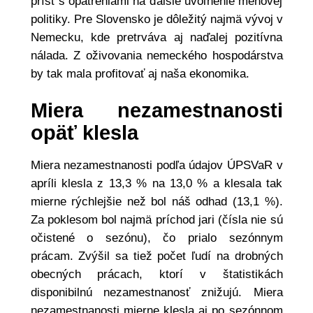
prísť s opatreniami na ďalšie uvoľnenie menovej
politiky. Pre Slovensko je dôležitý najmä vývoj v
Nemecku, kde pretrváva aj naďalej pozitívna
nálada. Z oživovania nemeckého hospodárstva
by tak mala profitovať aj naša ekonomika.
Miera nezamestnanosti
opäť klesla
Miera nezamestnanosti podľa údajov ÚPSVaR v
apríli klesla z 13,3 % na 13,0 % a klesala tak
mierne rýchlejšie než bol náš odhad (13,1 %).
Za poklesom bol najmä príchod jari (čísla nie sú
očistené o sezónu), čo prialo sezónnym
prácam. Zvýšil sa tiež počet ľudí na drobných
obecných prácach, ktorí v štatistikách
disponibilnú nezamestnanosť znižujú. Miera
nezamestnanosti mierne klesla aj po sezónnom