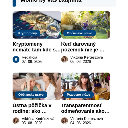
Kryptomeny
Občianske právo
Kryptomeny 
Keď darovaný 
nemáte tam kde si 
pozemok nie je 
myslíte: Viete, kde 
„hotová vec“: kedy 
Redakcia
Viktória Kertészová
sa naozaj 
môže darca žiadať 
07. 08. 2026
06. 08. 2026
nachádzajú?
dar späť
Občianske právo
Pracovné právo
Ústna pôžička v 
Transparentnosť 
rodine: ako 
odmeňovania ako 
vymôcť peniaze, 
právna povinnosť: 
Viktória Kertészová
Viktória Kertészová
keď na papieri nie 
revolúcia na 
05. 08. 2026
04. 08. 2026