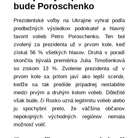
bude Poroschenko
Prezidentské voľby na Ukrajine vyhral podľa
predbežných výsledkov podnikateľ a hlavný
favorit volieb Petro Poroschenko. Ten bol
zvolený za prezidenta už v prvom kole, keď
získal 56 % všetkých hlasov. Druhá v poradí
skončila bývalá premiérka Julia Timošenková
so ziskom 13 %. Zvolenie prezidenta už v
prvom kole sa pritom javí ako lepší scenár,
keďže sa tak predíde prípadnej nestabilite
medzi prvým a druhým kolom volieb. Dôležité
však bude, či Rusko uzná legitimitu volieb alebo
ju spochybní preto, že väčšina občanov
nepokojných východných regiónov nemala
možnosť voliť.