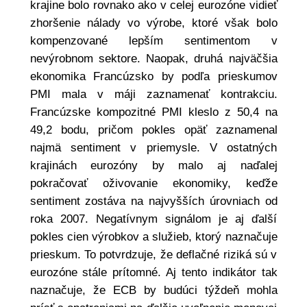
krajine bolo rovnako ako v celej eurozóne vidieť
zhoršenie nálady vo výrobe, ktoré však bolo
kompenzované lepším sentimentom v
nevýrobnom sektore. Naopak, druhá najväčšia
ekonomika Francúzsko by podľa prieskumov
PMI mala v máji zaznamenať kontrakciu.
Francúzske kompozitné PMI kleslo z 50,4 na
49,2 bodu, pričom pokles opäť zaznamenal
najmä sentiment v priemysle. V ostatných
krajinách eurozóny by malo aj naďalej
pokračovať oživovanie ekonomiky, keďže
sentiment zostáva na najvyšších úrovniach od
roka 2007. Negatívnym signálom je aj ďalší
pokles cien výrobkov a služieb, ktorý naznačuje
prieskum. To potvrdzuje, že deflačné riziká sú v
eurozóne stále prítomné. Aj tento indikátor tak
naznačuje, že ECB by budúci týždeň mohla