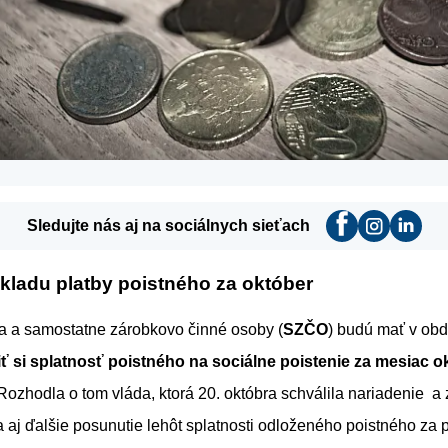
Sledujte nás aj na sociálnych sieťach
ladu platby poistného za október
a a samostatne zárobkovo činné osoby (
SZČO
) budú mať v ob
iť si splatnosť poistného na sociálne poistenie za mesiac 
 Rozhodla o tom vláda, ktorá 20. októbra schválila nariadenie a 
 aj ďalšie posunutie lehôt splatnosti odloženého poistného za