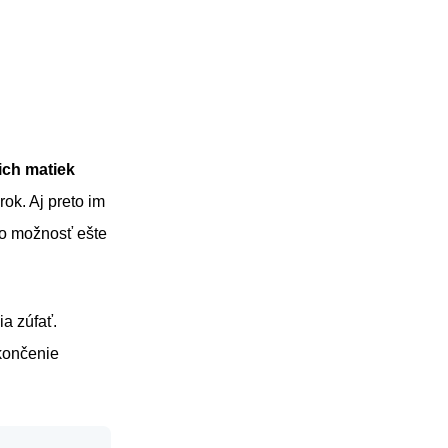
ch matiek
rok. Aj preto im
to možnosť ešte
a zúfať.
ukončenie