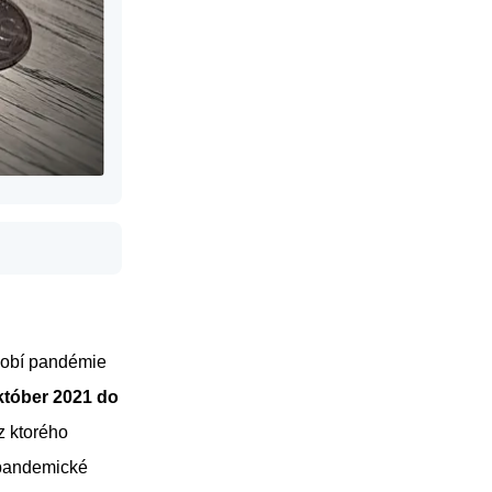
dobí pandémie
október 2021 do
z ktorého
 pandemické