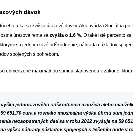
razových dávok
dúceho roka sa zvýšia úrazové dávky. Ako uvádza Sociálna poi
lostná úrazová renta sa
zvýšia o 1,6 %
. O také isté percento sa
 ktorými sú jednorazové odškodnenie, náhrada nákladov spojen
adov spojených s pohrebom.
sú obmedzené maximálnou sumou stanovenou v zákone, ktorá 
 výška jednorazového
odškodnenia manžela alebo manžel
 59 651,70 eura a rovnako maximálna výška úhrnu súm jed
enia nezaopatrených detí
sa v roku 2022 zvyšuje na 59 651
lna výška náhrady
nákladov spojených s liečením
bude v r