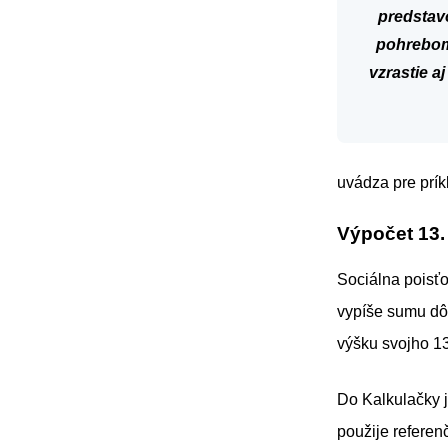
predstav
pohrebo
vzrastie 
uvádza pre prík
Výpočet 13
Sociálna poisťo
vypíše sumu dôc
výšku svojho 1
Do Kalkulačky 
použije refere