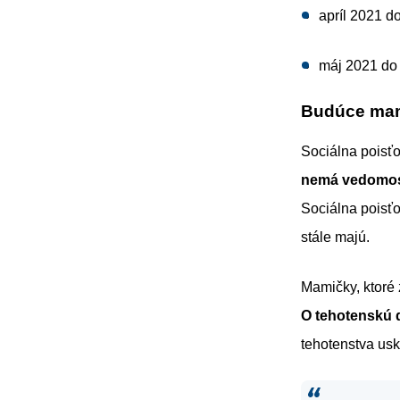
apríl 2021 d
máj 2021 do
Budúce mam
Sociálna poisťov
nemá vedomos
Sociálna poisťo
stále majú.
Mamičky, ktoré 
O tehotenskú d
tehotenstva usk