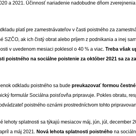
020 a 2021. Účinnosť nariadenie nadobudne dňom zverejnenia 
kladu platí pre zamestnávateľov v časti poistného za zamestná
é SZČO, ak ich čistý obrat alebo príjem z podnikania a inej sa
osti v uvedenom mesiaci poklesol o 40 % a viac.
Treba však u
sti poistného na sociálne poistenie za október 2021 sa za
enok odkladu poistného sa bude
preukazovať formou čestné
nický formulár Sociálna poisťovňa pripravuje. Pokles obratu, res
odvádzateľ poistného oznámi prostredníctvom tohto pripravova
é lehoty splatnosti sa týkajú mesiacov máj, jún, júl, december 2
 apríl a máj 2021.
Nová lehota splatnosti poistného
na sociáln