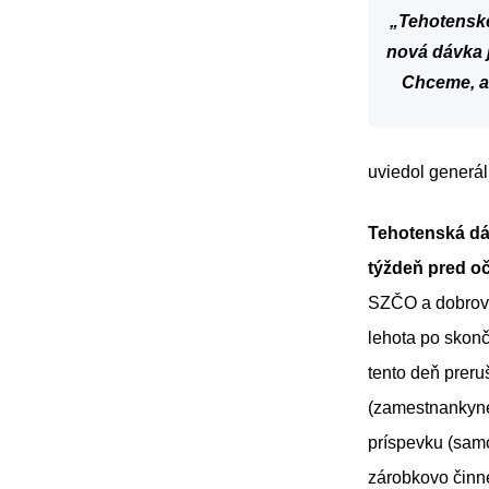
„Tehotenské
nová dávka je
Chceme, a
uviedol generál
Tehotenská dáv
týždeň pred o
SZČO a dobrovo
lehota po skon
tento deň prer
(zamestnankyne
príspevku (sam
zárobkovo činn