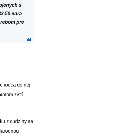
ojených s
83,50 eura
hrebom pre
ôchodca do nej
ratom zistí
ku z cudziny sa
 Národnou