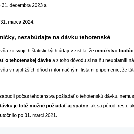
o 31. decembra 2023 a
 31. marca 2024.
ičky, nezabúdajte na dávku tehotenské
ňa zo svojich štatistických údajov zistila, že
množstvo budúci
ť o tehotenskej dávke
a z toho dôvodu si na ňu neuplatnili ná
vňa v najbližších dňoch informačnými listami pripomenie, že tú
zabudli počas tehotenstva požiadať o tehotenskú dávku, nemusi
ávku je totiž možné požiadať aj spätne
, ak sa pôrod, resp. 
utočnilo po 31. marci 2021.