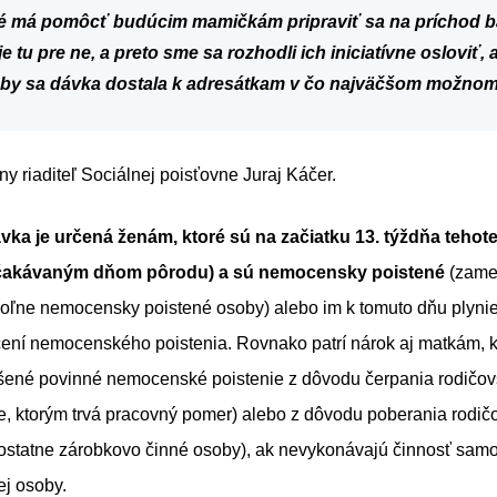
 má pomôcť budúcim mamičkám pripraviť sa na príchod b
 tu pre ne, a preto sme sa rozhodli ich iniciatívne osloviť, a
by sa dávka dostala k adresátkam v čo najväčšom možnom
ny riaditeľ Sociálnej poisťovne Juraj Káčer.
ka je určená ženám, ktoré sú na začiatku 13. týždňa tehote
čakávaným dňom pôrodu) a sú nemocensky poistené
(zame
ľne nemocensky poistené osoby) alebo im k tomuto dňu plyni
čení nemocenského poistenia. Rovnako patrí nárok aj matkám, k
ušené povinné nemocenské poistenie z dôvodu čerpania rodičov
, ktorým trvá pracovný pomer) alebo z dôvodu poberania rodi
ostatne zárobkovo činné osoby), ak nevykonávajú činnosť samo
ej osoby.