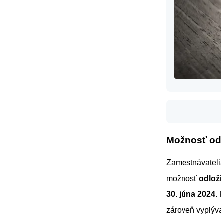
Možnosť odk
Zamestnávateli
možnosť
odlož
30. júna 2024
.
zároveň vyplýva