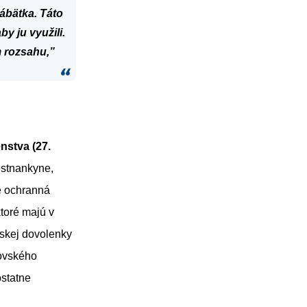
ábätka. Táto
by ju využili.
 rozsahu,”
nstva (27.
stnankyne,
e ochranná
toré majú v
skej dovolenky
čovského
statne