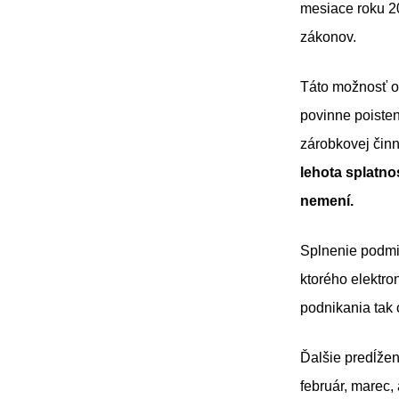
mesiace roku 2
zákonov.
Táto možnosť od
povinne poisten
zárobkovej činn
lehota splatno
nemení.
Splnenie podmi
ktorého elektro
podnikania tak 
Ďalšie predĺžen
február, marec,