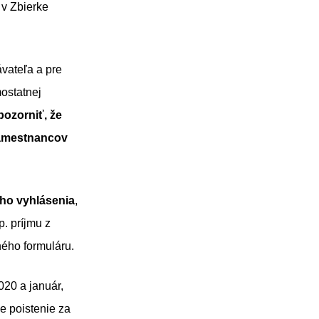
v Zbierke
vateľa a pre
mostatnej
pozorniť, že
 zamestnancov
ho vyhlásenia
,
p. príjmu z
ného formuláru.
020 a január,
e poistenie za