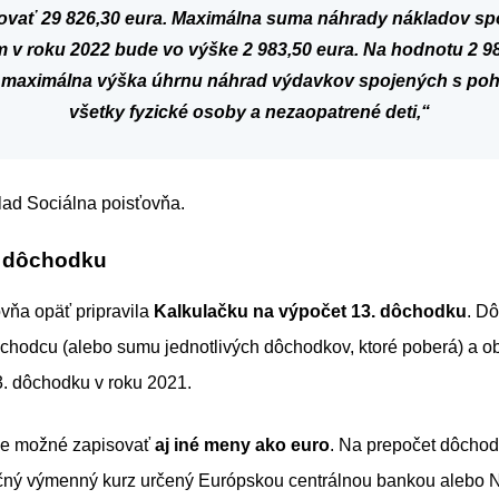
ovať 29 826,30 eura. Maximálna suma náhrady
nákladov sp
m
v roku 2022 bude vo výške 2 983,50 eura. Na hodnotu 2 9
aj maximálna výška úhrnu
náhrad výdavkov spojených s po
všetky fyzické osoby a nezaopatrené deti
,“
lad Sociálna poisťovňa.
. dôchodku
vňa opäť pripravila
Kalkulačku na výpočet 13. dôchodku
. D
hodcu (alebo sumu jednotlivých dôchodkov, ktoré poberá) a ob
3. dôchodku v roku 2021.
je možné zapisovať
aj iné meny ako euro
. Na prepočet dôchod
nčný výmenný kurz určený Európskou centrálnou bankou alebo