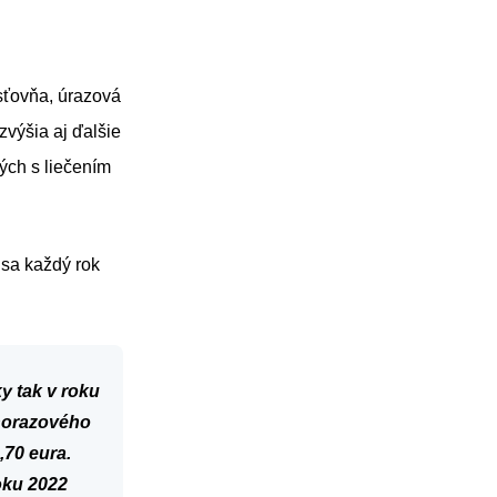
sťovňa, úrazová
 zvýšia aj ďalšie
ých s liečením
sa každý rok
ky
tak v roku
norazového
,70 eura.
oku 2022