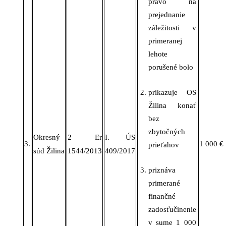
právo na
prejednanie
záležitosti v
primeranej
lehote
porušené bolo
prikazuje
OS
Žilina konať
bez
zbytočných
Okresný
2 Er
I. ÚS
3.
1 000 €
prieťahov
súd Žilina
1544/2013
409/2017
priznáva
primerané
finančné
zadosťučinenie
v
sume 1
000