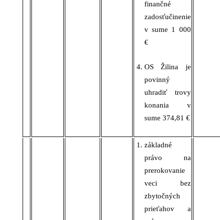
finančné
zadosťučinenie
v sume 1 000
€
OS Žilina je
povinný
uhradiť trovy
konania v
sume
374,81
€
základné
právo na
prerokovanie
veci bez
zbytočných
prieťahov a