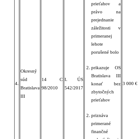
prieťahov a
právo na
prejednanie
záležitosti v
primeranej
lehote
porušené bolo
prikazuje OS
Okresný
Bratislava III
súd
14 C
I. ÚS
4.
3 000 €
konať bez
Bratislava
98/2010
542/2017
zbytočných
III
prieťahov
priznáva
primerané
finančné