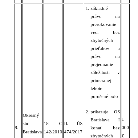
základné
právo na
prerokovanie
veci bez
zbytočných
prieťahov a
právo na
prejednanie
záležitosti v
primeranej
lehote
porušené bolo
prikazuje OS
Okresný
1
Bratislava I
súd
18 C
II. ÚS
9.
000
konať bez
Bratislava
142/2010
474/2017
zbytočných
€