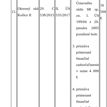
Ústavného
16
Okresný súd
29 C
II. ÚS
súdu SR sp.
15.
500
Košice II
538/2015
535/2017
zn. I. ÚS
€
199/04 z 20.
januára 2005
porušené bolo
priznáva
primerané
finančné
zadosťučinenie
v
sume
4 000
€
priznáva
primerané
finančné