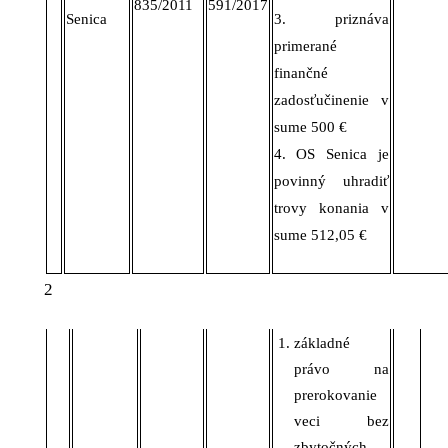
835/2011
591/2017
Senica
3.
priznáva
primerané
finančné
zadosťučinenie
v
sume
500 €
4. OS Senica
je
povinný uhradiť
trovy konania v
sume 512,05 €
2
základné
právo na
prerokovanie
veci bez
zbytočných