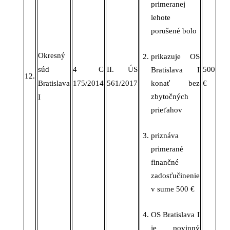
primeranej
lehote
porušené bolo
Okresný
prikazuje OS
súd
4 C
II. ÚS
500
Bratislava I
12.
Bratislava
175/2014
561/2017
konať bez
€
zbytočných
I
prieťahov
priznáva
primerané
finančné
zadosťučinenie
v sume
500 €
OS Bratislava I
je povinný