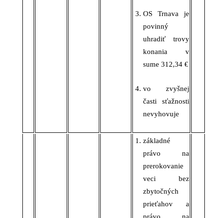
OS Trnava
je
povinný
uhradiť trovy
konania v
sume 312,34 €
vo zvyšnej
časti sťažnosti
nevyhovuje
základné
právo na
prerokovanie
veci bez
zbytočných
prieťahov a
právo na