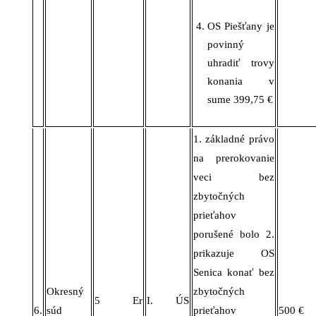
OS
Piešťany je
povinný
uhradiť trovy
konania v
sume 399,75 €
1. základné právo
na prerokovanie
veci bez
zbytočných
prieťahov
porušené bolo 2.
prikazuje OS
Senica konať bez
Okresný
zbytočných
5 Er
I. ÚS
6.
súd
prieťahov
500 €