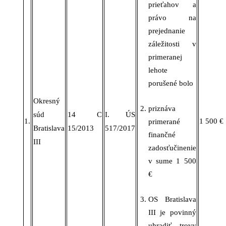
prieťahov a
právo na
prejednanie
záležitosti v
primeranej
lehote
porušené bolo
Okresný
priznáva
súd
14 C
I. ÚS
1.
1
500 €
primerané
Bratislava
15/2013
517/2017
finančné
III
zadosťučinenie
v
sume 1 5
00
€
OS Bratislava
III
je povinný
uhradiť trovy