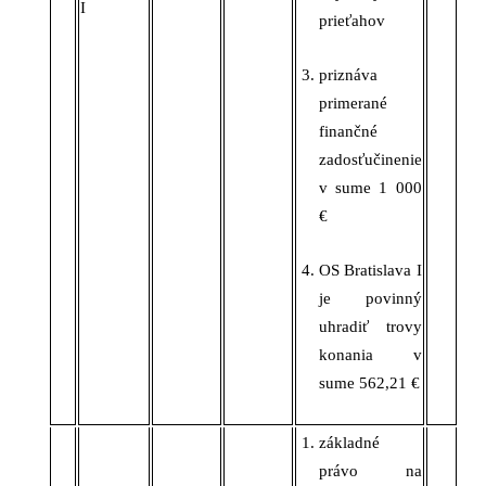
I
prieťahov
priznáva
primerané
finančné
zadosťučinenie
v sume 1 000
€
OS Bratislava I
je povinný
uhradiť trovy
konania v
sume 562,21 €
základné
právo na