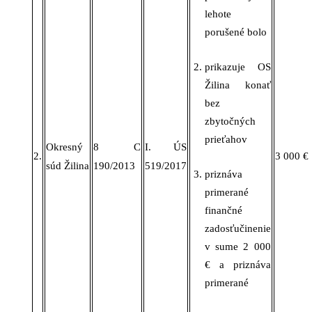
lehote
porušené bolo
prikazuje
OS
Žilina konať
bez
zbytočných
prieťahov
Okresný
8 C
I. ÚS
2.
3
000 €
súd Žilina
190/2013
519/2017
priznáva
primerané
finančné
zadosťučinenie
v
sume 2
000
€ a priznáva
primerané