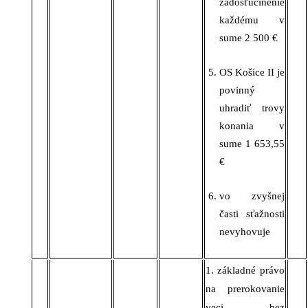
zadosťučinenie
každému v
sume 2 500 €
OS Košice II je
povinný
uhradiť trovy
konania v
sume 1 653,55
€
vo zvyšnej
časti sťažnosti
nevyhovuje
1. základné právo
na prerokovanie
veci bez