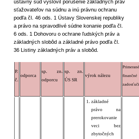
ústavný súd vyslovil porušenie základných práv
sťažovateľov na súdnu a inú právnu ochranu
podľa čl. 46 ods. 1 Ústavy Slovenskej republiky
a právo na spravodlivé súdne konanie podľa čl.
6 ods. 1 Dohovoru o ochrane ľudských práv a
základných slobôd a základné právo podľa čl.
36 Listiny základných práv a slobôd.
Primeran
P.
sp. zn.
sp. zn.
odporca
výrok nálezu
finančné
č.
odporcu
ÚS SR
zadosťuč
základné
právo na
prerokovanie
veci bez
zbytočných