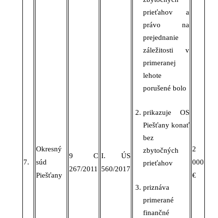
prieťahov a
právo na
prejednanie
záležitosti v
primeranej
lehote
porušené bolo
prikazuje OS
Piešťany konať
bez
Okresný
2
zbytočných
9 C
I. ÚS
7.
súd
000
prieťahov
267/2011
560/2017
Piešťany
€
priznáva
primerané
finančné