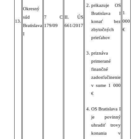
prikazuje OS
Okresný
1
Bratislava I
súd
7 C
II. ÚS
13.
000
konať bez
Bratislava
179/09
661/2017
zbytočných
€
I
prieťahov
priznáva
primerané
finančné
zadosťučinenie
v
sume
1 000
€
OS Bratislava I
je povinný
uhradiť trovy
konania v