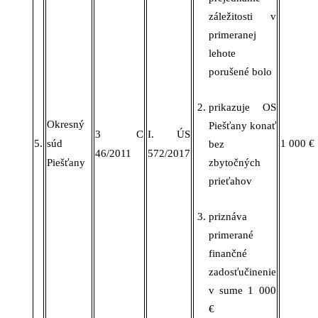
záležitosti v
primeranej
lehote
porušené bolo
prikazuje OS
Okresný
Piešťany konať
3 C
I. ÚS
5.
súd
1 000 €
bez
46/2011
572/2017
Piešťany
zbytočných
prieťahov
priznáva
primerané
finančné
zadosťučinenie
v
sume
1 000
€