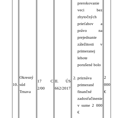
prerokovanie
veci bez
zbytočných
prieťahov a
právo na
prejednanie
záležitosti v
primeranej
lehote
porušené bolo
Okresný
2
priznáva
17 C
II. ÚS
10.
súd
000
primerané
2/00
662/2017
Trnava
finančné
€
zadosťučinenie
v sume 2 000
€