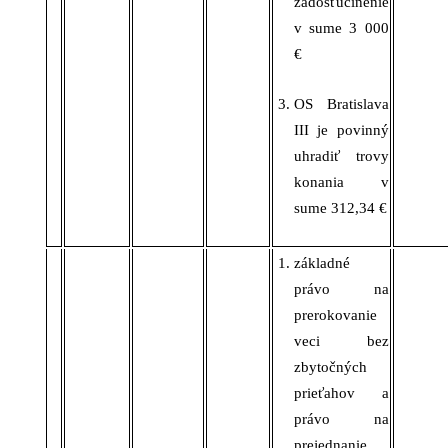
zadosťučinenie
v
sume
3 000
€
OS Bratislava
III
je povinný
uhradiť trovy
konania v
sume
312,34
€
základné
právo na
prerokovanie
veci bez
zbytočných
prieťahov a
právo na
prejednanie