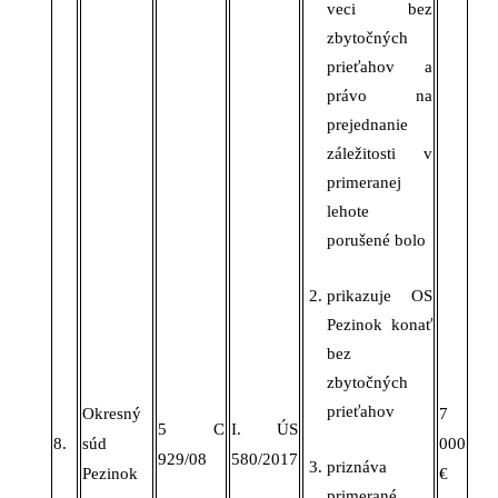
veci bez
zbytočných
prieťahov a
právo na
prejednanie
záležitosti v
primeranej
lehote
porušené bolo
prikazuje OS
Pezinok
konať
bez
zbytočných
prieťahov
Okresný
7
5 C
I. ÚS
8.
súd
0
00
929/08
580/2017
priznáva
Pezinok
€
primerané