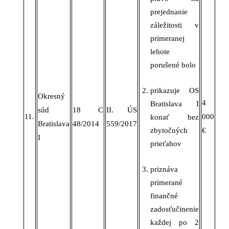
prejednanie
záležitosti v
primeranej
lehote
porušené bolo
prikazuje OS
Okresný
4
Bratislava I
súd
18 C
II. ÚS
11.
000
konať bez
Bratislava
48/2014
559/2017
zbytočných
€
I
prieťahov
priznáva
primerané
finančné
zadosťučinenie
každej po 2