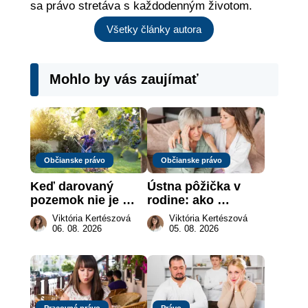
sa právo stretáva s každodenným životom.
Všetky články autora
Mohlo by vás zaujímať
Občianske právo
Občianske právo
Keď darovaný 
Ústna pôžička v 
pozemok nie je 
rodine: ako 
„hotová vec“: kedy 
vymôcť peniaze, 
Viktória Kertészová
Viktória Kertészová
môže darca žiadať 
keď na papieri nie 
06. 08. 2026
05. 08. 2026
dar späť
je takmer nič
Pracovné právo
Právo