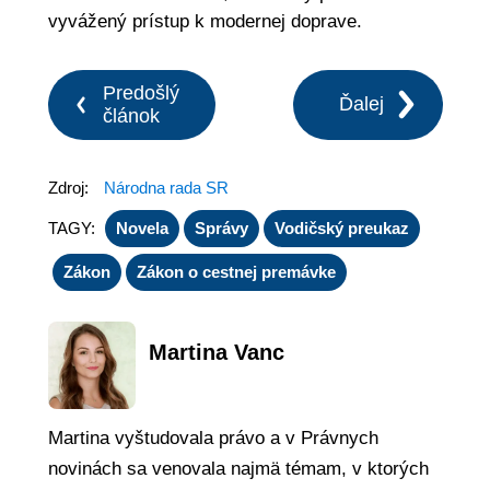
vyvážený prístup k modernej doprave.
Predošlý
Ďalej
článok
Zdroj:
Národna rada SR
TAGY:
Novela
Správy
Vodičský preukaz
Zákon
Zákon o cestnej premávke
Martina Vanc
Martina vyštudovala právo a v Právnych
novinách sa venovala najmä témam, v ktorých