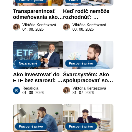
Transparentnosť 
Keď rodič nemôže 
odmeňovania ako 
rozhodnúť: 
právna povinnosť: 
nahradenie prejavu 
Viktória Kertészová
Viktória Kertészová
revolúcia na 
vôle súdom v 
04. 08. 2026
03. 08. 2026
slovenskom trhu 
záujme dieťaťa
práce
Nezaradené
Pracovné právo
Ako investovať do 
Švarcsystém: Ako 
ETF bez starostí: 
spolupracovať so 
Investičné plány, 
živnostníkom 
Redakcia
Viktória Kertészová
ktoré urobia prácu 
legálne a bez 
01. 08. 2026
31. 07. 2026
za vás
rizika?
Pracovné právo
Pracovné právo