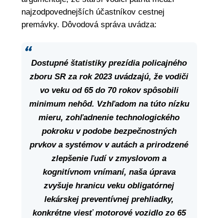
najzodpovednejších účastníkov cestnej
premávky. Dôvodová správa uvádza:
Dostupné
štatistiky
prezídia
policajného
zboru
SR
za
rok
2023
uvádzajú,
že
vodiči
vo
veku
od
65
do
70
rokov
spôsobili
minimum
nehôd.
Vzhľadom
na
túto
nízku
mieru,
zohľadnenie
technologického
pokroku
v podobe
bezpečnostných
prvkov
a systémov
v autách
a prirodzené
zlepšenie
ľudí
v zmyslovom
a
kognitívnom
vnímaní,
naša
úprava
zvyšuje
hranicu
veku
obligatórnej
lekárskej
preventívnej
prehliadky,
konkrétne
viesť
motorové
vozidlo
zo
65