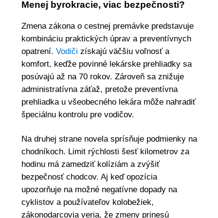
Menej byrokracie, viac bezpečnosti?
Zmena zákona o cestnej premávke predstavuje
kombináciu praktických úprav a preventívnych
opatrení.
Vodiči
získajú väčšiu voľnosť a
komfort, keďže povinné lekárske prehliadky sa
posúvajú až na 70 rokov. Zároveň sa znižuje
administratívna záťaž, pretože preventívna
prehliadka u všeobecného lekára môže nahradiť
špeciálnu kontrolu pre vodičov.
Na druhej strane novela sprísňuje podmienky na
chodníkoch. Limit rýchlosti šesť kilometrov za
hodinu má zamedziť kolíziám a zvýšiť
bezpečnosť chodcov. Aj keď opozícia
upozorňuje na možné negatívne dopady na
cyklistov a používateľov kolobežiek,
zákonodarcovia veria, že zmeny prinesú