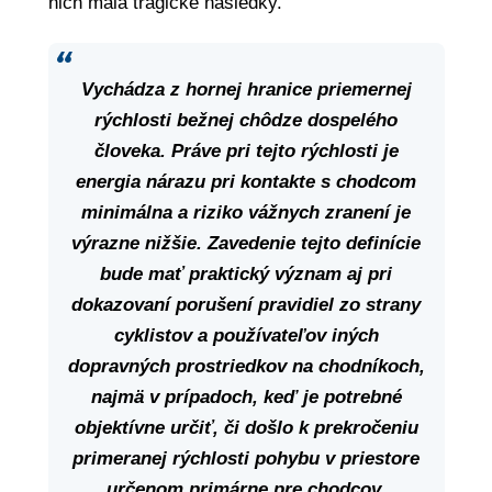
nich mala tragické následky.
Vychádza
z
hornej
hranice
priemernej
rýchlosti
bežnej
chôdze
dospelého
človeka.
Práve
pri
tejto
rýchlosti
je
energia
nárazu
pri
kontakte
s
chodcom
minimálna
a
riziko
vážnych
zranení
je
výrazne
nižšie.
Zavedenie
tejto
definície
bude
mať
praktický
význam
aj
pri
dokazovaní
porušení
pravidiel
zo
strany
cyklistov
a
používateľov
iných
dopravných
prostriedkov
na
chodníkoch,
najmä
v
prípadoch,
keď
je
potrebné
objektívne
určiť,
či
došlo
k
prekročeniu
primeranej
rýchlosti
pohybu v priestore
určenom primárne pre chodcov,