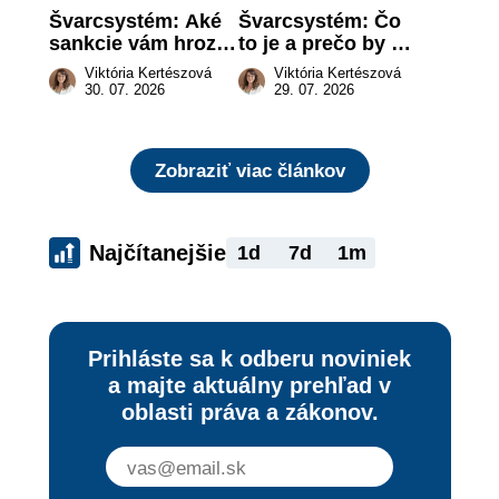
Švarcsystém: Aké 
Švarcsystém: Čo 
sankcie vám hrozia 
to je a prečo by 
a prečo nestačí 
vás to malo 
Viktória Kertészová
Viktória Kertészová
zaplatiť pokutu?
zaujímať
30. 07. 2026
29. 07. 2026
Zobraziť viac článkov
Najčítanejšie
1d
7d
1m
Prihláste sa k odberu noviniek
a majte aktuálny prehľad v
oblasti práva a zákonov.