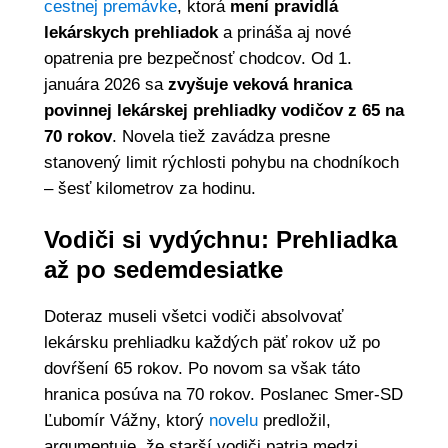
cestnej premávke
, ktorá
mení pravidlá
lekárskych prehliadok
a prináša aj nové
opatrenia pre bezpečnosť chodcov. Od 1.
januára 2026 sa
zvyšuje veková hranica
povinnej lekárskej prehliadky vodičov z 65 na
70 rokov
. Novela tiež zavádza presne
stanovený limit rýchlosti pohybu na chodníkoch
– šesť kilometrov za hodinu.
Vodiči si vydýchnu: Prehliadka
až po sedemdesiatke
Doteraz museli všetci vodiči absolvovať
lekársku prehliadku každých päť rokov už po
dovŕšení 65 rokov. Po novom sa však táto
hranica posúva na 70 rokov. Poslanec Smer-SD
Ľubomír Vážny, ktorý
novelu
predložil,
argumentuje, že starší vodiči patria medzi