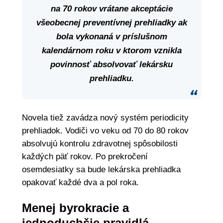
na
70
rokov
vrátane
akceptácie
všeobecnej
preventívnej
prehliadky
ak
bola
vykonaná
v
príslušnom
kalendárnom
roku
v
ktorom
vznikla
povinnosť
absolvovať
lekársku
prehliadku.
Novela tiež zavádza nový systém periodicity
prehliadok. Vodiči vo veku od 70 do 80 rokov
absolvujú kontrolu zdravotnej spôsobilosti
každých päť rokov. Po prekročení
osemdesiatky sa bude lekárska prehliadka
opakovať každé dva a pol roka.
Menej byrokracie a
jednoduchšie pravidlá