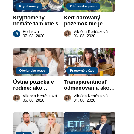
Kryptomeny
Občianske právo
Kryptomeny 
Keď darovaný 
nemáte tam kde si 
pozemok nie je 
myslíte: Viete, kde 
„hotová vec“: kedy 
Redakcia
Viktória Kertészová
sa naozaj 
môže darca žiadať 
07. 08. 2026
06. 08. 2026
nachádzajú?
dar späť
Občianske právo
Pracovné právo
Ústna pôžička v 
Transparentnosť 
rodine: ako 
odmeňovania ako 
vymôcť peniaze, 
právna povinnosť: 
Viktória Kertészová
Viktória Kertészová
keď na papieri nie 
revolúcia na 
05. 08. 2026
04. 08. 2026
je takmer nič
slovenskom trhu 
práce