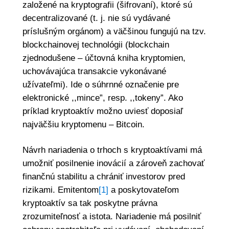
založené na kryptografii (šifrovaní), ktoré sú
decentralizované (t. j. nie sú vydávané
príslušným orgánom) a väčšinou fungujú na tzv.
blockchainovej technológii (blockchain
zjednodušene – účtovná kniha kryptomien,
uchovávajúca transakcie vykonávané
užívateľmi). Ide o súhrnné označenie pre
elektronické ,,mince”, resp. ,,tokeny”. Ako
príklad kryptoaktív možno uviesť doposiaľ
najväčšiu kryptomenu – Bitcoin.
Návrh nariadenia o trhoch s kryptoaktívami má
umožniť posilnenie inovácií a zároveň zachovať
finančnú stabilitu a chrániť investorov pred
rizikami. Emitentom
[1]
a poskytovateľom
kryptoaktív sa tak poskytne právna
zrozumiteľnosť a istota. Nariadenie má posilniť