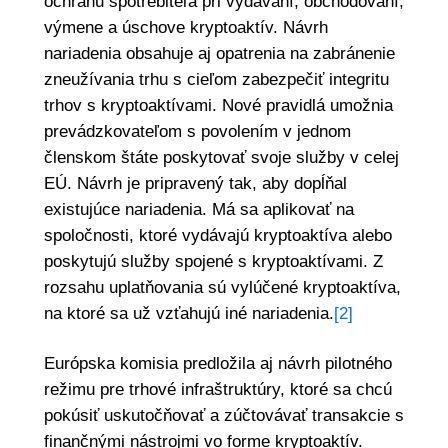
ochranu spotrebiteľa pri vydávaní, obchodovaní,
výmene a úschove kryptoaktív. Návrh
nariadenia obsahuje aj opatrenia na zabránenie
zneužívania trhu s cieľom zabezpečiť integritu
trhov s kryptoaktívami. Nové pravidlá umožnia
prevádzkovateľom s povolením v jednom
členskom štáte poskytovať svoje služby v celej
EÚ. Návrh je pripravený tak, aby dopĺňal
existujúce nariadenia. Má sa aplikovať na
spoločnosti, ktoré vydávajú kryptoaktíva alebo
poskytujú služby spojené s kryptoaktívami. Z
rozsahu uplatňovania sú vylúčené kryptoaktíva,
na ktoré sa už vzťahujú iné nariadenia.
[2]
Európska komisia predložila aj návrh pilotného
režimu pre trhové infraštruktúry, ktoré sa chcú
pokúsiť uskutočňovať a zúčtovávať transakcie s
finančnými nástrojmi vo forme kryptoaktív.