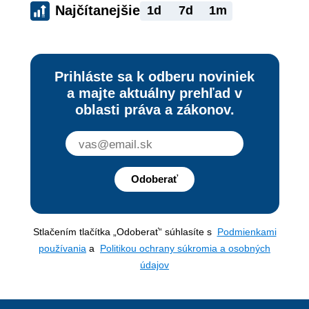
Najčítanejšie
1d
7d
1m
Prihláste sa k odberu noviniek
a majte aktuálny prehľad v
oblasti práva a zákonov.
Odoberať
Stlačením tlačítka „Odoberať“ súhlasíte s
Podmienkami
používania
a
Politikou ochrany súkromia a osobných
údajov