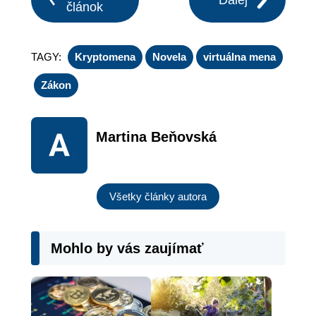
článok
TAGY:
Kryptomena
Novela
virtuálna mena
Zákon
Martina Beňovská
Všetky články autora
Mohlo by vás zaujímať