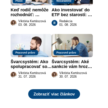
Právo
Nezaradené
Keď rodič nemôže 
Ako investovať do 
rozhodnúť: 
ETF bez starostí: 
nahradenie prejavu 
Investičné plány, 
Viktória Kertészová
Redakcia
vôle súdom v 
ktoré urobia prácu 
03. 08. 2026
01. 08. 2026
záujme dieťaťa
za vás
Pracovné právo
Pracovné právo
Švarcsystém: Ako 
Švarcsystém: Aké 
spolupracovať so 
sankcie vám hrozia 
živnostníkom 
a prečo nestačí 
Viktória Kertészová
Viktória Kertészová
legálne a bez 
zaplatiť pokutu?
31. 07. 2026
30. 07. 2026
rizika?
Zobraziť viac článkov