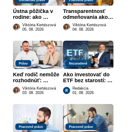
Ústna pôžička v 
Transparentnosť 
rodine: ako 
odmeňovania ako 
vymôcť peniaze, 
právna povinnosť: 
Viktória Kertészová
Viktória Kertészová
keď na papieri nie 
revolúcia na 
05. 08. 2026
04. 08. 2026
je takmer nič
slovenskom trhu 
práce
Právo
Nezaradené
Keď rodič nemôže 
Ako investovať do 
rozhodnúť: 
ETF bez starostí: 
nahradenie prejavu 
Investičné plány, 
Viktória Kertészová
Redakcia
vôle súdom v 
ktoré urobia prácu 
03. 08. 2026
01. 08. 2026
záujme dieťaťa
za vás
Pracovné právo
Pracovné právo