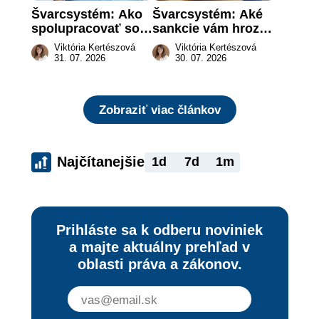
Švarcsystém: Ako 
Švarcsystém: Aké 
spolupracovať so 
sankcie vám hrozia 
živnostníkom 
a prečo nestačí 
Viktória Kertészová
Viktória Kertészová
legálne a bez 
zaplatiť pokutu?
31. 07. 2026
30. 07. 2026
rizika?
Zobraziť viac článkov
Najčítanejšie
1d
7d
1m
Prihláste sa k odberu noviniek
a majte aktuálny prehľad v
oblasti práva a zákonov.