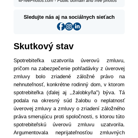
4FreePhotos.com - Public domain and free photos
Sledujte nás aj na sociálnych sieťach
Skutkový stav
Spotrebiteľka uzatvorila úverovú zmluvu,
pričom na zabezpečenie pohľadávky z úverovej
zmluvy bolo zriadené záložné právo na
nehnuteľnosť, konkrétne rodinný dom, v ktorom
spotrebiteľka (ďalej aj ,,žalobkyňa”) býva. Tá
podala na okresný súd žalobu o neplatnosť
úverovej zmluvy a zmluvy o zriadení záložného
práva smerujúcu proti spoločnosti, s ktorou túto
spotrebiteľskú úverovú zmluvu uzatvorila.
Argumentovala neprijateľnosťou zmluvných