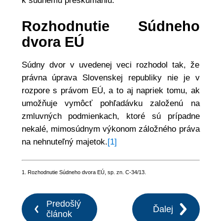
k súdnemu preskúmaniu.
Rozhodnutie Súdneho
dvora EÚ
Súdny dvor v uvedenej veci rozhodol tak, že
právna úprava Slovenskej republiky nie je v
rozpore s právom EÚ, a to aj napriek tomu, ak
umožňuje vymôcť pohľadávku založenú na
zmluvných podmienkach, ktoré sú prípadne
nekalé, mimosúdnym výkonom záložného práva
na nehnuteľný majetok.
[1]
1. Rozhodnutie Súdneho dvora EÚ, sp. zn. C-34/13.
Predošlý
Ďalej
článok