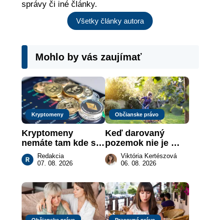
správy či iné články.
Všetky články autora
Mohlo by vás zaujímať
Kryptomeny
Občianske právo
Kryptomeny 
Keď darovaný 
nemáte tam kde si 
pozemok nie je 
myslíte: Viete, kde 
„hotová vec“: kedy 
Redakcia
Viktória Kertészová
sa naozaj 
môže darca žiadať 
07. 08. 2026
06. 08. 2026
nachádzajú?
dar späť
Občianske právo
Pracovné právo