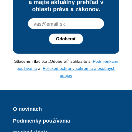
a majte aktuálny prehľad v
oblasti práva a zákonov.
Odoberať
Stlačením tlačítka „Odoberať“ súhlasíte s
Podmienkami
používania
a
Politikou ochrany súkromia a osobných
údajov
O novinách
Podmienky používania