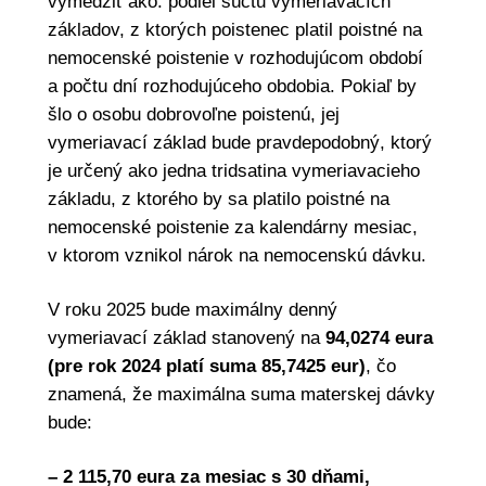
vymedziť ako: podiel súčtu vymeriavacích
základov, z ktorých poistenec platil poistné na
nemocenské poistenie v rozhodujúcom období
a počtu dní rozhodujúceho obdobia. Pokiaľ by
šlo o osobu dobrovoľne poistenú, jej
vymeriavací základ bude pravdepodobný, ktorý
je určený ako jedna tridsatina vymeriavacieho
základu, z ktorého by sa platilo poistné na
nemocenské poistenie za kalendárny mesiac,
v ktorom vznikol nárok na nemocenskú dávku.
V roku 2025 bude maximálny denný
vymeriavací základ stanovený na
94,0274 eura
(pre rok 2024 platí suma 85,7425 eur)
, čo
znamená, že maximálna suma materskej dávky
bude:
– 2 115,70 eura za mesiac s 30 dňami,