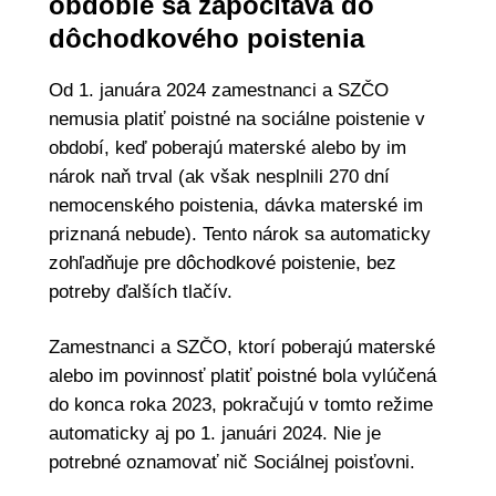
obdobie sa započítava do
dôchodkového poistenia
Od 1. januára 2024 zamestnanci a SZČO
nemusia platiť poistné na sociálne poistenie v
období, keď poberajú materské alebo by im
nárok naň trval (ak však nesplnili 270 dní
nemocenského poistenia, dávka materské im
priznaná nebude). Tento nárok sa automaticky
zohľadňuje pre dôchodkové poistenie, bez
potreby ďalších tlačív.
Zamestnanci a SZČO, ktorí poberajú materské
alebo im povinnosť platiť poistné bola vylúčená
do konca roka 2023, pokračujú v tomto režime
automaticky aj po 1. januári 2024. Nie je
potrebné oznamovať nič Sociálnej poisťovni.