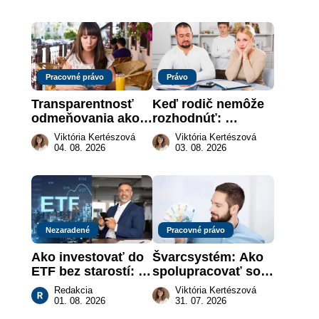
dar späť
je takmer nič
Pracovné právo
Právo
Transparentnosť 
Keď rodič nemôže 
odmeňovania ako 
rozhodnúť: 
právna povinnosť: 
nahradenie prejavu 
Viktória Kertészová
Viktória Kertészová
revolúcia na 
vôle súdom v 
04. 08. 2026
03. 08. 2026
slovenskom trhu 
záujme dieťaťa
práce
Nezaradené
Pracovné právo
Ako investovať do 
Švarcsystém: Ako 
ETF bez starostí: 
spolupracovať so 
Investičné plány, 
živnostníkom 
Redakcia
Viktória Kertészová
ktoré urobia prácu 
legálne a bez 
01. 08. 2026
31. 07. 2026
za vás
rizika?