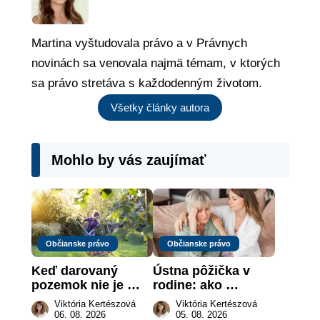
Martina vyštudovala právo a v Právnych
novinách sa venovala najmä témam, v ktorých
sa právo stretáva s každodenným životom.
Všetky články autora
Mohlo by vás zaujímať
Občianske právo
Občianske právo
Keď darovaný 
Ústna pôžička v 
pozemok nie je 
rodine: ako 
„hotová vec“: kedy 
vymôcť peniaze, 
Viktória Kertészová
Viktória Kertészová
môže darca žiadať 
keď na papieri nie 
06. 08. 2026
05. 08. 2026