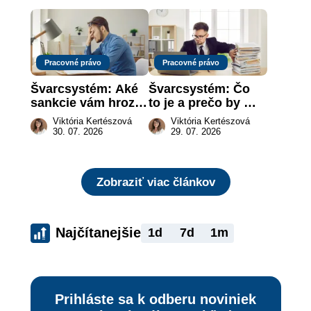
Pracovné právo
Pracovné právo
Švarcsystém: Aké 
Švarcsystém: Čo 
sankcie vám hrozia 
to je a prečo by 
a prečo nestačí 
vás to malo 
Viktória Kertészová
Viktória Kertészová
zaplatiť pokutu?
zaujímať
30. 07. 2026
29. 07. 2026
Zobraziť viac článkov
Najčítanejšie
1d
7d
1m
Prihláste sa k odberu noviniek