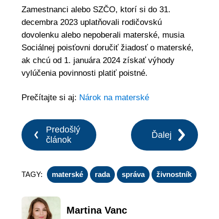
Zamestnanci alebo SZČO, ktorí si do 31.
decembra 2023 uplatňovali rodičovskú
dovolenku alebo nepoberali materské, musia
Sociálnej poisťovni doručiť žiadosť o materské,
ak chcú od 1. januára 2024 získať výhody
vylúčenia povinnosti platiť poistné.
Prečítajte si aj:
Nárok na materské
Predošlý
Ďalej
článok
TAGY:
materské
rada
správa
živnostník
Martina Vanc