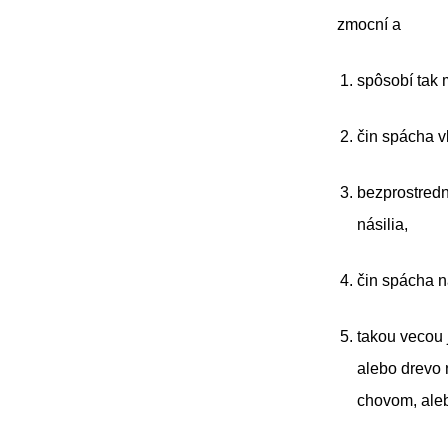
zmocní a
spôsobí tak 
čin spácha 
bezprostredn
násilia,
čin spácha n
takou vecou 
alebo drevo 
chovom, ale