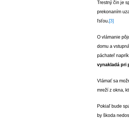
Trestný čin je 
prekonaním uza
ľsťou.
[3]
O vlámanie pôjd
domu a vstupná
páchateľ naprí
vynakladá pri
Vlámať sa možno
mreží z okna, kt
Pokiaľ bude spá
by škoda nedos