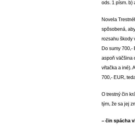
ods. 1 písm. b)
Novela Trestnéh
spôsobená, aby 
rozsahu škody v
Do sumy 700,- 
aspoň väčšina o
vŕtačka a iné).
700,- EUR, ted
O trestný čin kr
tým, že sa jej 
– čin spácha 