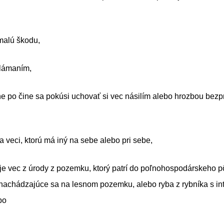
malú škodu,
vlámaním,
e po čine sa pokúsi uchovať si vec násilím alebo hrozbou bez
a veci, ktorú má iný na sebe alebo pri sebe,
je vec z úrody z pozemku, ktorý patrí do poľnohospodárskeho 
nachádzajúce sa na lesnom pozemku, alebo ryba z rybníka s i
bo