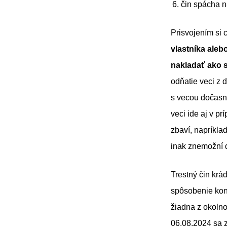
čin spácha n
Prisvojením si 
vlastníka aleb
nakladať ako 
odňatie veci z 
s vecou dočasné 
veci ide aj v pr
zbaví, napríklad
inak znemožní ď
Trestný čin kr
spôsobenie kon
žiadna z okolno
06.08.2024 sa 