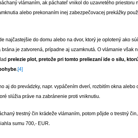
spáchaný vlámaním, ak páchateľ vnikol do uzavretého priestor
mknutia alebo prekonaním inej zabezpečovacej prekážky použit
e najčastejšie do domu alebo na dvor, ktorý je oplotený ako s
 brána je zatvorená, prípadne aj uzamknutá. O vlámanie však n
klad
prelezie plot, pretože pri tomto preliezaní ide o silu, kto
 pohybe
.
[4]
 aj do prevádzky, napr. vypáčením dverí, rozbitím okna alebo 
oré slúžia práve na zabránenie proti vniknutiu.
chaný trestný čin krádeže vlámaním, potom pôjde o trestný čin, 
iahla sumu 700,- EUR.