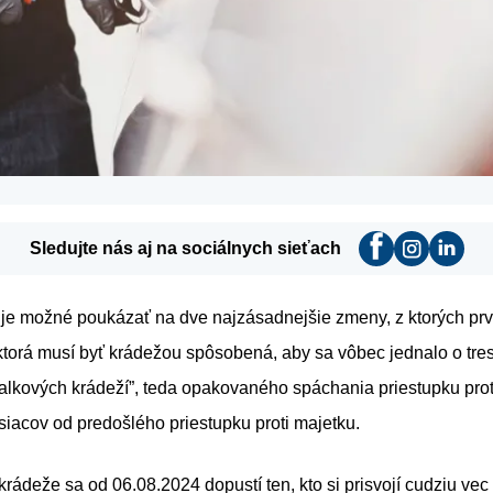
Sledujte nás aj na sociálnych sieťach
 je možné poukázať na dve najzásadnejšie zmeny, z ktorých prv
ktorá musí byť krádežou spôsobená, aby sa vôbec jednalo o tres
oralkových krádeží”, teda opakovaného spáchania priestupku pro
iacov od predošlého priestupku proti majetku.
rádeže sa od 06.08.2024 dopustí ten, kto si prisvojí cudziu vec 