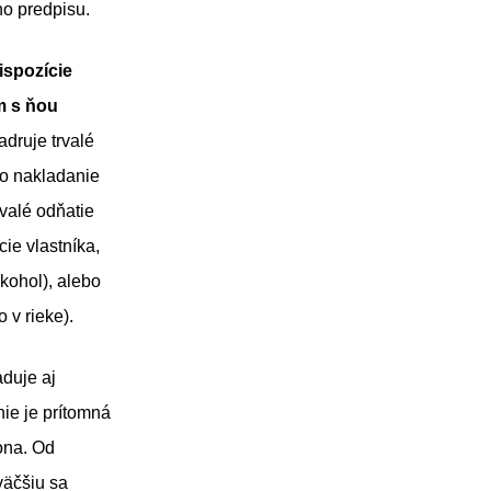
ho predpisu.
ispozície
m s ňou
druje trvalé
 o nakladanie
rvalé odňatie
cie vlastníka,
lkohol), alebo
 v rieke).
duje aj
ie je prítomná
ona. Od
väčšiu sa