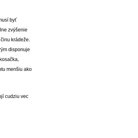
musí byť
álne zvýšenie
 činu krádeže.
orým disponuje
(kosačka,
notu menšiu ako
ojí cudziu vec