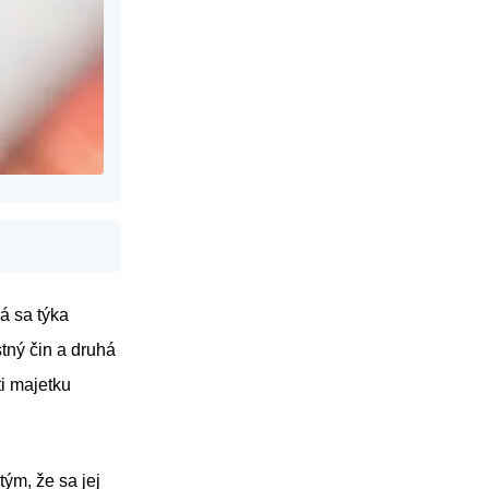
á sa týka
tný čin a druhá
ti majetku
tým, že sa jej