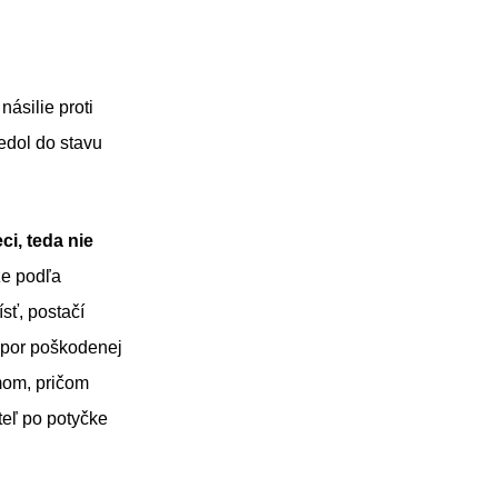
násilie proti
iedol do stavu
ci, teda nie
že podľa
sť, postačí
dpor poškodenej
mom, pričom
teľ po potyčke