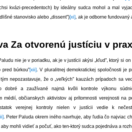
chsi kvázi-precedentoch) by ideálny sudca mohol a mal vyjadr
dlišné stanovisko alebo „dissent”)
[xi]
, ak je odborne fundovaný
íva Za otvorenú justíciu v prax
ludu nie je v poriadku, ak je v justícii akýsi „kľud”, ktorý si on
o pred búrkou”
[xii]
. V pluralitnej demokratickej spoločnosti je
 tým nepozastavuje, že o „veľkých” kauzách prípadoch sa ved
to dobré a zaužívané najmä kvôli kontrole výkonu súdnic
m médií, občianskych aktivistov aj prítomnosti verejnosti na 
tatok verejnej kontroly nielen v justícii vedie k nečest
ii]
. Peter Paluda okrem iného navrhuje, aby ľudia čo najviac ch
aby mohli vidieť a počuť, ako ten-ktorý sudca pojednáva a rozh