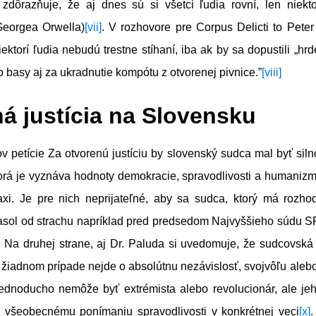
zdôrazňuje, že aj dnes sú si všetci ľudia rovní, len niektor
Georgea Orwella)
[vii]
. V rozhovore pre Corpus Delicti to Peter
ektorí ľudia nebudú trestne stíhaní, iba ak by sa dopustili „hrd
o basy aj za ukradnutie kompótu z otvorenej pivnice.”
[viii]
á justícia na Slovensku
v petície Za otvorenú justíciu by slovenský sudca mal byť sil
orá je vyznáva hodnoty demokracie, spravodlivosti a humanizmu
axi. Je pre nich neprijateľné, aby sa sudca, ktorý má rozho
iasol od strachu napríklad pred predsedom Najvyššieho súdu SR
. Na druhej strane, aj Dr. Paluda si uvedomuje, že sudcovská
 žiadnom prípade nejde o absolútnu nezávislosť, svojvôľu aleb
jednoducho nemôže byť extrémista alebo revolucionár, ale je
y všeobecnému ponímaniu spravodlivosti v konkrétnej veci
[x]
.