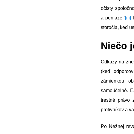
očisty spoločno
a peniaze.”
[iii]
N
storočia, keď us
Niečo 
Odkazy na zneu
(keď odporcov
zámienkou obv
samoúčelné. Eš
trestné právo 
protivníkov a v
Po Nežnej revo