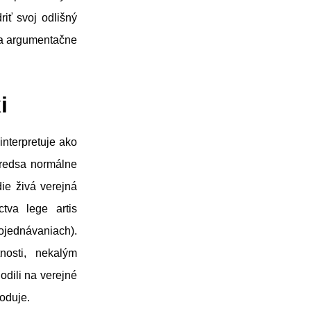
iť svoj odlišný
 a argumentačne
i
 interpretuje ako
 predsa normálne
ie živá verejná
tva lege artis
pojednávaniach).
nosti, nekalým
odili na verejné
oduje.