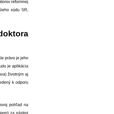
átorov reformnej
ššieho súdu SR,
doktora
le právo je jeho
udu je aplikácia
áva) životným aj
vedený k odporu
 svoj pohľad na
ujem) za nástroj