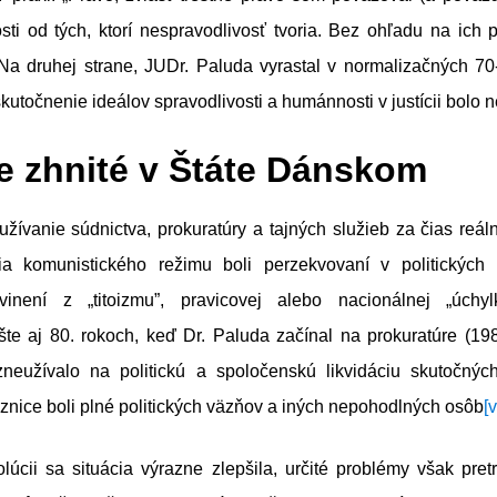
sti od tých, ktorí nespravodlivosť tvoria. Bez ohľadu na ich
a druhej strane, JUDr. Paluda vyrastal v normalizačných 70-
kutočnenie ideálov spravodlivosti a humánnosti v justícii bolo n
je zhnité v Štáte Dánskom
žívanie súdnictva, prokuratúry a tajných služieb za čias reál
ia komunistického režimu boli perzekvovaní v politických
inení z „titoizmu”, pravicovej alebo nacionálnej „úchylk
te aj 80. rokoch, keď Dr. Paluda začínal na prokuratúre (19
zneužívalo na politickú a spoločenskú likvidáciu skutočný
äznice boli plné politických väzňov a iných nepohodlných osôb
[v
lúcii sa situácia výrazne zlepšila, určité problémy však pret