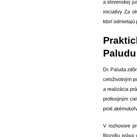
a slovenskej ju
iniciatívy Za 
ktorí odmietajú
Prakti
Paludu
Dr. Paluda zdôr
celoživotným p
a realizácia pr
profesijným ci
proti akémukoľv
V rozhovore pr
filozofiu práva