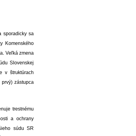
a sporadicky sa
zity Komenského
ora. Veľká zmena
súdu Slovenskej
e v štruktúrach
 prvý) zástupca
enuje trestnému
nosti a ochrany
ššieho súdu SR