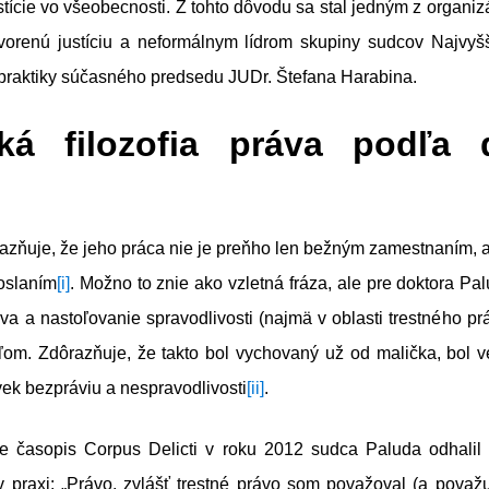
stície vo všeobecnosti. Z tohto dôvodu sa stal jedným z organiz
otvorenú justíciu a neformálnym lídrom skupiny sudcov Najvy
 praktiky súčasného predsedu JUDr. Štefana Harabina.
cká filozofia práva podľa 
azňuje, že jeho práca nie je preňho len bežným zamestnaním, a
oslaním
[i]
. Možno to znie ako vzletná fráza, ale pre doktora Pal
áva a nastoľovanie spravodlivosti (najmä v oblasti trestného pr
eľom. Zdôrazňuje, že takto bol vychovaný už od malička, bol 
ek bezpráviu a nespravodlivosti
[ii]
.
e časopis Corpus Delicti v roku 2012 sudca Paluda odhalil
 v praxi: „Právo, zvlášť trestné právo som považoval (a považ