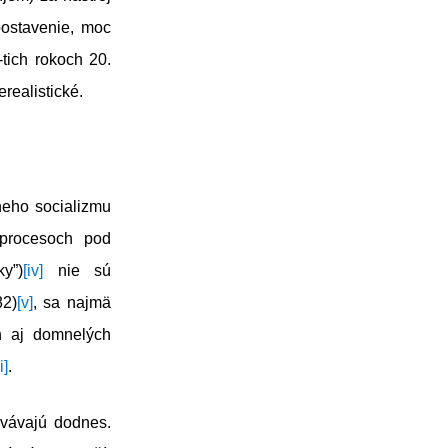
 postavenie, moc
tich rokoch 20.
erealistické.
neho socializmu
 procesoch pod
y”)
[iv]
nie sú
82)
[v]
, sa najmä
ch aj domnelých
i]
.
rvávajú dodnes.