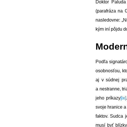
Doktor Paluda 
(parafráza na 
nasledovne: „Ni
kým iní pôjdu d
Modern
Podľa signatáro
osobnosťou, kt
aj v súdnej pr
a nestranne, tr
jeho príkazy
[ix]
svoje hranice a
faktov. Sudca 
musí byť blízk