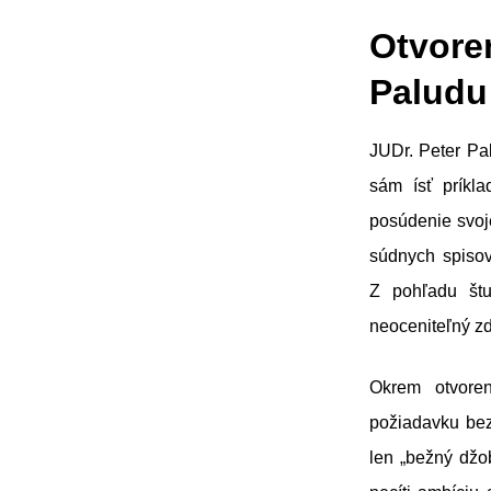
Otvore
Paludu
JUDr. Peter Pal
sám ísť príkla
posúdenie svoj
súdnych spisov
Z pohľadu štu
neoceniteľný zd
Okrem otvoren
požiadavku bez
len „bežný džob