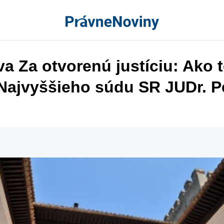
íva Za otvorenú justíciu: Ako t
Najvyššieho súdu SR JUDr. P