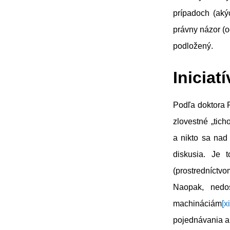
prípadoch (aký
právny názor (o
podložený.
Iniciat
Podľa doktora Pa
zlovestné „tich
a nikto sa nad
diskusia. Je 
(prostredníctvo
Naopak, nedos
machináciám
[xi
pojednávania a 