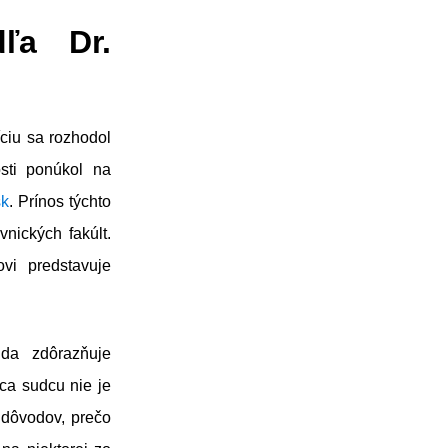
dľa Dr.
íciu sa rozhodol
osti ponúkol na
sk
. Prínos týchto
nických fakúlt.
vi predstavuje
uda zdôrazňuje
ca sudcu nie je
z dôvodov, prečo