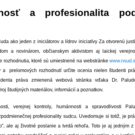
nosť a profesionalita po
uda ako jeden z iniciátorov a lídrov iniciatívy Za otvorenú just
dom a novinárom, občianskym aktivistom aj laickej verejn
e rozhodnutia, ktoré sú umiestnené na webstránke
www.nsud.
 a prelomových rozhodnutí určite ocenia nielen študenti práv
denta práva zmienená webová stránka vďaka Dr. Paludo
roj študijných materiálov, informácií a poznatkov.
osti, verejnej kontroly, humánnosti a spravodlivosti Pal
podmienečnej profesionality sudcu. Uvedomuje si totiž, je prá
”, ale aj životné poslanie a tvrdá rehoľa. Toto je aj jedným 