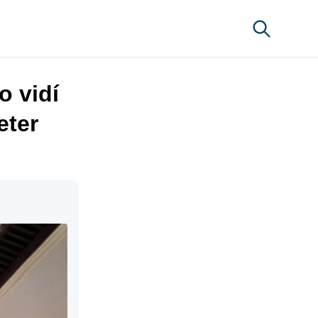
o vidí
eter