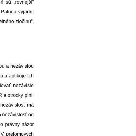
í sú „rovnejší”
 Paluda vyjadril
elného zločinu”,
nou a nezávislou
 a aplikuje ich
dovať nezávisle
 a otrocky plnil
 nezávislosť má
o nezávislosť od
ho právny názor
 V prelomových