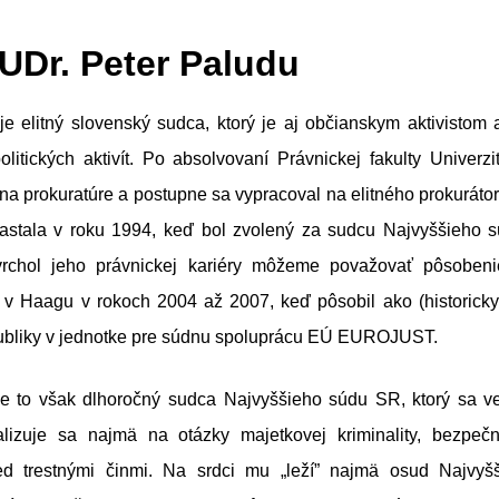
JUDr. Peter Paludu
je elitný slovenský sudca, ktorý je aj občianskym aktivistom 
olitických aktivít. Po absolvovaní Právnickej fakulty Univer
na prokuratúre a postupne sa vypracoval na elitného prokurát
nastala v roku 1994, keď bol zvolený za sudcu Najvyššieho 
vrchol jeho právnickej kariéry môžeme považovať pôsobeni
 v Haagu v rokoch 2004 až 2007, keď pôsobil ako (historicky
ubliky v jednotke pre súdnu spoluprácu EÚ EUROJUST.
e to však dlhoročný sudca Najvyššieho súdu SR, ktorý sa v
lizuje sa najmä na otázky majetkovej kriminality, bezpeč
red trestnými činmi. Na srdci mu „leží” najmä osud Najvy