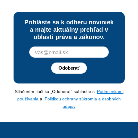
Prihláste sa k odberu noviniek
a majte aktuálny prehľad v
oblasti práva a zákonov.
Odoberať
Stlačením tlačítka „Odoberať“ súhlasíte s
Podmienkami
používania
a
Politikou ochrany súkromia a osobných
údajov