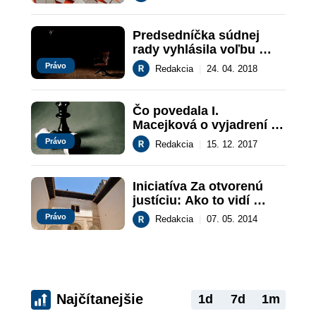
ústavných sudcov
Predsedníčka súdnej 
rady vyhlásila voľbu 
nového člena Súdnej 
Právo
Redakcia
|
24. 04. 2018
rady SR
Čo povedala I. 
Macejková o vyjadrení 
prezidenta?
Právo
Redakcia
|
15. 12. 2017
Iniciatíva Za otvorenú 
justíciu: Ako to vidí 
sudca Najvyššieho súdu 
Právo
Redakcia
|
07. 05. 2014
SR JUDr. Peter Paluda
Najčítanejšie
1d
7d
1m