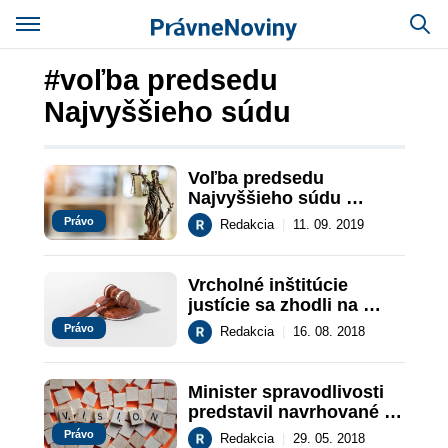
#voľba predsedu
Najvyššieho súdu
Voľba predsedu 
Najvyššieho súdu 
Slovenskej republiky
Právo
Redakcia
|
11. 09. 2019
Vrcholné inštitúcie 
justície sa zhodli na 
spôsobe voľby 
Právo
Redakcia
|
16. 08. 2018
ústavných sudcov
Minister spravodlivosti 
predstavil navrhované 
zmeny pri voľbe 
Právo
Redakcia
|
29. 05. 2018