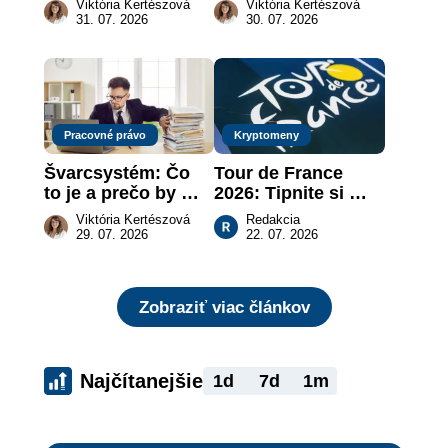
Viktória Kertészová
Viktória Kertészová
legálne a bez 
zaplatiť pokutu?
31. 07. 2026
30. 07. 2026
rizika?
Pracovné právo
Kryptomeny
Švarcsystém: Čo 
Tour de France 
to je a prečo by 
2026: Tipnite si 
vás to malo 
pódium etapy a 
Viktória Kertészová
Redakcia
zaujímať
získajte podiel z 2 
29. 07. 2026
22. 07. 2026
000 €
Zobraziť viac článkov
Najčítanejšie
1d
7d
1m