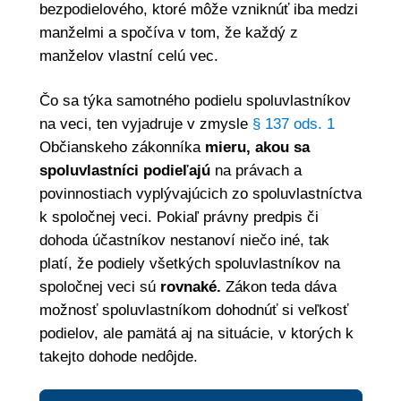
bezpodielového, ktoré môže vzniknúť iba medzi
manželmi a spočíva v tom, že každý z
manželov vlastní celú vec.
Čo sa týka samotného podielu spoluvlastníkov
na veci, ten vyjadruje v zmysle
§ 137 ods. 1
Občianskeho zákonníka
mieru, akou sa
spoluvlastníci podieľajú
na právach a
povinnostiach vyplývajúcich zo spoluvlastníctva
k spoločnej veci. Pokiaľ právny predpis či
dohoda účastníkov nestanoví niečo iné, tak
platí, že podiely všetkých spoluvlastníkov na
spoločnej veci sú
rovnaké.
Zákon teda dáva
možnosť spoluvlastníkom dohodnúť si veľkosť
podielov, ale pamätá aj na situácie, v ktorých k
takejto dohode nedôjde.