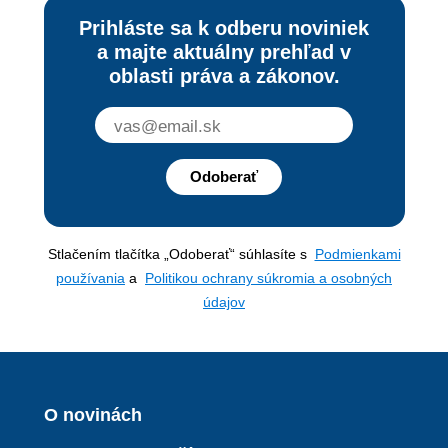
Prihláste sa k odberu noviniek
a majte aktuálny prehľad v
oblasti práva a zákonov.
Odoberať
Stlačením tlačítka „Odoberať“ súhlasíte s
Podmienkami
používania
a
Politikou ochrany súkromia a osobných
údajov
O novinách