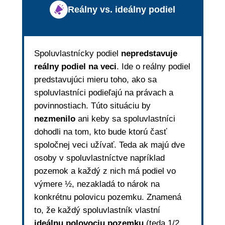
Reálny vs. ideálny podiel
Spoluvlastnícky podiel
nepredstavuje
reálny podiel na veci
. Ide o reálny podiel
predstavujúci mieru toho, ako sa
spoluvlastníci podieľajú na právach a
povinnostiach. Túto situáciu by
nezmenilo
ani keby sa spoluvlastníci
dohodli na tom, kto bude ktorú časť
spoločnej veci užívať. Teda ak majú dve
osoby v spoluvlastníctve napríklad
pozemok a každý z nich má podiel vo
výmere ½, nezakladá to nárok na
konkrétnu polovicu pozemku. Znamená
to, že každý spoluvlastník vlastní
ideálnu polovociu pozemku
(teda 1/2