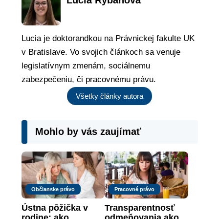
Lucia je doktorandkou na Právnickej fakulte UK
v Bratislave. Vo svojich článkoch sa venuje
legislatívnym zmenám, sociálnemu
zabezpečeniu, či pracovnému právu.
Všetky články autora
Mohlo by vás zaujímať
Občianske právo
Pracovné právo
Ústna pôžička v 
Transparentnosť 
rodine: ako 
odmeňovania ako 