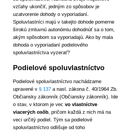
vzťahy ukončiť, jedným zo spôsobov je
uzatvorenie dohody o vyporiadaní.
Spoluvlastníci majú v takejto dohode pomerne
širokú zmluvnú autonómiu dohodnúť sa o tom,
akým spôsobom sa vyporiadajú. Ako by mala
dohoda o vyporiadaní podielového
spoluvlastníctva vyzerať?
Podielové spoluvlastníctvo
Podielové spoluvlastníctvo nachádzame
upravené v
§ 137
a nasl. zákona č. 40/1964 Zb.
Občiansky zákonník (Občiansky zákonník). Ide
o stav, v ktorom je vec
vo vlastníctve
viacerých osôb
, pričom každá z nich má na
veci určitý podiel. Tým sa podielové
spoluvlastníctvo odlišuje od toho