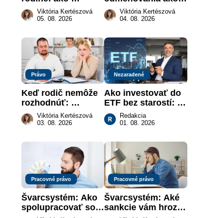
vymôcť peniaze, 
právna povinnosť: 
Viktória Kertészová
Viktória Kertészová
keď na papieri nie 
revolúcia na 
05. 08. 2026
04. 08. 2026
je takmer nič
slovenskom trhu 
práce
Právo
Nezaradené
Keď rodič nemôže 
Ako investovať do 
rozhodnúť: 
ETF bez starostí: 
nahradenie prejavu 
Investičné plány, 
Viktória Kertészová
Redakcia
vôle súdom v 
ktoré urobia prácu 
03. 08. 2026
01. 08. 2026
záujme dieťaťa
za vás
Pracovné právo
Pracovné právo
Švarcsystém: Ako 
Švarcsystém: Aké 
spolupracovať so 
sankcie vám hrozia 
živnostníkom 
a prečo nestačí 