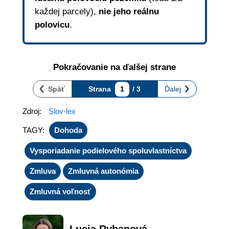
každej parcely),
nie jeho reálnu
polovicu
.
Pokračovanie na ďalšej strane
Späť
Strana
1
/ 3
Ďalej
Zdroj:
Slov-lex
TAGY:
Dohoda
Vysporiadanie podielového spoluvlastníctva
Zmluva
Zmluvná autonómia
Zmluvná voľnosť
Lucia Rybanová